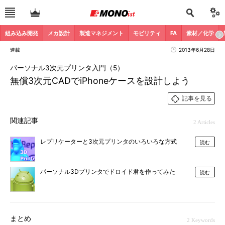
組み込み開発
メカ設計
製造マネジメント
モビリティ
FA
素材／化学
連載
2013年6月28日
パーソナル3次元プリンタ入門（5）
無償3次元CADでiPhoneケースを設計しよう
記事を見る
関連記事
2 Articles
レプリケーターと3次元プリンタのいろいろな方式
読む
パーソナル3Dプリンタでドロイド君を作ってみた
読む
まとめ
2 Keywords