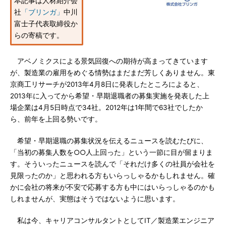
本記事は人材紹介会
社
「ブリンガ」
中川
富士子代表取締役か
らの寄稿です。
アベノミクスによる景気回復への期待が高まってきています
が、製造業の雇用をめぐる情勢はまだまだ芳しくありません。東
京商工リサーチが2013年4月8日に発表したところによると、
2013年に入ってから希望・早期退職者の募集実施を発表した上
場企業は4月5日時点で34社。2012年は1年間で63社でしたか
ら、前年を上回る勢いです。
希望・早期退職の募集状況を伝えるニュースを読むたびに、
「当初の募集人数を○○人上回った」という一節に目が留まりま
す。そういったニュースを読んで「それだけ多くの社員が会社を
見限ったのか」と思われる方もいらっしゃるかもしれません。確
かに会社の将来が不安で応募する方も中にはいらっしゃるのかも
しれませんが、実態はそうではないように思います。
私は今、キャリアコンサルタントとしてIT／製造業エンジニア