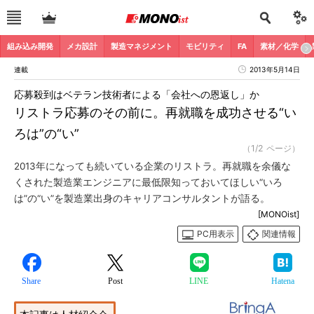
組み込み開発
メカ設計
製造マネジメント
モビリティ
FA
素材／化学
連載
2013年5月14日
応募殺到はベテラン技術者による「会社への恩返し」か
リストラ応募のその前に。再就職を成功させる“い
ろは”の“い”
（1/2 ページ）
2013年になっても続いている企業のリストラ。再就職を余儀な
くされた製造業エンジニアに最低限知っておいてほしい“いろ
は”の“い”を製造業出身のキャリアコンサルタントが語る。
[MONOist]
PC用表示
関連情報
Share
Post
LINE
Hatena