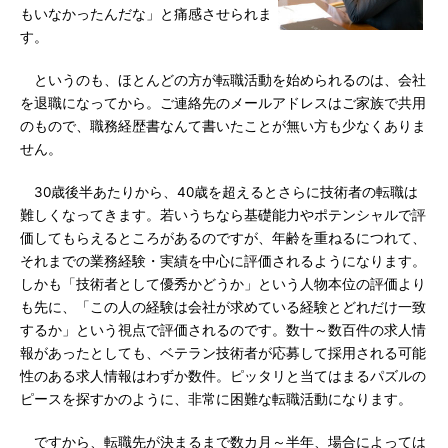
もいなかったんだな」と痛感させられま
す。
というのも、ほとんどの方が転職活動を始められるのは、会社
を退職になってから。ご連絡先のメールアドレスはご家族で共用
のもので、職務経歴書なんて書いたことが無い方も少なくありま
せん。
30歳後半あたりから、40歳を超えるとさらに技術者の転職は
難しくなってきます。若いうちなら基礎能力やポテンシャルで評
価してもらえるところがあるのですが、年齢を重ねるにつれて、
それまでの業務経験・実績を中心に評価されるようになります。
しかも「技術者として優秀かどうか」という人物本位の評価より
も先に、「この人の経験は会社が求めている経験とどれだけ一致
するか」という視点で評価されるのです。数十～数百件の求人情
報があったとしても、ベテラン技術者が応募して採用される可能
性のある求人情報はわずか数件。ピッタリと当てはまるパズルの
ピースを探すかのように、非常に困難な転職活動になります。
ですから、転職先が決まるまで数カ月～半年、場合によっては