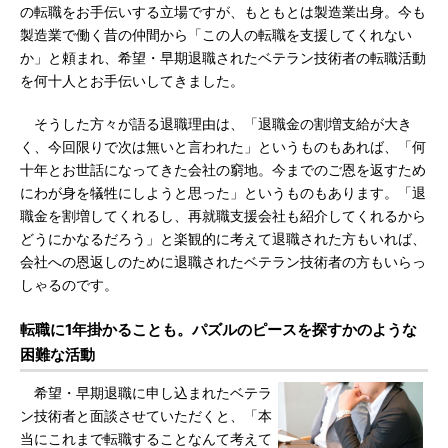
の転職をお手伝いする立場ですが、もともとは製造業出身。今も
製造業で働く昔の仲間から「この人の転職を支援してくれない
か」と頼まれ、希望・早期退職されたベテラン技術者の転職活動
を何十人とお手伝いしてきました。
そうした方々が語る退職理由は、「退職金の割増支給が大き
く、今回限りで次は無いと言われた」というものもあれば、「何
十年とお世話になってきた会社の窮地。今までのご恩を返すため
にわが身を犠牲にしようと思った」というものもあります。「退
職金を割増してくれるし、再就職支援会社も紹介してくれるから
どうにかなるだろう」と楽観的に考えて退職された方もいれば、
会社への恩返しのために退職されたベテラン技術者の方もいらっ
しゃるのです。
転職に1年掛かることも。パズルのピースを探すかのような
困難な活動
希望・早期退職に申し込まれたベテラ
ン技術者と面談させていただくと、「本
当にこれまで転職することなんて考えて