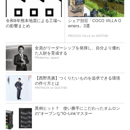
令和8年熊本地震による工場へ
シェア別荘「COCO VILLA O
の影響まとめ
wners」3選
PR(COCO VILLA on GOETHE)
全員がリーダーシップを発揮し、自分より優れ
た人財を育成する
PR(dentsu Japan)
【西野亮廣】つくりたいものを追求できる環境
の作り方とは
PR(FINCHI on GOETHE)
異例ヒット？ 使い勝手にこだわったオムロン
の“オープンな”IO-Linkマスター