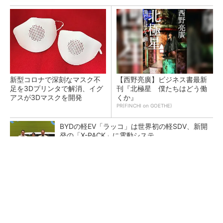
新型コロナで深刻なマスク不
【西野亮廣】ビジネス書最新
足を3Dプリンタで解消、イグ
刊『北極星 僕たちはどう働
アスが3Dマスクを開発
くか』
PR(FINCHI on GOETHE)
BYDの軽EV「ラッコ」は世界初の軽SDV、新開
発の「X-PACK」に電動システ...
ペロブスカイト太陽電池の量産に有効なイン
ク、従来比で1.5倍の性能向上