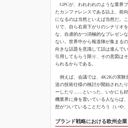
GPCが、われわれのような業界
たカンファレンスである以上、前
になるのは当然といえば当然だ。
りで、自ら右肩下がりのシナリオ
な、自虐的かつ消極的なプレゼン
ない。世界中から報道陣が集まる
向きな話題を意識して話は進んで
引用してもらう限り、その意図は
られるからである。
例えば、会議では、4K2Kの実験
送の技術仕様の検討が開始されたり
ーしたり……といった、いかにも
機業界に身を置いている人ならば
想がついていることだろう（いや
ブランド戦略における欧州企業