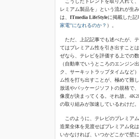
こうしたトレンドを取り入れて、
レミアム製品を」という流れが生み
は、
ITmedia LifeStyle
に掲載した記
家電”になれるのか？
）。
ただ、上記記事でも述べたが、テ
てはプレミアム性を引き出すこと
ぜなら、テレビを評価する上での
（自動車でいうところのエンジン
ク、サーキットラップタイムなど
ム性を打ち出すことが、極めて難
放送やパッケージソフトの規格で
像度が決まってくる。それ故、4K2
の取り組みが加速しているわけだ
このように、テレビのプレミアム
造業全体を見渡せばプレミアム化
いかなければ、いつかどこかで壁に