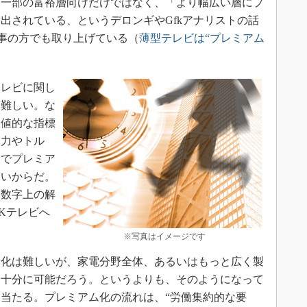
一部の富裕層向けだけではなく、「より幅広い層にプ
出されている、というデロンギやGfkアナリストの話
事の方でも取り上げている（
薄型テレビは“プレミアム
レビに関し
は難しい。な
数値的な指標
出力やトル
）でプレミア
しいからだ。
、数字上の解
Kテレビへ
。
※写真はイメージです
化は難しいが、家電分野全体、あるいはもっと広く製
は十分に可能だろう。というよりも、そのようになって
当たる。プレミアム化の流れは、“労働集約的な要