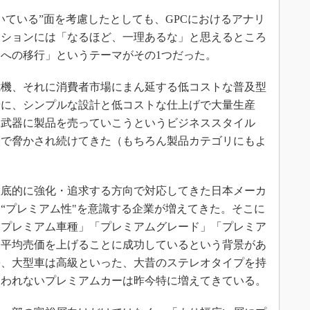
ている”面を考慮したとしても、GPCにおけるアナリ
ーションには「なるほど、一理あるな」と思えるところ
への移行」というテーマがその1つだった。
機、それに消費者市場にまん延する低コストな普及型
景に、シンプルな設計と低コストな仕上げで大量生産
を武器に製品を売っていこうというビジネススタイル
入で脅かされ続けてきた（もちろん製品カテゴリにもよ
底的に強化・追求する方向で対応してきた日本メーカ
“プレミアム性"を意識する企業が増えてきた。そこに
「プレミアム車種」「プレミアムグレード」「プレミア
、平均売価を上げることに成功しているという背景があ
廉、大型車は高級といった、大昔のステレオタイプを持
らわれないプレミアムカーは昨今特に増えてきている。