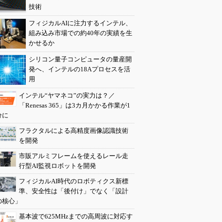
技術
フィジカルAIに注力するインテル、
組み込み市場での約40年の実績を生
かせるか
シリコン量子コンピュータの量産開
発へ、インテルの18Aプロセスを活
用
インテル“ヤマネコ”の実力は？／
「Renesas 365」は3カ月かかる作業が1
分に
フラクタルによる高精度画像認識技術
を開発
市販アルミフレームを使えるレール走
行型AI監視ロボットを開発
フィジカルAI時代のロボティクス新標
準、安全性は「後付け」でなく「設計
の核心」
基本波で625MHzまでの高周波に対応す