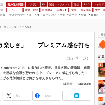
程別：
組み込み開発
メカ設計
製造マネジメント
物流
R＆D
キャリア
FA
業別：
モビリティ
素材／化学
医療機器
ロボット
電機
産業機械
食品・
炭素
サステナ設計
エッジ逆襲
品質
展示会
特集
メ
IoT
AI
ebook
伝承
組み込み開発
CEATEC
読者調査まとめ
編集後記
しさ」――プレミアム感を...
JIMTOF
保全
メカ設計
つながるクルマ
組込み/エッジ コンピューティング
ス
 AI
製造マネジメント
5G
展＆IoT/5Gソリューション展
VR／AR
FA
う楽しさ」――プレミアム感を打ち
IIFES
モビリティ
フィールドサービス
国際ロボット展
素材／化学
FPGA
組み
（1/2 ページ）
ジャパンモビリティショー
組み込み画像技術
TECHNO-FRONTIER
ss Conference 2013」に参加した筆者。世界各国の報道陣、市場
組み込みモデリング
、大規模な会議が行われる中、プレミアム感を打ち出したモ
人テク展
Windows Embedded
上げる付加価値とは何かを考えさせられた。
スマート工場EXPO
[本田雅一，
MONOist
]
車載ソフト開発
EdgeTech+
ISO26262
日本ものづくりワールド
見る
Share
無償設計ツール
AUTOMOTIVE WORLD