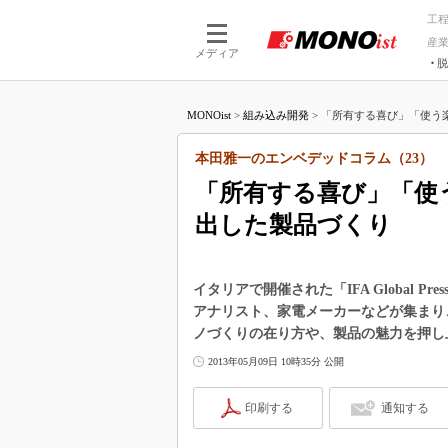
工
産
メディア
脱
つながる技術
AI×技術
MONOist
>
組み込み開発
>
「所有する喜び」「使う楽
つながる工場
AI×設備
つながるサービ
Physical
本田雅一のエンベデッドコラム（23）
「所有する喜び」「使
出した製品づくり
イタリアで開催された「IFA Global Pre
アナリスト、家電メーカーなどが集まり
ノづくりの在り方や、製品の魅力を押し
2013年05月09日 10時35分 公開
印刷する
通知する