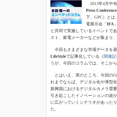
2013年4月
Press Conference
下、GPC）と
電展示会「
IFA
と共同で実施しているイベントであ
スト、家電メーカーなどが集まり
今回もさまざまな市場データを基
LifeStyle
で記事化している（
関連記
うが、今回のコラムでは、そこか
とはいえ、実のところ、今回のG
れまでならば、デジタル化や薄型
新興国におけるデジタルカメラ需
引き起こしたイノベーションの波
に広がっていくシナリオがあったり
た。