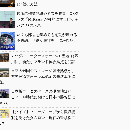
た3社の方法
現場の作業効率やミスを改善 XRグ
ラス「MiRZA」が可能にするピッキ
ングDXの未来
いくら部品を集めても納期が遅れる
不思議、「納期順守率」に潜むワナ
マツダのモータースポーツの“聖地”は深
川に、新たなブランド体験拠点を開設
日立の米国のストレージ製造拠点が、
世界経済フォーラム認定の先進工場に
選出
日本版データスペースの現在地はど
こ？ AI時代における日本の勝ち筋に
ついて
【クイズ】ソニーグループから買収提
案を受けたタムロン、現在の筆頭株主
は？