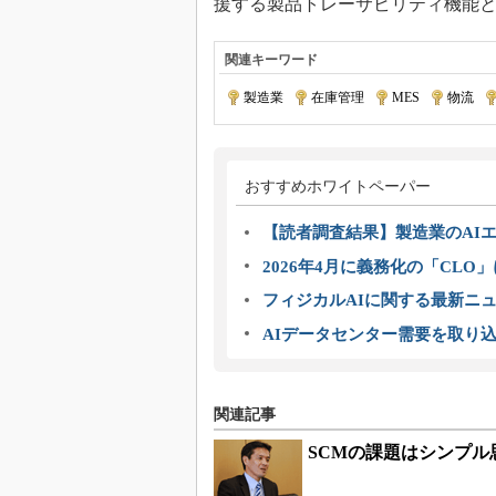
援する製品トレーサビリティ機能
関連キーワード
製造業
|
在庫管理
|
MES
|
物流
|
おすすめホワイトペーパー
【読者調査結果】製造業のAI
2026年4月に義務化の「CL
フィジカルAIに関する最新ニュー
AIデータセンター需要を取り
関連記事
SCMの課題はシンプル