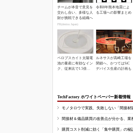
チームが本音で意見を
令和8年熊本地震によ
交わし合い、多様な人
る工場への影響まとめ
財が挑戦できる組織へ
PR(dentsu Japan)
ペロブスカイト太陽電
ルネサスが高崎工場を
池の量産に有効なイン
閉鎖へ、かつてはSiC
ク、従来比で1.5倍の
デバイス生産の計画も
性能向上
TechFactory ホワイトペーパー新着情報
モノタロウで実践、失敗しない「間接材
間接材＆備品購買の改善点が分かる、業
購買コスト削減に効く「集中購買」の秘