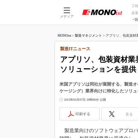
工
産
メディア
脱
つながる技術
AI×技術
MONOist
>
製造マネジメント
>
アプリソ、包装資材業
つながる工場
AI×設備
つながるサービ
Physical
製造ITニュース
アプリソ、包装資材業
ソリューションを提供
米国アプリソは同社が展開する、製造オペ
ケージング）業界向けに特化したソリュ
2013年05月07日 20時00分 公開
印刷する
見る
製造業向けのソフトウェアプロバイ