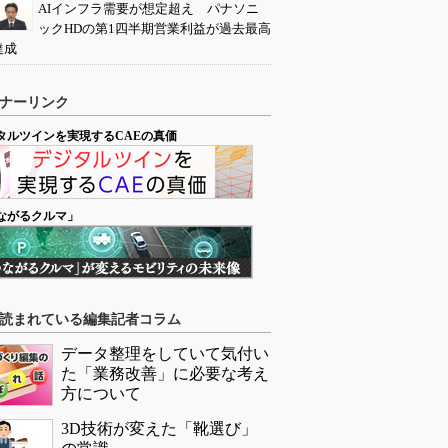
AIインフラ需要が想定超え パナソニ
ックHDの第1四半期営業利益が過去最高
達成
ナーリンク
タルツインを実現するCAEの真価
ながるクルマ」
読まれている編集記者コラム
データ整理をしていて気付い
た「業務改善」に必要な考え
方について
3D技術が変えた「靴選び」