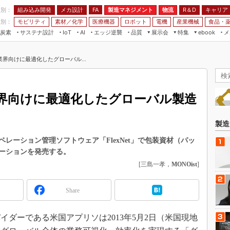
程別：
組み込み開発
メカ設計
製造マネジメント
物流
R＆D
キャリア
FA
業別：
モビリティ
素材／化学
医療機器
ロボット
電機
産業機械
食品・
炭素
サステナ設計
エッジ逆襲
品質
展示会
特集
メ
IoT
AI
ebook
伝承
組み込み開発
CEATEC
読者調査まとめ
編集後記
界向けに最適化したグローバル...
JIMTOF
保全
メカ設計
つながるクルマ
組込み/エッジ コンピューティング
ス
 AI
製造マネジメント
5G
展＆IoT/5Gソリューション展
VR／AR
FA
界向けに最適化したグローバル製造
IIFES
モビリティ
フィールドサービス
国際ロボット展
素材／化学
FPGA
製造
ジャパンモビリティショー
組み込み画像技術
レーション管理ソフトウェア「FlexNet」で包装資材（パッ
TECHNO-FRONTIER
ーションを発売する。
組み込みモデリング
人テク展
[三島一孝，
MONOist
]
Windows Embedded
スマート工場EXPO
車載ソフト開発
Share
EdgeTech+
ISO26262
日本ものづくりワールド
ダーである米国アプリソは2013年5月2日（米国現地
無償設計ツール
AUTOMOTIVE WORLD