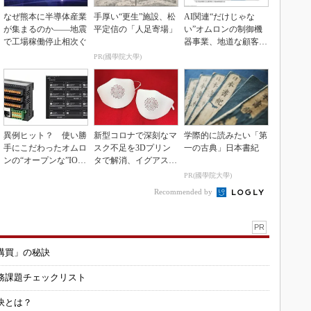
なぜ熊本に半導体産業
手厚い“更生”施設、松
AI関連“だけじゃな
が集まるのか――地震
平定信の「人足寄場」
い”オムロンの制御機
で工場稼働停止相次ぐ
器事業、地道な顧客基
盤強化が結実
PR(國學院大學)
異例ヒット？ 使い勝
新型コロナで深刻なマ
学際的に読みたい「第
手にこだわったオムロ
スク不足を3Dプリン
一の古典」日本書紀
ンの“オープンな”IO-L
タで解消、イグアスが
inkマスター
3Dマスクを開発
PR(國學院大學)
Recommended by
PR
購買」の秘訣
務課題チェックリスト
訣とは？