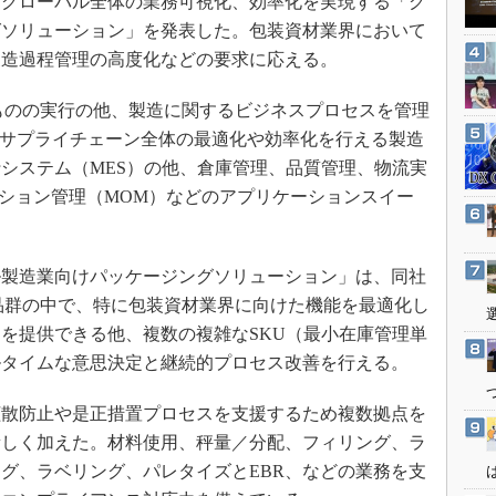
、グローバル全体の業務可視化、効率化を実現する「グ
3Dプリンタ
産業オープンネット展
グソリューション」を発表した。包装資材業界において
デジタルツインとCAE
製造過程管理の高度化などの要求に応える。
S＆OP
のものの実行の他、製造に関するビジネスプロセスを管理
インダストリー4.0
、サプライチェーン全体の最適化や効率化を行える製造
イノベーション
システム（MES）の他、倉庫管理、品質管理、物流実
製造業ビッグデータ
ーション管理（MOM）などのアプリケーションスイー
メイドインジャパン
植物工場
製造業向けパッケージングソリューション」は、同社
知財マネジメント
の製品群の中で、特に包装資材業界に向けた機能を最適化し
海外生産
を提供できる他、複数の複雑なSKU（最小在庫管理単
グローバル設計・開発
ルタイムな意思決定と継続的プロセス改善を行える。
制御セキュリティ
散防止や是正措置プロセスを支援するため複数拠点を
新型コロナへの対応
新しく加えた。材料使用、秤量／分配、フィリング、ラ
グ、ラベリング、パレタイズとEBR、などの業務を支