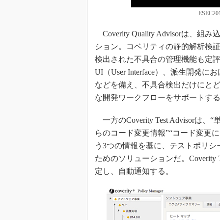
ESEC20
Coverity Quality Advi
ション。コベリティの静的解析検
検出された不具合の管理機能も定
UI（User Interface）、
などを備え、不具合検出だけにと
な開発ワークフローをサポートす
一方のCoverity Test Advi
らのコード変更情報”“コード変更
う3つの情報を基に、テストポリシ
ためのソリューションだ。Coverity
定し、自動通知する。