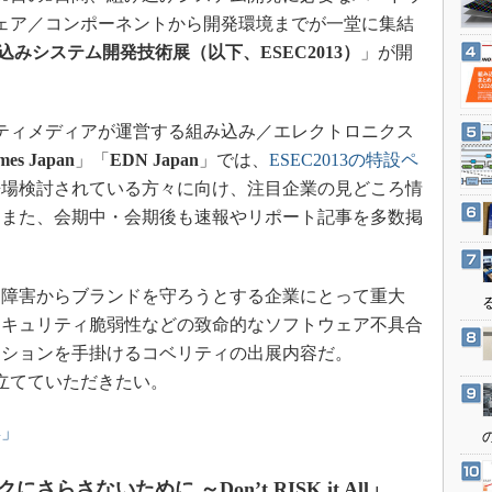
3Dプリンタ
産業オープンネット展
ェア／コンポーネントから開発環境までが一堂に集結
デジタルツインとCAE
組込みシステム開発技術展（以下、ESEC2013）
」が開
S＆OP
インダストリー4.0
アイティメディアが運営する組み込み／エレクトロニクス
イノベーション
mes Japan
」「
EDN Japan
」では、
ESEC2013の特設ペ
製造業ビッグデータ
来場検討されている方々に向け、注目企業の見どころ情
メイドインジャパン
。また、会期中・会期後も速報やリポート記事を多数掲
。
植物工場
知財マネジメント
障害からブランドを守ろうとする企業にとって重大
海外生産
セキュリティ脆弱性などの致命的なソフトウェア不具合
グローバル設計・開発
ーションを手掛けるコベリティの出展内容だ。
役立てていただきたい。
制御セキュリティ
新型コロナへの対応
集」
らさないために ～Don’t RISK it All」