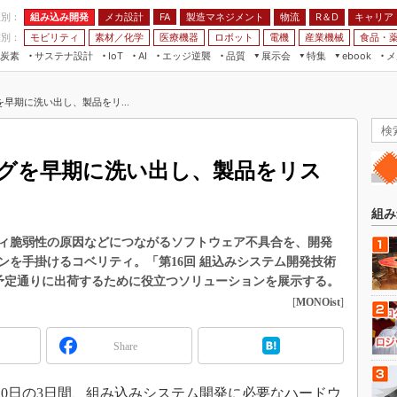
程別：
組み込み開発
メカ設計
製造マネジメント
物流
R＆D
キャリア
FA
業別：
モビリティ
素材／化学
医療機器
ロボット
電機
産業機械
食品・
炭素
サステナ設計
エッジ逆襲
品質
展示会
特集
メ
IoT
AI
ebook
伝承
組み込み開発
CEATEC
読者調査まとめ
編集後記
早期に洗い出し、製品をリ...
JIMTOF
保全
メカ設計
つながるクルマ
組込み/エッジ コンピューティング
ス
 AI
製造マネジメント
5G
展＆IoT/5Gソリューション展
VR／AR
FA
グを早期に洗い出し、製品をリス
IIFES
モビリティ
フィールドサービス
国際ロボット展
素材／化学
FPGA
組み
ジャパンモビリティショー
組み込み画像技術
ィ脆弱性の原因などにつながるソフトウェア不具合を、開発
TECHNO-FRONTIER
ンを手掛けるコベリティ。「第16回 組込みシステム開発技術
組み込みモデリング
人テク展
品を予定通りに出荷するために役立つソリューションを展示する。
Windows Embedded
[
MONOist
]
スマート工場EXPO
車載ソフト開発
EdgeTech+
Share
ISO26262
日本ものづくりワールド
無償設計ツール
AUTOMOTIVE WORLD
～10日の3日間、組み込みシステム開発に必要なハードウ