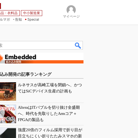
薬品・衣料品
中小製造業
マイページ
ルマガ
告知
Special
込み開発の記事ランキング
ルネサスが高崎工場を閉鎖へ、かつ
てはSiCデバイス生産の計画も
AlteraはITバブルを切り抜け全盛期
へ、時代を先取りしたArmコア＋
FPGAの製品も
強度20倍のフィルム採用で折り目が
目立ちにくい折りたたみスマホの新