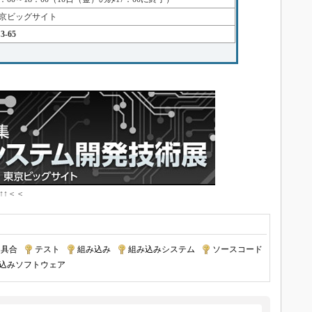
京ビッグサイト
3-65
↑↑＜＜
不具合
|
テスト
|
組み込み
|
組み込みシステム
|
ソースコード
込みソフトウェア