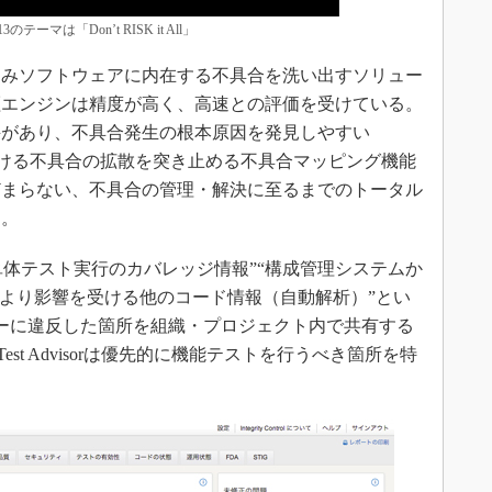
13のテーマは「Don’t RISK it All」
sorは、組み込みソフトウェアに内在する不具合を洗い出すソリュー
証エンジンは精度が高く、高速との評価を受けている。
評があり、不具合発生の根本原因を発見しやすい
派生開発における不具合の拡散を突き止める不具合マッピング機能
どまらない、不具合の管理・解決に至るまでのトータル
る。
sorは、“単体テスト実行のカバレッジ情報”“構成管理システムか
により影響を受ける他のコード情報（自動解析）”とい
ーに違反した箇所を組織・プロジェクト内で共有する
 Test Advisorは優先的に機能テストを行うべき箇所を特