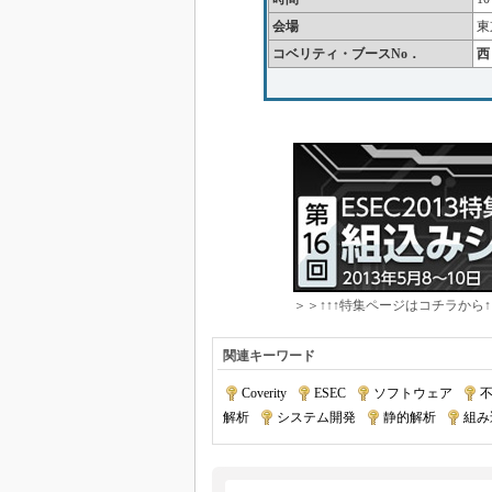
会場
東
コベリティ・ブースNo．
西 
＞＞↑↑↑特集ページはコチラから↑
関連キーワード
Coverity
|
ESEC
|
ソフトウェア
|
解析
|
システム開発
|
静的解析
|
組み