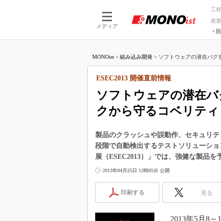
工
産
メディア
脱
つながる技術
AI×技術
MONOist
>
組み込み開発
>
ソフトウェアの潜在バグを
つながる工場
AI×設備
つながるサービ
Physical
ESEC2013 開催直前情報
ソフトウェアの潜在バ
クから守るコベリティ
製品のクラッシュや誤動作、セキュリテ
段階で自動検出するテストソリューショ
展（ESEC2013）」では、強健な製
2013年04月25日 12時05分 公開
印刷する
見る
2013年5月8