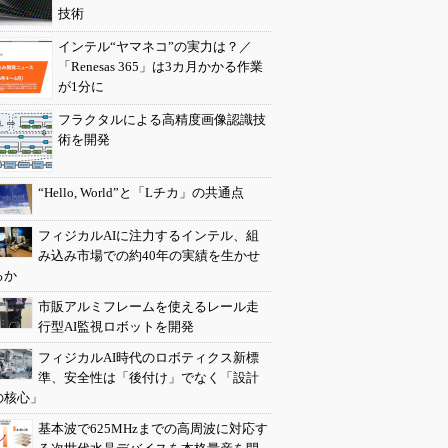
技術
インテル“ヤマネコ”の実力は？／
「Renesas 365」は3カ月かかる作業
が1分に
フラクタルによる高精度画像認識技
術を開発
“Hello, World”と「Lチカ」の共通点
フィジカルAIに注力するインテル、組
み込み市場での約40年の実績を生かせ
るか
市販アルミフレームを使えるレール走
行型AI監視ロボットを開発
フィジカルAI時代のロボティクス新標
準、安全性は「後付け」でなく「設計
の核心」
基本波で625MHzまでの高周波に対応す