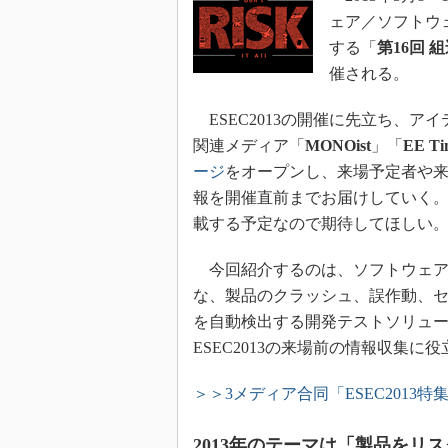
ェア／ソフトウ
する「
第16回 
催される。
ESEC2013の開催に先立ち、
関連メディア「
MONOist
」「
EE Ti
ージ
をオープンし、来場予定者や
報を開催直前までお届けしていく
載する予定なので期待してほしい
今回紹介するのは、ソフトウェア
な、製品のクラッシュ、誤作動、
を自動検出する開発テストソリュ
ESEC2013の来場前の情報収集に
＞＞3メディア合同「ESEC2013特
2013年のテーマは「製品をリスクにさ