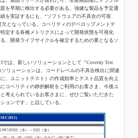
は、製品リリースが遅れたり、生産開始後にトラブル
問題を早期に検出する必要がある。強健な製品を予定通
績を実証するにも、“ソフトウェアの不具合の可視
不可欠となっている。コベリティのデベロップメントテ
を特定する各種メトリクスによって開発状態を可視化
きる、開発ライフサイクルを確立するための要となるソ
は、新しいソリューションとして『Coverity Test
。このソリューションは、コードレベルの不具合検出に関連
特に、ユニットテスト）の作成効率とテスト品質を向上
既にコベリティの静的解析をご利用のお客さま、今後ユ
いと考えられているお客さまに、ぜひご覧いただきた
ーションです」と話している。
EC2013）
013年5月8日（水）～10日（金）
0：00～18：00（10日（金）のみ17：00に終了）