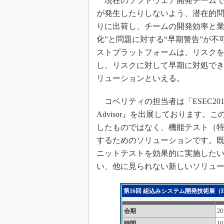
現在のソフトウェア開発チームで
が発生したりしないよう、潜在的
りに出荷し、チームの開発効率と業
化”と問題に対する“早期警告”が
ストプラットフォームは、リスク
し、リスクに対して早期に対処で
リューションといえる。
コベリティの担当者は「ESEC2013で
Advisor』を出展しております
したものではなく、機能テスト（
するためのソリューションです。
ニットテストを効果的に実施した
い、他に見られない新しいソリュ
第16回 組込みシステム開発技術展（ES
会期
2
時間
1