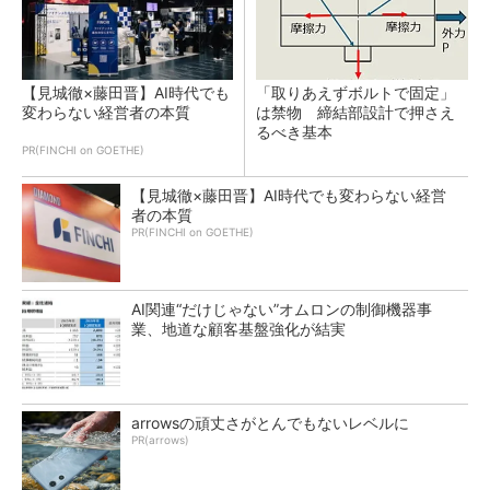
【見城徹×藤田晋】AI時代でも
「取りあえずボルトで固定」
変わらない経営者の本質
は禁物 締結部設計で押さえ
るべき基本
PR(FINCHI on GOETHE)
【見城徹×藤田晋】AI時代でも変わらない経営
者の本質
PR(FINCHI on GOETHE)
AI関連“だけじゃない”オムロンの制御機器事
業、地道な顧客基盤強化が結実
arrowsの頑丈さがとんでもないレベルに
PR(arrows)