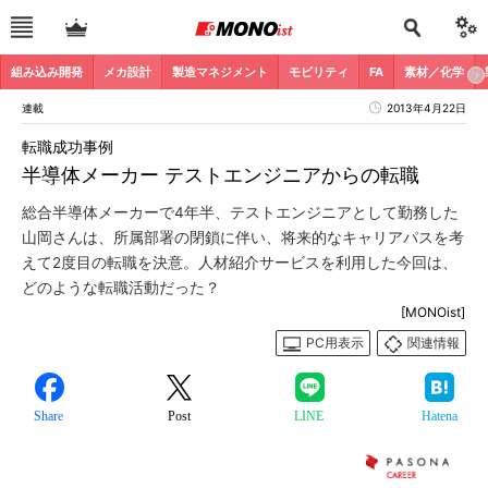
組み込み開発
メカ設計
製造マネジメント
モビリティ
FA
素材／化学
連載
2013年4月22日
転職成功事例
半導体メーカー テストエンジニアからの転職
総合半導体メーカーで4年半、テストエンジニアとして勤務した
山岡さんは、所属部署の閉鎖に伴い、将来的なキャリアパスを考
えて2度目の転職を決意。人材紹介サービスを利用した今回は、
どのような転職活動だった？
[MONOist]
PC用表示
関連情報
Share
Post
LINE
Hatena