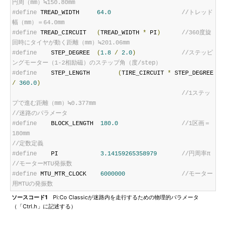
円周（mm）≒150.80mm
#define
 TREAD_WIDTH     
64.0
//トレッド
幅（mm）＝64.0mm
#define
 TREAD_CIRCUIT   
(
TREAD_WIDTH 
*
 PI
)
//360度旋
回時にタイヤが動く距離（mm）≒201.06mm
#define
    STEP_DEGREE  
(
1.8
/
2.0
)
//ステッピ
ングモーター（1-2相励磁）のステップ角（度/step）
#define
    STEP_LENGTH        
(
TIRE_CIRCUIT 
*
 STEP_DEGREE 
/
360.0
)
//1ステッ
プで進む距離（mm）≒0.377mm
//迷路のパラメータ
#define
    BLOCK_LENGTH  
180.0
//1区画＝
180mm
//定数定義
#define
    PI            
3.14159265358979
//円周率π
//モーターMTU発振数
#define
 MTU_MTR_CLOCK    
6000000
//モーター
用MTUの発振数
ソースコード1
Pi:Co Classicが迷路内を走行するための物理的パラメータ
（「Ctrl.h」に記述する）