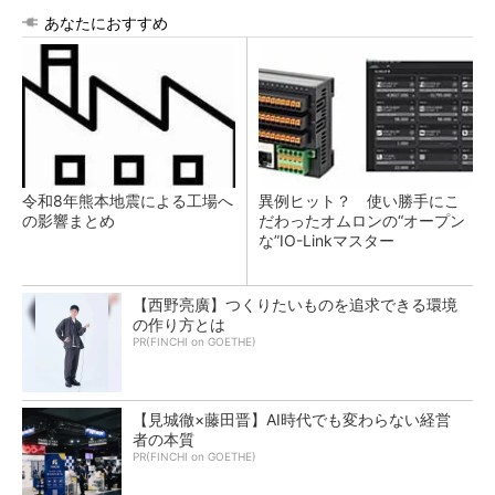
あなたにおすすめ
令和8年熊本地震による工場へ
異例ヒット？ 使い勝手にこ
の影響まとめ
だわったオムロンの“オープン
な”IO-Linkマスター
【西野亮廣】つくりたいものを追求できる環境
の作り方とは
PR(FINCHI on GOETHE)
【見城徹×藤田晋】AI時代でも変わらない経営
者の本質
PR(FINCHI on GOETHE)