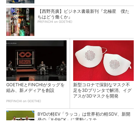
【西野亮廣】ビジネス書最新刊『北極星 僕た
ちはどう働くか』
PR(FINCHI on GOETHE)
GOETHEとFINCHIがタッグを
新型コロナで深刻なマスク不
組み、新メディアを創設
足を3Dプリンタで解消、イグ
アスが3Dマスクを開発
PR(FINCHI on GOETHE)
BYDの軽EV「ラッコ」は世界初の軽SDV、新開
発の「X-PACK」に電動システ...