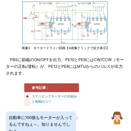
画像3 モータードライバ回路【※画像クリックで拡大表示】
PB5に励磁のON/OFFを出力。PE10とPE9にはCW/CCW（モー
ターの正転/逆転）が、PE12とPE8にはMTUからのパルスが出力
されます。
参考記事：
⇒
ステッピングモーターの仕組み
と制御のコツ
自動車に100個もモーターが入って
るんですねぇ～。知りませんでし