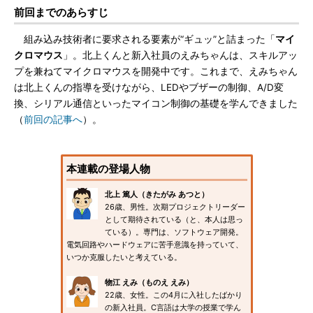
前回までのあらすじ
組み込み技術者に要求される要素が“ギュッ”と詰まった「
マイ
クロマウス
」。北上くんと新入社員のえみちゃんは、スキルアッ
プを兼ねてマイクロマウスを開発中です。これまで、えみちゃん
は北上くんの指導を受けながら、LEDやブザーの制御、A/D変
換、シリアル通信といったマイコン制御の基礎を学んできました
（
前回の記事へ
）。
本連載の登場人物
北上 篤人（きたがみ あつと）
26歳、男性。次期プロジェクトリーダー
として期待されている（と、本人は思っ
ている）。専門は、ソフトウェア開発。
電気回路やハードウェアに苦手意識を持っていて、
いつか克服したいと考えている。
物江 えみ（ものえ えみ）
22歳、女性。この4月に入社したばかり
の新入社員。C言語は大学の授業で学ん