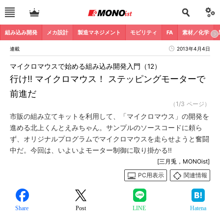
組み込み開発
メカ設計
製造マネジメント
モビリティ
FA
素材／化学
連載
2013年4月4日
マイクロマウスで始める組み込み開発入門（12）
行け!! マイクロマウス！ ステッピングモーターで
前進だ
（1/3 ページ）
市販の組み立てキットを利用して、「マイクロマウス」の開発を
進める北上くんとえみちゃん。サンプルのソースコードに頼ら
ず、オリジナルプログラムでマイクロマウスを走らせようと奮闘
中だ。今回は、いよいよモーター制御に取り掛かる!!
[三月兎，MONOist]
PC用表示
関連情報
Share
Post
LINE
Hatena