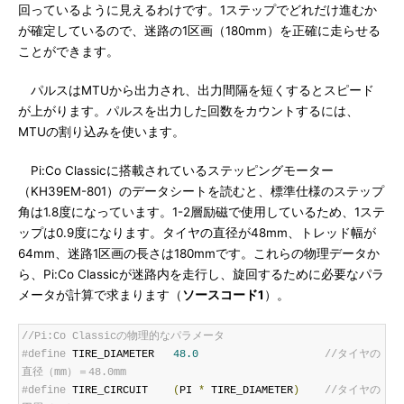
回っているように見えるわけです。1ステップでどれだけ進むか
が確定しているので、迷路の1区画（180mm）を正確に走らせる
ことができます。
パルスはMTUから出力され、出力間隔を短くするとスピード
が上がります。パルスを出力した回数をカウントするには、
MTUの割り込みを使います。
Pi:Co Classicに搭載されているステッピングモーター
（KH39EM-801）のデータシートを読むと、標準仕様のステップ
角は1.8度になっています。1-2層励磁で使用しているため、1ステ
ップは0.9度になります。タイヤの直径が48mm、トレッド幅が
64mm、迷路1区画の長さは180mmです。これらの物理データか
ら、Pi:Co Classicが迷路内を走行し、旋回するために必要なパラ
メータが計算で求まります（
ソースコード1
）。
//Pi:Co Classicの物理的なパラメータ
#define
 TIRE_DIAMETER   
48.0
//タイヤの
直径（mm）＝48.0mm
#define
 TIRE_CIRCUIT    
(
PI 
*
 TIRE_DIAMETER
)
//タイヤの