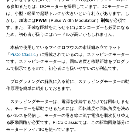
る参加者たちは、DCモーターを採用しています。DCモーターに
は、小型・軽量で起動トルクが大きいという利点があります。し
かし、加速には
PWM
（Pulse Width Modulation）
制御
が必須で
す。また、正確な距離を走らせるにはエンコーダーも必要になる
ため、初心者が扱うにはハードルが高いかもしれません。
本稿で使用しているマイクロマウスの市販組み立てキット
「
Pi:Co Classic
」に搭載されているのは、ステッピングモーター
です。ステッピングモーターは、回転速度と移動距離をプログラ
ムで指示できるので、初心者にも扱いやすいのが利点です。
プログラミングの解説に入る前に、ステッピングモーターの動
作原理を簡単に紹介しておきます。
ステッピングモーターは、電源を接続するだけでは回転しませ
ん。モーターを駆動させるためには、回転速度や回転角度を決め
るパルスを発信し、モーターの巻き線に流す電流を順次切り替え
る駆動回路が必要です。Pi:Co Classicでは、この駆動回路部分に
モータードライバICを使っています。