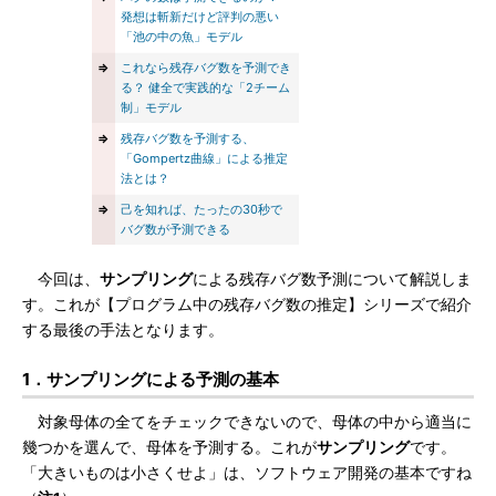
発想は斬新だけど評判の悪い
「池の中の魚」モデル
⇒
これなら残存バグ数を予測でき
る？ 健全で実践的な「2チーム
制」モデル
⇒
残存バグ数を予測する、
「Gompertz曲線」による推定
法とは？
⇒
己を知れば、たったの30秒で
バグ数が予測できる
今回は、
サンプリング
による残存バグ数予測について解説しま
す。これが【プログラム中の残存バグ数の推定】シリーズで紹介
する最後の手法となります。
1．サンプリングによる予測の基本
対象母体の全てをチェックできないので、母体の中から適当に
幾つかを選んで、母体を予測する。これが
サンプリング
です。
「大きいものは小さくせよ」は、ソフトウェア開発の基本ですね