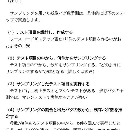
（
注1
）。
サンプリングを用いた残像バグ数予測は、具体的に以下のステ
ップで実施します。
（1）テスト項目を設計し、作成する
ソースコード10ステップ当たり1件のテスト項目を作るのがお
およその目安
（2）テスト項目の中から、何件かをサンプリングする
テスト項目の中から、数％をサンプリングする。“どのように
サンプリングするか”が鍵となる（詳しくは後述）
（3）サンプリングしたテスト項目を実行する
テストには、机上テストとマシンテストがある。残存バグの予
測では、マシンテストで実施することが多い
（4）サンプリングの割合と出たバグの数から、残存バグ数を推
定する
母数が
a
件あるテスト項目の中から、
b
件を選んで実行したと
ころ、
c
件のバグが出た。この場合、残存バグ数「
bug_numb
」