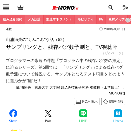
組み込み開発
メカ設計
製造マネジメント
モビリティ
FA
素材／化学
連載
2013年3月15日
山浦恒央の“くみこみ”な話（52）
サンプリングと、残存バグ数予測と、TV視聴率
（1/2 ページ）
プログラマーの永遠の課題「プログラム中の残存バグ数の推定」
に迫るシリーズ。第5回では、「サンプリング」による残存バグ
数予測について解説する。サンプルとなるテスト項目をどのよう
に選ぶかが“鍵”だ！
[山浦恒央 東海大学 大学院 組込み技術研究科 准教授（工学博士），
MONOist]
PC用表示
関連情報
Share
Post
LINE
Hatena