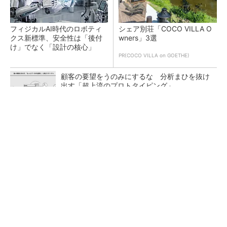
フィジカルAI時代のロボティ
シェア別荘「COCO VILLA O
クス新標準、安全性は「後付
wners」3選
け」でなく「設計の核心」
PR(COCO VILLA on GOETHE)
顧客の要望をうのみにするな 分析まひを抜け
出す「超上流のプロトタイピング」
脱自動車でもDMG森精機が業績再上方修正、2
028年度にピーク利益計画
量産プロセスで、完璧な量産（組み立て）と検
査ができない理由