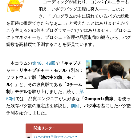
コーディングが終わり、コンパイルエラーも
消え、いざデバッグ工程に突入――。このと
き、「プログラムの中に隠れているバグの総数
を正確に推定できたらなぁ……」と考えたことはありませんか？
こう考えるのは何もプログラマーだけではありません。プロジェ
クトマネジャーも、プロジェト管理や品質制御の観点から、バグ
総数を高精度で予測することを夢見ています。
本コラムの
第48
、
49回
で「
キャプチ
ャー・リキャプチャー・モデル
（別名：
ソフトウェア版
「池の中の魚」モデ
ル
）」と、その改良版である
「2チーム
制」モデル
を取り上げました。続く、
第
50回
では、品質エンジニアが大好きな「
Gompertz曲線
」を使っ
た残存バグ数の推定法を解説し、
前回
、
バグ率
を基にしたバグ数
予測を紹介しました。
関連リンク：
⇒
バグの数は予測できるのか？