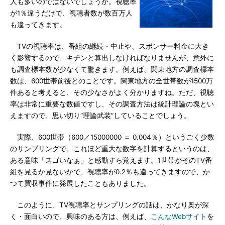
人も多いのではないでしょうか。視聴率
が1％違うだけで、視聴者数が数百万人
も違ってきます。
TVの視聴率は、番組の継続・中止や、スポンサー料金に大き
く影響するので、キチンと算出しなければなりませんが、意外に
も調査標本数が少なくて驚きます。例えば、関東地方の調査標本
数は、600世帯前後とのことです。関東地方の全世帯数が1500万
件あると考えると、その少なさがよく分かりますね。ただ、視聴
率は非常に重要な数値ですし、その調査方法は統計理論の塊とい
えますので、思い切り“理論武装”していることでしょう。
実際、600世帯（600／15000000 ＝ 0.004％）というごく少数
のサンプリングで、これほど重大な数字を計算するというのは、
ある意味「スゴいなぁ」と感動すら覚えます。1世帯がそのTV番
組を見るか見ないかで、視聴率が0.2％も違ってきますので、か
つて買収事件に発展したこともありました。
このように、TV視聴率とサンプリングの話は、かなり奥が深
く・面白いので、興味のある方は、例えば、
こんなWebサイト
を