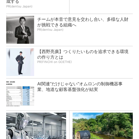
成する
PR(dentsu Japan)
チームが本音で意見を交わし合い、多様な人財
が挑戦できる組織へ
PR(dentsu Japan)
【西野亮廣】つくりたいものを追求できる環境
の作り方とは
PR(FINCHI on GOETHE)
AI関連“だけじゃない”オムロンの制御機器事
業、地道な顧客基盤強化が結実