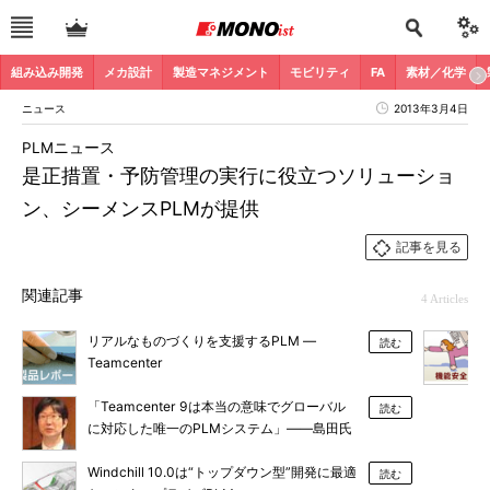
組み込み開発
メカ設計
製造マネジメント
モビリティ
FA
素材／化学
ニュース
2013年3月4日
PLMニュース
是正措置・予防管理の実行に役立つソリューショ
ン、シーメンスPLMが提供
記事を見る
関連記事
4 Articles
リアルなものづくりを支援するPLM ―
読む
Teamcenter
「Teamcenter 9は本当の意味でグローバル
読む
に対応した唯一のPLMシステム」――島田氏
Windchill 10.0は“トップダウン型”開発に最適
読む