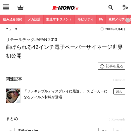
組み込み開発
メカ設計
製造マネジメント
モビリティ
FA
素材／化学
ニュース
2013年3月4日
リテールテックJAPAN 2013
曲げられる42インチ電子ペーパーサイネージ世界
初公開
記事を見る
関連記事
1 Articles
「フレキシブルディスプレイに最適」、スピーカーに
読む
なるフィルム材料が登場
まとめ
5 Keywords
電子ペーパー
デ