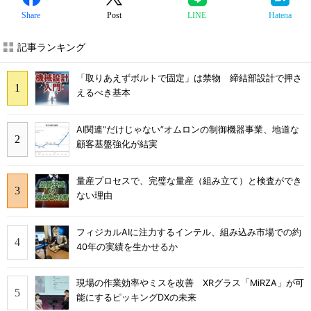
Share
Post
LINE
Hatena
記事ランキング
「取りあえずボルトで固定」は禁物 締結部設計で押さ
えるべき基本
AI関連“だけじゃない”オムロンの制御機器事業、地道な
顧客基盤強化が結実
量産プロセスで、完璧な量産（組み立て）と検査ができ
ない理由
フィジカルAIに注力するインテル、組み込み市場での約
40年の実績を生かせるか
現場の作業効率やミスを改善 XRグラス「MiRZA」が可
能にするピッキングDXの未来