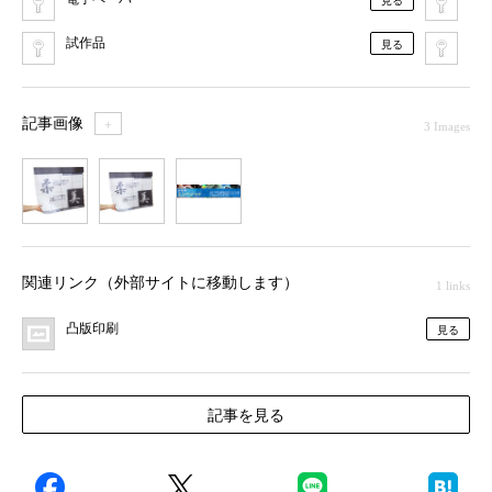
見る
試作品
Pla
見る
記事画像
＋
3 Images
1
2
3
関連リンク（外部サイトに移動します）
1 links
凸版印刷
見る
記事を見る