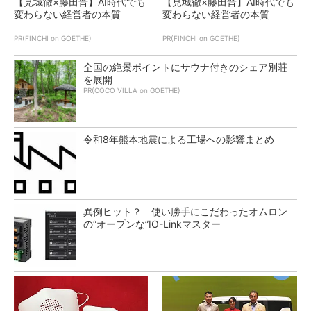
【見城徹×藤田晋】AI時代でも
【見城徹×藤田晋】AI時代でも
変わらない経営者の本質
変わらない経営者の本質
PR(FINCHI on GOETHE)
PR(FINCHI on GOETHE)
全国の絶景ポイントにサウナ付きのシェア別荘
を展開
PR(COCO VILLA on GOETHE)
令和8年熊本地震による工場への影響まとめ
異例ヒット？ 使い勝手にこだわったオムロン
の“オープンな”IO-Linkマスター