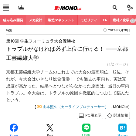
組み込み開発
メカ設計
製造マネジメント
モビリティ
FA
素材／化学
特集
2013年2月28日
第10回 学生フォーミュラ大会優勝校
トラブルがなければ必ず上位に行ける！ ――京都
工芸繊維大学
（1/2 ページ）
京都工芸繊維大学チームのこれまでの大会の最高順位、12位。そ
れが、今大会はいきなり総合優勝！ でも過去の車両も、実は完
成度が高かった。結果へとつながらなかった原因は、当日の車両
トラブル。今大会は、トラブルの原因を徹底的につぶして臨んだ
という。
[
山本照久（カーライフプロデューサー）
，MONOist]
PC用表示
関連情報
Share
Post
LINE
Hatena