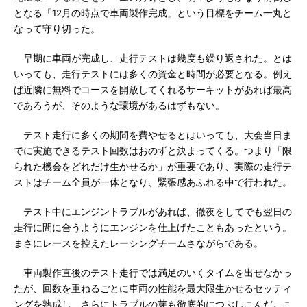
となる「12月の時点で車両製作完成」という目標をチーム一丸と
なって守り切った。
早期に車両が完成し、走行テストは幾度も繰り返された。とは
いっても、走行テストには多くの資金と時間が必要となる。例え
ば近隣に無料でコースを開放してくれるサーキットがあれば最高
であろうが、そのような環境があるはずもない。
テスト走行に多くの期間を費やせるとはいっても、大会当日ま
でに実施できるテスト回数はおのずと決まってくる。つまり「限
られた機会をどれだけ生かせるか」が重要であり、実際の走行テ
ストはチーム全員が一体となり、緊張感あふれる中で行われた。
テスト中にエンジントラブルがあれば、徹夜をしてでも翌日の
走行に間に合うようにエンジンを仕上げたこともあったという。
まさにレースを控えたレーシングチームさながらである。
車両製作直後のテスト走行では満足のいくタイムを出せなかっ
たが、回数を重ねるごとに車両の性能を最大限生かせるセッティ
ングを熟成し、さらにトラブルの芽も徹底的につぶしこんだ。こ