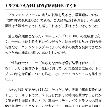
トラブルさえなければ必ず結果は付いてくる
グランデルフィーノの過去の戦績を見ると、最高順位で12位
（2011年の第9回大会）である。この結果だけを見ると、今回の
優勝は大躍進のようにも感じられるが、実はそうではなかった。
過去最高順位となった2011年モデル「GDF-06」の完成度は高
く、十分に上位を狙えるレベルだった。結果だけを見れば過去最
高位だが、エンジントラブルによって本来の実力を発揮できなか
ったために非常に悔しい思いをしたのだ。
「性能は十分。トラブルさえなければ必ず結果は付いてく
る！」という確信の下、仕様に関しては小規模変更に留め、トラ
ブルの芽を徹底的につぶし込むことにチームのベクトルを集中さ
せた。
大幅な設計変更がなければ、それだけ早い段階で車両製作が終
了し、サーキットでのテスト走行に多くの時間を費やす。とにか
く実走行を徹底することで、車両セッティングやトラブルの顕在
化に集中することをチームの方針とし、例年よりもかなり前倒し