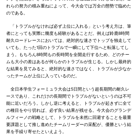
れらの努力の積み重ねによって、今大会では万全の態勢で臨めた
のである。
「トラブルがなければ必ず上位に入れる」という考え方は、筆
者にとっても実際に幾度も経験があることだ。例えば鈴鹿8時間
耐久ロードレースにおいては、絶対的な速さでトップを独走して
いても、たった1回のトラブルで一瞬にして下位へと転落してし
まう。もちろん8時間もの長時間を全開走行するため、どのチー
ムも大小の差はあるが何らかのトラブルが生じる。しかし最終的
な結果を見てみると、絶対的な速さではなく、トラブルが少なか
ったチームが上位に入っているのだ。
全日本学生フォーミュラ大会は5日間という超長期間の耐久レ
ースであり、これだけの長期間でトラブルがないというのは不可
能に近いだろう。しかし逆に考えると、トラブルが起きずに全て
の種目をやり切れば、必ず良い結果が残せる。今大会のグランデ
ルフィーノの戦略として、トラブルを未然に回避することを最重
要課題として推し進めたチームリーダーの采配が、優勝という結
果を手繰り寄せたといえよう。