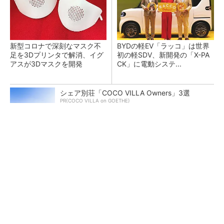
新型コロナで深刻なマスク不
BYDの軽EV「ラッコ」は世界
足を3Dプリンタで解消、イグ
初の軽SDV、新開発の「X-PA
アスが3Dマスクを開発
CK」に電動システ...
シェア別荘「COCO VILLA Owners」3選
PR(COCO VILLA on GOETHE)
ペロブスカイト太陽電池の量産に有効なイン
ク、従来比で1.5倍の性能向上
【レベル14】生成AIを味方に、3D CADを使い
こなそう！