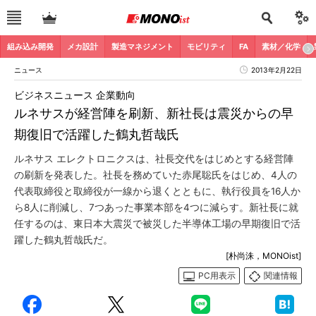
組み込み開発
メカ設計
製造マネジメント
モビリティ
FA
素材／化学
ニュース
2013年2月22日
ビジネスニュース 企業動向
ルネサスが経営陣を刷新、新社長は震災からの早
期復旧で活躍した鶴丸哲哉氏
ルネサス エレクトロニクスは、社長交代をはじめとする経営陣
の刷新を発表した。社長を務めていた赤尾聡氏をはじめ、4人の
代表取締役と取締役が一線から退くとともに、執行役員を16人か
ら8人に削減し、7つあった事業本部を4つに減らす。新社長に就
任するのは、東日本大震災で被災した半導体工場の早期復旧で活
躍した鶴丸哲哉氏だ。
[朴尚洙，MONOist]
PC用表示
関連情報