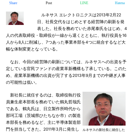
Share
Post
LINE
Hatena
ルネサス エレクトロニクスは2013年2月22
日、社長交代をはじめとする経営陣の刷新を発
表した。社長を務めていた赤尾泰氏をはじめ、4
人の代表取締役・取締役が一線から退くとともに、執行役員を16
人から8人に削減し、7つあった事業本部を4つに統合するなど大
幅な体制変更となっている。
なお、今回の経営陣の刷新については、ルネサスへの出資を予
定している官民ファンドの産業革新機構も了承している。このた
め、産業革新機構の出資が完了する2013年9月までの中継ぎ人事
の可能性は低い。
新社長に就任するのは、取締役執行役
員兼生産本部長を務めていた鶴丸哲哉氏
である。鶴丸氏は、日立製作所時代から
那珂工場（茨城県ひたちなか市）の製造
本部長を務めるなど、主に半導体製造部
門を担当してきた。2011年3月に発生し
ルネサスの新社長に就任した