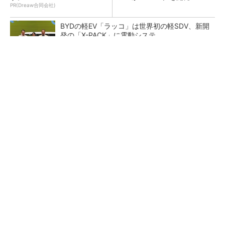
PR(Dreaw合同会社)
BYDの軽EV「ラッコ」は世界初の軽SDV、新開
発の「X-PACK」に電動システ...
ペロブスカイト太陽電池の量産に有効なイン
ク、従来比で1.5倍の性能向上
【レベル14】生成AIを味方に、3D CADを使い
こなそう！