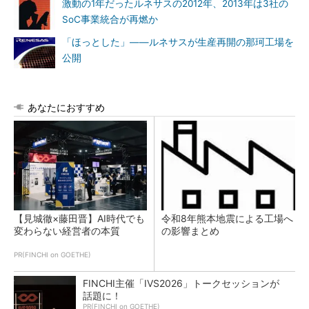
激動の1年だったルネサスの2012年、2013年は3社の
SoC事業統合が再燃か
「ほっとした」――ルネサスが生産再開の那珂工場を
公開
あなたにおすすめ
【見城徹×藤田晋】AI時代でも
令和8年熊本地震による工場へ
変わらない経営者の本質
の影響まとめ
PR(FINCHI on GOETHE)
FINCHI主催「IVS2026」トークセッションが
話題に！
PR(FINCHI on GOETHE)