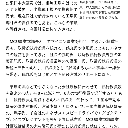
鶴丸哲哉氏。2011年4月に、
た東日本大震災では、那珂工場をはじめ
東日本大震災からの復旧状況
とする被災した半導体工場の早期復旧で
を那珂工場で取材した際に撮
貢献。現在同社で断行されている工場再
影したため作業服姿である。
編計画の責任者でもある。これらの業績
を評価され、今回社長に抜てきされた。
MCU事業本部長としてマイコン事業を担当してきた水垣重生
氏も、取締役執行役員を続ける。鶴丸氏や水垣氏とともにルネサ
スの経営を担ってきた、社長の赤尾氏、取締役執行役員専務の加
藤正記氏、取締役執行役員常務の矢野陽一氏、取締役執行役員の
岩熊省三氏の4人は、取締役として残留するものの事業の一線か
ら退き、鶴丸氏をはじめとする新経営陣のサポートに回る。
早期退職などで小さくなった会社規模に合わせて、執行役員数
も従来の16人から8人に減らす。8人の執行役員が退任するととも
に、執行役員を退任する4人の取締役に代わって、生産本部副本
部長の野木村修氏、営業本部アナログ＆パワー販売推進統括部長
の川嶋学氏、子会社のルネサスエスピードライバでエグゼクティ
ブバイスプレジデントを務める野口武志氏、MCU事業本部事業
計画統括部長の大村隆司氏が新たに執行役員に就任する。なお、