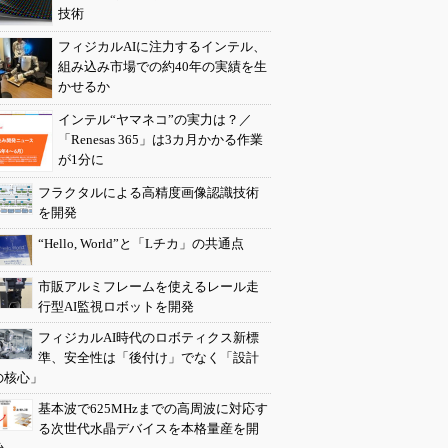
技術
フィジカルAIに注力するインテル、
組み込み市場での約40年の実績を生
かせるか
インテル“ヤマネコ”の実力は？／
「Renesas 365」は3カ月かかる作業
が1分に
フラクタルによる高精度画像認識技術
を開発
“Hello, World”と「Lチカ」の共通点
市販アルミフレームを使えるレール走
行型AI監視ロボットを開発
フィジカルAI時代のロボティクス新標
準、安全性は「後付け」でなく「設計
の核心」
基本波で625MHzまでの高周波に対応す
る次世代水晶デバイスを本格量産を開