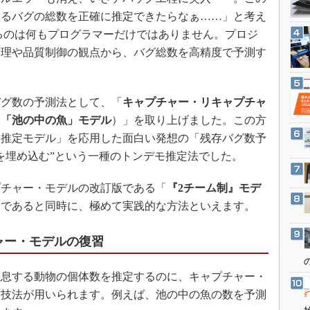
3Dプリンタ
産業オープンネット展
いるバグの総数を正確に推定できたらなぁ……」と考え
デジタルツインとCAE
るのは何もプログラマーだけではありません。プロジ
S＆OP
管理や品質制御の観点から、バグ総数を高精度で予測す
インダストリー4.0
イノベーション
バグ数の予測法として、「
キャプチャー・リキャプチャ
製造業ビッグデータ
版
「池の中の魚」モデル
）」を取り上げました。この方
メイドインジャパン
数推定モデル」を応用した面白い発想の「残存バグ数予
植物工場
を埋め込む”という一種のトンデモ推定法でした。
知財マネジメント
チャー・モデルの改訂版である「
『2チーム制』モデ
海外生産
全であると同時に、極めて実践的な方法といえます。
グローバル設計・開発
ャー・モデルの復習
制御セキュリティ
新型コロナへの対応
息する動物の個体数を推定するのに、キャプチャー・
る技法が用いられます。例えば、池の中の魚の数を予測