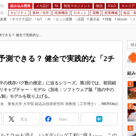
程別：
組み込み開発
メカ設計
製造マネジメント
物流
R＆D
キャリア
FA
業別：
モビリティ
素材／化学
医療機器
ロボット
電機
産業機械
食品・
炭素
サステナ設計
エッジ逆襲
品質
展示会
特集
メ
IoT
AI
ebook
伝承
組み込み開発
CEATEC
読者調査まとめ
編集後記
できる？ 健全で実践的な...
JIMTOF
保全
メカ設計
つながるクルマ
組込み/エッジ コンピューティング
ス
 AI
製造マネジメント
5G
展＆IoT/5Gソリューション展
VR／AR
FA
予測できる？ 健全で実践的な「2チ
IIFES
モビリティ
フィールドサービス
国際ロボット展
素材／化学
FPGA
組み
ジャパンモビリティショー
組み込み画像技術
中の残存バグ数の推定」に迫るシリーズ。第2回では、前回紹
TECHNO-FRONTIER
リキャプチャー・モデル（別名：ソフトウェア版『池の中の
組み込みモデリング
人テク展
ム制」モデルを取り上げる。
Windows Embedded
恒央 東海大学 大学院 組込み技術研究科 准教授（工学博士），
MONOist
]
スマート工場EXPO
車載ソフト開発
EdgeTech+
見る
Share
ISO26262
日本ものづくりワールド
無償設計ツール
AUTOMOTIVE WORLD
ルエラーも消え、いざデバッグ工程に突入――。この