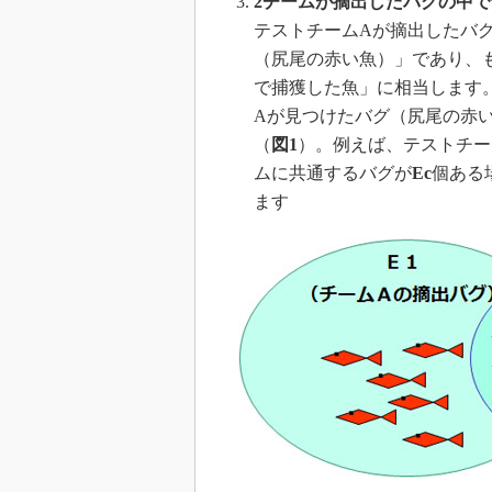
2チームが摘出したバグの中
テストチームAが摘出したバ
（尻尾の赤い魚）」であり、
で捕獲した魚」に相当します
Aが見つけたバグ（尻尾の赤
（
図1
）。例えば、テストチー
ムに共通するバグが
Ec
個ある
ます