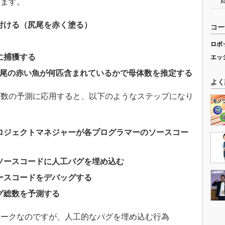
みます。
付ける（尻尾を赤く塗る）
コー
ロボ
に捕獲する
エッ
尻尾の赤い魚が何匹含まれているかで母体数を推定する
よく
数の予測に応用すると、以下のようなステップになり
ロジェクトマネジャーが各プログラマーのソースコー
ソースコードに人工バグを埋め込む
ースコードをデバッグする
グ総数を予測する
ークなのですが、人工的なバグを埋め込む行為