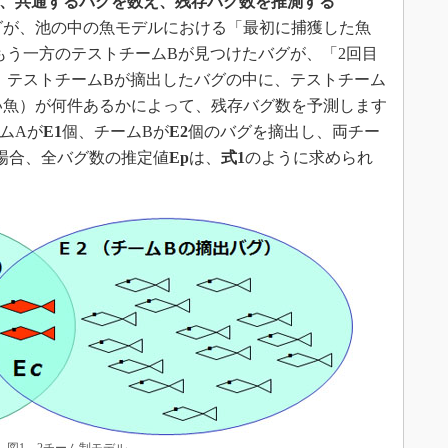
で、共通するバグを数え、残存バグ数を推測する
グが、池の中の魚モデルにおける「最初に捕獲した魚
もう一方のテストチームBが見つけたバグが、「2回目
。テストチームBが摘出したバグの中に、テストチーム
い魚）が何件あるかによって、残存バグ数を予測します
ムAが
E1
個、チームBが
E2
個のバグを摘出し、両チー
場合、全バグ数の推定値
Ep
は、
式1
のように求められ