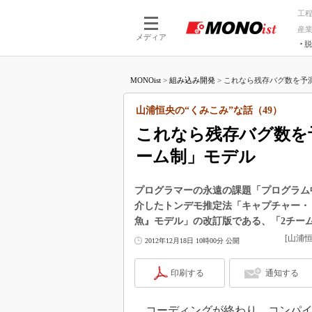
工
産
メディア
脱
つながる技術
AI×技術
MONOist
>
組み込み開発
>
これなら残存バグ数を予測
つながる工場
AI×設備
つながるサービ
Physical
山浦恒央の“くみこみ”な話（49）
これなら残存バグ数を
ーム制」モデル
プログラマーの永遠の課題「プログラム
介したトンデモ推定法「キャプチャー・
魚』モデル」の改訂版である、「2チー
[山浦
2012年12月18日 10時00分 公開
印刷する
通知する
コーディングが終わり、コンパイ