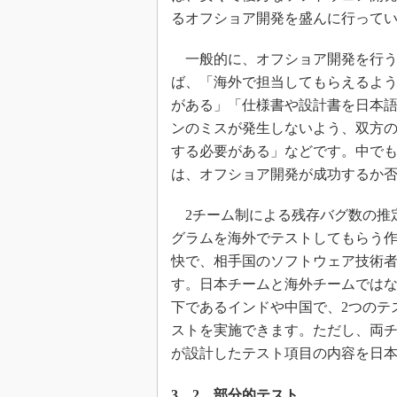
るオフショア開発を盛んに行って
一般的に、オフショア開発を行う
ば、「海外で担当してもらえるよ
がある」「仕様書や設計書を日本
ンのミスが発生しないよう、双方
する必要がある」などです。中で
は、オフショア開発が成功するか
2チーム制による残存バグ数の推
グラムを海外でテストしてもらう
快で、相手国のソフトウェア技術
す。日本チームと海外チームでは
下であるインドや中国で、2つのテ
ストを実施できます。ただし、両
が設計したテスト項目の内容を日
3．2．部分的テスト