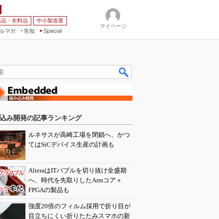
薬品・衣料品
中小製造業
マイページ
ルマガ
告知
Special
込み開発の記事ランキング
ルネサスが高崎工場を閉鎖へ、かつ
てはSiCデバイス生産の計画も
AlteraはITバブルを切り抜け全盛期
へ、時代を先取りしたArmコア＋
FPGAの製品も
強度20倍のフィルム採用で折り目が
目立ちにくい折りたたみスマホの新