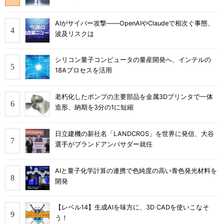
AIがサイバー攻撃――OpenAIやClaudeで相次ぐ事態、
波及リスクは
シリコン量子コンピュータの量産開発へ、インテルの
18Aプロセスを活用
老朽化したポンプの主要部品を金属3Dプリンタで一体
造形、納期を3分の1に短縮
日立建機の新社名「LANDCROS」を世界に発信、大谷
選手がブランドアンバサダー就任
AIと量子化学計算の連携で色純度の高い青色発光材料を
開発
【レベル14】生成AIを味方に、3D CADを使いこなそ
う！