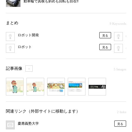
動車輪で真横も斜めも回転も自在!!
まとめ
9 Keywords
ロボット開発
パ
見る
ロボット
慶
見る
記事画像
＋
5 Images
1
2
3
4
5
関連リンク（外部サイトに移動します）
2 links
慶應義塾大学
見る