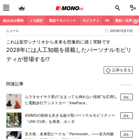
組み込み開発
メカ設計
製造マネジメント
モビリティ
FA
素材／化学
ニュース
2012年12月11日
これは架空シナリオから未来を想像的に描く実験です
2028年には人工知能を搭載したパーソナルモビリ
ティが登場する!?
記事を見る
関連記事
3 Articles
ムラタセイサク君の“止まっても倒れない技術”を応用し
読む
た電動歩行アシストカー「KeePace」
ASIMOの技術も生きる超小型パーソナルモビリティー
読む
「UNI-CUB」を発表、ホンダ
京大発、未来型ビークル「Permoveh」――全方向駆
読む