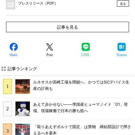
プレスリリース［PDF］
見る
記事を見る
Share
Post
LINE
Hatena
記事ランキング
ルネサスが高崎工場を閉鎖へ、かつてはSiCデバイス生
産の計画も
あえて歩かせない――準国産ヒューマノイド「D1」登
場、現場稼働で日本の勝ち筋へ
「取りあえずボルトで固定」は禁物 締結部設計で押さ
えるべき基本