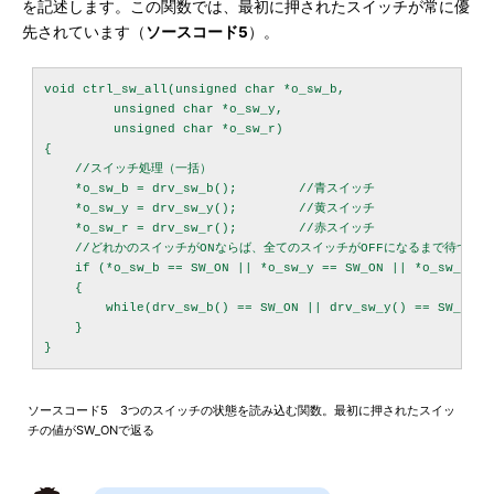
を記述します。この関数では、最初に押されたスイッチが常に優
先されています（
ソースコード5
）。
void ctrl_sw_all(unsigned char *o_sw_b,

         unsigned char *o_sw_y,

         unsigned char *o_sw_r)

{

    //スイッチ処理（一括）

    *o_sw_b = drv_sw_b();        //青スイッチ

    *o_sw_y = drv_sw_y();        //黄スイッチ

    *o_sw_r = drv_sw_r();        //赤スイッチ

    //どれかのスイッチがONならば、全てのスイッチがOFFになるまで待つ

    if (*o_sw_b == SW_ON || *o_sw_y == SW_ON || *o_sw_r == 
    {

        while(drv_sw_b() == SW_ON || drv_sw_y() == SW_ON |
    }

ソースコード5 3つのスイッチの状態を読み込む関数。最初に押されたスイッ
チの値がSW_ONで返る