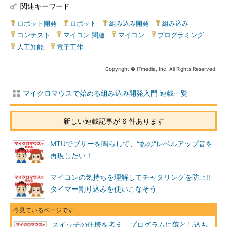
関連キーワード
ロボット開発
|
ロボット
|
組み込み開発
|
組み込み
|
コンテスト
|
マイコン 関連
|
マイコン
|
プログラミング
|
人工知能
|
電子工作
Copyright © ITmedia, Inc. All Rights Reserved.
マイクロマウスで始める組み込み開発入門 連載一覧
新しい連載記事が 6 件あります
MTUでブザーを鳴らして、“あの”レベルアップ音を
再現したい！
マイコンの気持ちを理解してチャタリングを防止!!
タイマー割り込みを使いこなそう
スイッチの仕様を考え、プログラムに落とし込も