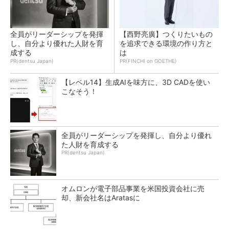
全員がリーダーシップを発揮
【西野亮廣】つくりたいもの
し、自分より優れた人財を育
を追求できる環境の作り方と
成する
は
PR(dentsu Japan)
PR(FINCHI on GOETHE)
【レベル14】生成AIを味方に、3D CADを使い
こなそう！
全員がリーダーシップを発揮し、自分より優れ
た人財を育成する
PR(dentsu Japan)
オムロンが電子部品事業を米国投資会社に売
却、新会社名はAratasに