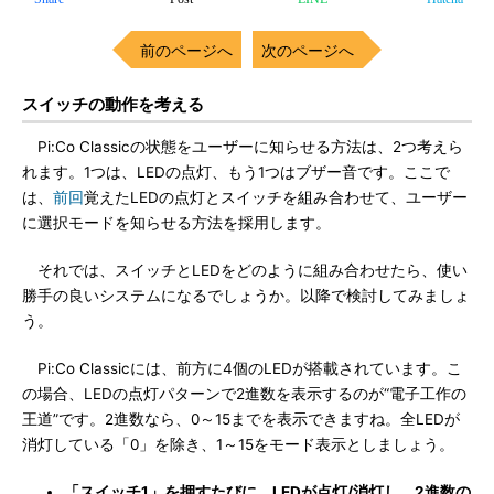
前のページへ
次のページへ
スイッチの動作を考える
Pi:Co Classicの状態をユーザーに知らせる方法は、2つ考えら
れます。1つは、LEDの点灯、もう1つはブザー音です。ここで
は、
前回
覚えたLEDの点灯とスイッチを組み合わせて、ユーザー
に選択モードを知らせる方法を採用します。
それでは、スイッチとLEDをどのように組み合わせたら、使い
勝手の良いシステムになるでしょうか。以降で検討してみましょ
う。
Pi:Co Classicには、前方に4個のLEDが搭載されています。こ
の場合、LEDの点灯パターンで2進数を表示するのが“電子工作の
王道”です。2進数なら、0～15までを表示できますね。全LEDが
消灯している「0」を除き、1～15をモード表示としましょう。
「スイッチ1」を押すたびに、LEDが点灯/消灯し、2進数の