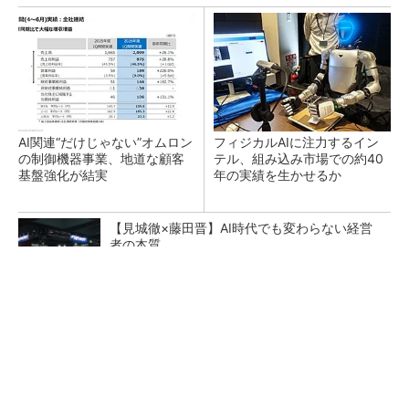
AI関連“だけじゃない”オムロン
フィジカルAIに注力するイン
の制御機器事業、地道な顧客
テル、組み込み市場での約40
基盤強化が結実
年の実績を生かせるか
【見城徹×藤田晋】AI時代でも変わらない経営
者の本質
PR(FINCHI on GOETHE)
現場の作業効率やミスを改善 XRグラス「MiR
ZA」が可能にするピッキングDXの...