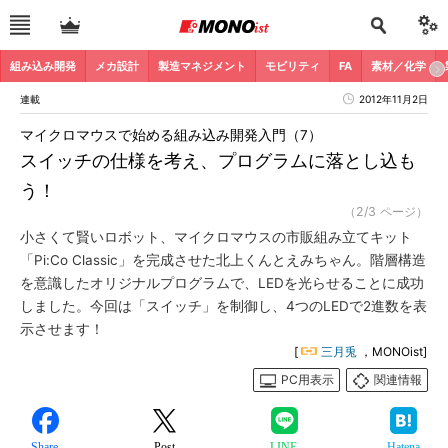
組み込み開発
メカ設計
製造マネジメント
モビリティ
FA
素材／化学
連載
2012年11月2日
マイクロマウスで始める組み込み開発入門（7）
スイッチの仕様を考え、プログラムに落とし込も
う！
（2/3 ページ）
小さくて賢いロボット、マイクロマウスの市販組み立てキット
「Pi:Co Classic」を完成させた北上くんとえみちゃん。階層構造
を意識したオリジナルプログラムで、LEDを光らせることに成功
しました。今回は「スイッチ」を制御し、4つのLEDで2進数を表
示させます！
[
三月兎
，MONOist]
PC用表示
関連情報
Share
Post
LINE
Hatena