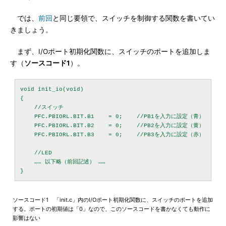
では、
前回
と同じ要領で、スイッチを制御する関数を書いてい
きましょう。
まず、I/Oポート初期化関数に、スイッチのポートを追加しま
す（
ソースコード1
）。
void init_io(void)

{

    //スイッチ

    PFC.PBIORL.BIT.B1    = 0;    //PB1を入力に設定（青）

    PFC.PBIORL.BIT.B2    = 0;    //PB2を入力に設定（黄）

    PFC.PBIORL.BIT.B3    = 0;    //PB3を入力に設定（赤）

    //LED

    …… 以下略（前回記述） ……

ソースコード1 「init.c」内のI/Oポート初期化関数に、スイッチのポートを追加
する。ポートの初期値は「0」なので、このソースコードを書かなくても動作に
影響はない