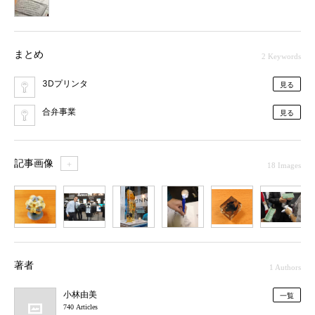
まとめ
2 Keywords
3Dプリンタ
見る
合弁事業
見る
記事画像
＋
18 Images
1
2
3
4
5
6
7
著者
1 Authors
小林由美
一覧
740 Articles