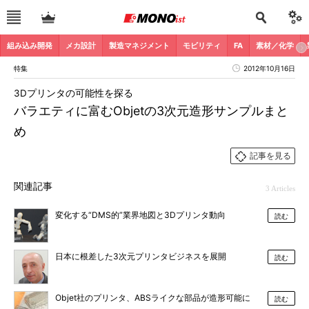
組み込み開発
メカ設計
製造マネジメント
モビリティ
FA
素材／化学
特集
2012年10月16日
3Dプリンタの可能性を探る
バラエティに富むObjetの3次元造形サンプルまと
め
記事を見る
関連記事
3 Articles
変化する“DMS的”業界地図と3Dプリンタ動向
読む
日本に根差した3次元プリンタビジネスを展開
読む
Objet社のプリンタ、ABSライクな部品が造形可能に
読む