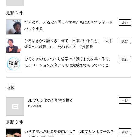
最新 3 件
ひろゆき、ぶるぶる震える学生たちにガチでフィード
読む
バックする
ひろゆきかく語りき 何で「日本にいること」「大手
読む
企業への就職」にこだわるの？ #技育祭
ひろゆきのモノづくり哲学は「動くものを早く作り、
読む
モチベーションが高いうちに完成までもっていくこ
と」 #技育祭 #ひろゆき
連載
3Dプリンタの可能性を探る
一覧
34 Articles
最新 3 件
万博で展示される培養肉とは？ 3Dプリンタで牛ステ
読む