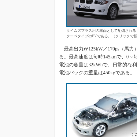
タイムズプラス用の車両として配備される「B
クーペタイプのEVである。（クリックで拡
最高出力が125kW／170ps（馬
る。最高速度は毎時145kmで、0～
電池の容量は32kWhで、日常的な
電池パックの重量は450kgである。