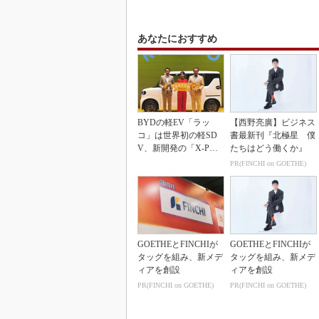
あなたにおすすめ
BYDの軽EV「ラッ
【西野亮廣】ビジネス
コ」は世界初の軽SD
書最新刊『北極星 僕
V、新開発の「X-PAC
たちはどう働くか』
K」に電動システ...
PR(FINCHI on GOETHE)
GOETHEとFINCHIが
GOETHEとFINCHIが
タッグを組み、新メデ
タッグを組み、新メデ
ィアを創設
ィアを創設
PR(FINCHI on GOETHE)
PR(FINCHI on GOETHE)