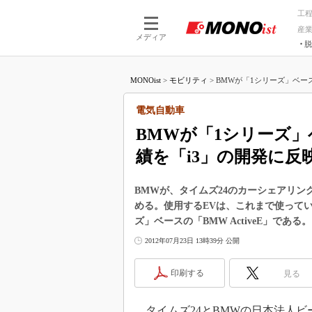
工
産
メディア
脱
つながる技術
AI×技術
MONOist
>
モビリティ
>
BMWが「1シリーズ」ベース
つながる工場
AI×設備
つながるサービ
Physical
電気自動車
BMWが「1シリーズ
績を「i3」の開発に反
BMWが、タイムズ24のカーシェアリン
める。使用するEVは、これまで使っていた
ズ」ベースの「BMW ActiveE」である。
2012年07月23日 13時39分 公開
印刷する
見る
タイムズ24とBMWの日本法人ビー