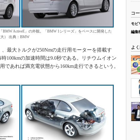
コー
モビ
MW ActiveE」の外観。「BMW 1シリーズ」をベースに開発した
編集
大） 出典：BMW
よく
力）、最大トルクが250Nmの走行用モーターを搭載す
毎時100kmの加速時間は9.0秒である。リチウムイオン
利用であれば満充電状態から160km走行できるという。