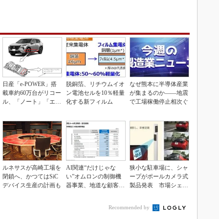
日産「e-POWER」搭
脱銅箔、リチウムイオ
なぜ熊本に半導体産業
載車約60万台がリコー
ン電池セルを10％軽量
が集まるのか――地震
ル、「ノート」「エク
化する新フィルム
で工場稼働停止相次ぐ
ストレイル」な...
ルネサスが高崎工場を
AI関連“だけじゃな
狭小な駐車場に、シャ
閉鎖へ、かつてはSiC
い”オムロンの制御機
ープがポールカメラ式
デバイス生産の計画も
器事業、地道な顧客基
製品発表 市場シェア
盤強化が結実
10％目指す
Recommended by