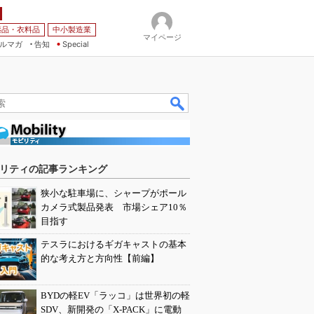
薬品・衣料品
中小製造業
マイページ
ルマガ
告知
Special
リティの記事ランキング
狭小な駐車場に、シャープがポール
カメラ式製品発表 市場シェア10％
目指す
テスラにおけるギガキャストの基本
的な考え方と方向性【前編】
BYDの軽EV「ラッコ」は世界初の軽
SDV、新開発の「X-PACK」に電動