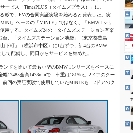
3Dプリンタ
産業オープンネット展
ービス「TimesPLUS（タイムズプラス）」に、
デジタルツインとCAE
する形で、EVの合同実証実験を始めると発表した。実
S＆OP
NI」ベースの「MINI E」ではなく、「BMW 1シリ
インダストリー4.0
E」を使用する。タイムズ24の「タイムズステーション有楽
2台、「タイムズステーション池袋」（東京都豊島
イノベーション
山下町」（横浜市中区）に1台ずつ、計4台のBMW
製造業ビッグデータ
車両として配備し、同日からサービスを始めた。
メイドインジャパン
植物工場
NIブランドを除いて最も小型のBMW 1シリーズをベースに
1748×全高1438mmで、車重は1815kg。2ドアのクー
知財マネジメント
前回の実証実験で使用していたMINI Eも、2ドアのク
海外生産
。
グローバル設計・開発
制御セキュリティ
新型コロナへの対応