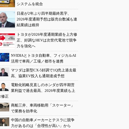
システムを統合
日産が2年ぶり四半期最終黒字、
2026年度通期予想は販売台数減も連
結業績は維持
トヨタが2026年度通期業績を上方修
正、好調なHEVは次世代電池で競争
力を強化へ
NVIDIAとトヨタ自動車、フィジカルAI
活用で車両／工場／都市を連携
マツダは新型CX-5好調で1Q売上過去最
高、協業EV投入も通期達成予想
電動化戦略見直しのホンダが四半期営
業利益で過去最高、2026年度業績も上
方修正
商船三井、車両移動用「スケーター」
で業務を効率化
中国の自動車メーカーとテスラに競争
力があるのは「合理性が高い」から