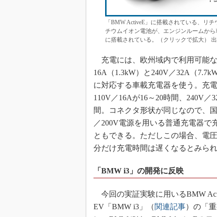
「BMW ActiveE」に搭載されている
チウムイオン電池が、エンジンルームから
に搭載されている。（クリックで拡大） 出
充電には、欧州域内で利用可能な1
16A（1.3kW）と240V／32A（7.
に対応する車載充電器を使う。充
110V／16Aが16～20時間、240V／
間。コネクタ形状が同じなので、国内
／200V電源を用いる普通充電器で
ともできる。ただしこの場合、電
分だけ充電時間は遅くなるとみら
「BMW i3」の開発に反映
今回の実証実験に用いるBMW Act
EV「BMW i3」（
関連記事
）の「重