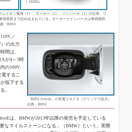
、リチウムイオン電池（1）、モーター（2）、インバータ（3）の位置。リ
車両底部まで詰め込まれている。モーターとインバータは車両後部
典：BMW
10V／
7kW）の出力
電時間は、
32Aが4～5時
の100V
充電するこ
圧が低下する
れる。
「BMW ActiveE」の充電コネクタ（クリックで拡大）
出典：BMW
iveEは、BMWが2013年以降の発売を予定している
要なマイルストーンになる」（BMW）という。実際