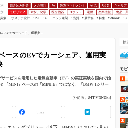
程別：
組み込み開発
メカ設計
製造マネジメント
物流
R＆D
キャリア
FA
業別：
モビリティ
素材／化学
医療機器
ロボット
電機
産業機械
食品・
炭素
サステナ設計
エッジ逆襲
品質
展示会
特集
メ
IoT
AI
ebook
伝承
組み込み開発
CEATEC
読者調査まとめ
編集後記
のEVでカーシェア、運用実...
JIMTOF
保全
メカ設計
つながるクルマ
組込み/エッジ コンピューティング
ス
 AI
製造マネジメント
5G
展＆IoT/5Gソリューション展
VR／AR
FA
」ベースのEVでカーシェア、運用実
IIFES
モビリティ
フィールドサービス
映
国際ロボット展
素材／化学
FPGA
モビ
ジャパンモビリティショー
組み込み画像技術
グサービスを活用した電気自動車（EV）の実証実験を国内で始
TECHNO-FRONTIER
「MINI」ベースの「MINI E」ではなく、「BMW 1シリー
組み込みモデリング
人テク展
Windows Embedded
[朴尚洙，
＠IT MONOist
]
スマート工場EXPO
車載ソフト開発
EdgeTech+
Share
ISO26262
日本ものづくりワールド
無償設計ツール
AUTOMOTIVE WORLD
・エム・ダブリュー（以下、BMW）は2012年7月20