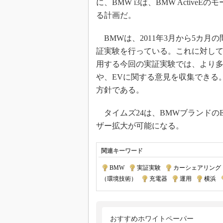
に、BMW i3は、BMW Acti
る計画だ。
BMWは、2011年3月から5カ月の
証実験を行っている。これに対して
用する今回の実証実験では、より多
や、EVに関する意見を収集できる。
方針である。
タイムズ24は、BMWブランドの
ザー拡大が可能になる。
関連キーワード
BMW
|
実証実験
|
カーシェアリング
（環境技術）
|
充電器
|
運用
|
横浜
|
おすすめホワイトペーパー