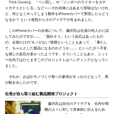
Trick Coverは、「ペン回し」や「ジッポーのライターをカチ
ャカチャといじる」など――それ自体にはあまり意味はないけれ
ど、何となくやってしまう動作をiPhoneカバーで実現したらどう
なるか？ という発想からそのアイデアが生まれました。
このiPhoneカバーの企画について、藤沢氏は社員の何人かに話
してみたのですが……。「面白そう」という反応はあったもの
の、企画だけの“モノがない”状態ということもあって、「果たし
て、ちゃんとした製品になるのかどうか……」といった少々不安
な感じの反応が多かったようです。そういうこともあり、ニット
ー社内ではひとまずこのプロジェクトはペンディングとなってい
ました。
それが、おばかモノづくり祭への参加がきっかけとなって、再
び動き出したのです。
社長が自ら取り組む製品開発プロジェクト
藤沢氏は自分のアイデアを、社内や周
囲の人々に対して具体的に伝えるため