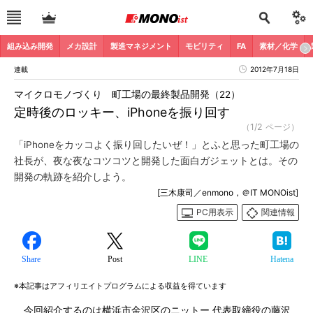
組み込み開発
メカ設計
製造マネジメント
モビリティ
FA
素材／化学
連載
2012年7月18日
マイクロモノづくり 町工場の最終製品開発（22）
定時後のロッキー、iPhoneを振り回す
（1/2 ページ）
「iPhoneをカッコよく振り回したいぜ！」とふと思った町工場の
社長が、夜な夜なコツコツと開発した面白ガジェットとは。その
開発の軌跡を紹介しよう。
[三木康司／enmono，＠IT MONOist]
PC用表示
関連情報
Share
Post
LINE
Hatena
※本記事はアフィリエイトプログラムによる収益を得ています
今回紹介するのは横浜市金沢区のニットー 代表取締役の藤沢