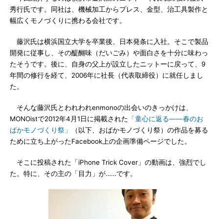
秀行氏です。同社は、機械加工からプレス、金型、治工具製作と
幅広くモノづくりに携わる会社です。
藤沢氏は横浜国立大学を卒業後、日本発条に入社。そこで製品
開発に従事し、その醍醐味（だいごみ）や面白さを十分に味わっ
たそうです。後に、自身の父上が設立したニットーに戻って、9
年間の修行を経て、2006年に社長（代表取締役）に就任しまし
た。
そんな藤沢氏とわれわれenmonoの出会いのきっかけは、
MONOistで2012年4月1日に掲載された
「童心に返る――春のお
ばかモノづくり祭」
（以下、おばかモノづくり祭）の作品を募る
ために立ち上がったFacebook上の企画準備ページでした。
そこに投稿された「iPhone Trick Cover」の動画は、強烈でし
た。特に、その主の「目力」が……です。