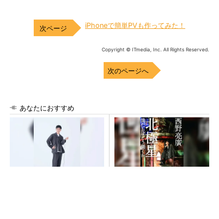
iPhoneで簡単PVも作ってみた！
Copyright © ITmedia, Inc. All Rights Reserved.
次のページへ
あなたにおすすめ
【西野亮廣】つくりたいもの
【西野亮廣】ビジネス書最新
を追求できる環境の作り方と
刊『北極星 僕たちはどう働
は
くか』
PR(FINCHI on GOETHE)
PR(FINCHI on GOETHE)