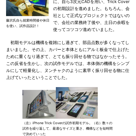
に、自ら3次元CADを用い、Trick Cover
の初期設計を進めました。もちろん、会
社として正式なプロジェクトではないの
藤沢氏自ら就業時間後や休日
で、会社の業務終了後や、土日の余暇を
を使い、試作品設計！
使ってコツコツ進めていました。
初期モデルは機構を複雑にし過ぎて、部品点数が多くなってし
まいました。その上、カバーと本体ともにアルミ板金で仕上げた
ために重くなり過ぎて、とても振り回せる物ではなかったそう。
この反省を生かし、次の試作モデルでは、本体側の機構をシンプ
ルにして軽量化し、ヌンチャクのように素早く振り回せる物に仕
上げていったということでした。
（左）iPhone Trick Coverの試作初期モデル。（右）数々の
試作を繰り返して、最適なサイズと重さ、機構などを短時間
で決めていった