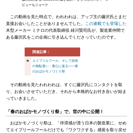
ビューもジョーク
この動画を見た時点で、われわれは、アップ主の藤沢氏とまだ
直接お会いしたことがありませんでした。
この連載でも登場した
木型メーカー ミナロの代表取締役 緑川賢司氏が、製造業仲間で
ある藤沢氏をこの企画に引き込んでくださっていたのです。
関連記事：
⇒
エイプリルフール、そして技術
の無駄遣い：童心に返る――春
のおばかモノづくり祭
その動画を見たわれわれは、すぐに藤沢氏にコンタクトを取
り、お会いさせていただき、それから本格的なお付き合いが始ま
っていきました。
「春のおばかモノづくり祭」で、世の中に公開！
おばかモノづくり祭は、「停滞感が漂う日本の製造業に、せめ
てエイプリールフールだけでも『ワクワクする』感覚を取り戻せ