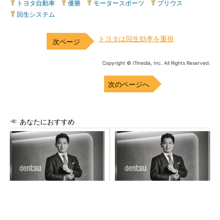
トヨタ自動車
|
優勝
|
モータースポーツ
|
プリウス
|
回生システム
トヨタは回生効率を重視
Copyright © ITmedia, Inc. All Rights Reserved.
次のページへ
あなたにおすすめ
全員がリーダーシップを発揮
チームが本音で意見を交わし
し、自分より優れた人財を育
合い、多様な人財が挑戦でき
成する
る組織へ