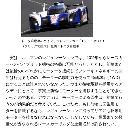
トヨタ自動車のハイブリッドレースカー「TS030 HYBRID」
（クリックで拡大） 提供：トヨタ自動車
実は、ル・マンのレギュレーションでは、2011年からレースカ
ーへのハイブリッド機構の搭載は可能だった。ただし、前輪また
は後輪のいずれかにモーターを接続してブレーキエネルギーの回
生は行えるものの、モーターの駆動力を使って4輪駆動（4WD）
にすることは許されていなかった。つまり後輪駆動を採用するア
ウディにとって、事実上前輪にモーターを搭載することができな
かったのである。アウディは、モーターによる回生は、前輪で行
うのが効果的だと考えていた。このため、もし前輪に回生用モー
ターを搭載するなら、レギュレーションに沿ってリアにも駆動用
モーターを積まなければならない。しかしながら、極限までの軽
量化が要求されるレースカーでムダな重量増加は許されない。