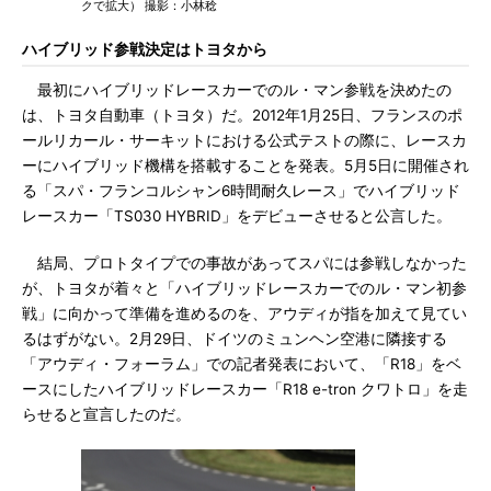
クで拡大） 撮影：小林稔
ハイブリッド参戦決定はトヨタから
最初にハイブリッドレースカーでのル・マン参戦を決めたの
は、トヨタ自動車（トヨタ）だ。2012年1月25日、フランスのポ
ールリカール・サーキットにおける公式テストの際に、レースカ
ーにハイブリッド機構を搭載することを発表。5月5日に開催され
る「スパ・フランコルシャン6時間耐久レース」でハイブリッド
レースカー「TS030 HYBRID」をデビューさせると公言した。
結局、プロトタイプでの事故があってスパには参戦しなかった
が、トヨタが着々と「ハイブリッドレースカーでのル・マン初参
戦」に向かって準備を進めるのを、アウディが指を加えて見てい
るはずがない。2月29日、ドイツのミュンヘン空港に隣接する
「アウディ・フォーラム」での記者発表において、「R18」をベ
ースにしたハイブリッドレースカー「R18 e-tron クワトロ」を走
らせると宣言したのだ。