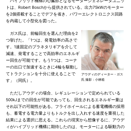
ハイブリッド機構の心臓部となるモータージェネレータユニッ
トは、Robert Boschから提供されている。出力75kWのモーター
を2個搭載することでデフを省き、パワーエレクトロニクス回路
を内蔵して小型化を図った。
ガス氏は、前輪回生を選んだ理由を2
つ挙げた。「1つは、発電効率の高さで
す。1速固定のプラネタリギアを介して
減速、発電することで高効率のエネルギ
ー回生が可能です。もう1つは、コーナ
ーの出口で加速するときに4輪を駆動し
てトラクションを十分に使えることで
アウディのディーター・ガス
氏 撮影：小林稔
す」（同氏）。
ただしアウディの場合、レギュレーションで定められている
500kJまでの回生が可能であっても、回生されるエネルギー量は
それ以下の可能性がある。フライホイールによる蓄電機構の採用
も、蓄電する電力量よりもトルクを出し入れする速度を重視した
結果による選択に思える。これらの現実から想像するに、アウデ
ィがハイブリッド機構に期待したのは、モーターによる駆動力の