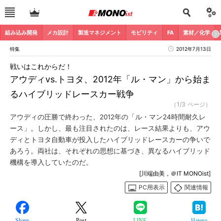
組み込み開発
メカ設計
製造マネジメント
モビリティ
FA
素材／化学
特集
2012年7月13日
戦いはこれからだ！
アウディvs.トヨタ、2012年「ル・マン」から始ま
るハイブリッドレースカー戦争
（1/3 ページ）
アウディの圧勝で終わった、2012年の「ル・マン24時間耐久レ
ース」。しかし、最も注目されたのは、レース結果よりも、アウ
ディとトヨタ自動車が投入したハイブリッドレースカーの争いで
あろう。両社は、それぞれの思想に基づき、異なるハイブリッド
機構を導入していたのだ。
[川端由美，＠IT MONOist]
PC用表示
関連情報
Share
Post
LINE
Hatena