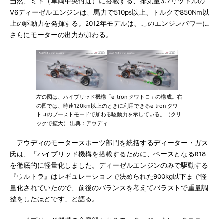
当然、ミド（車両中央付近）に搭載する、排気量3.7リットルの
V6ディーゼルエンジンは、馬力で510ps以上、トルクで850Nm以
上の駆動力を発揮する。2012年モデルは、このエンジンパワーに
さらにモーターの出力が加わる。
左の図は、ハイブリッド機構「e-tron クワトロ」の構成。右
の図では、時速120km以上のときに利用できるe-tron クワ
トロのブーストモードで加わる駆動力を示している。（クリ
ックで拡大） 出典：アウディ
アウディのモータースポーツ部門を統括するディーター・ガス
氏は、「ハイブリッド機構を搭載するために、ベースとなるR18
を徹底的に軽量化しました。ディーゼルエンジンのみで駆動する
『ウルトラ』はレギュレーションで決められた900kg以下まで軽
量化されていたので、前後のバランスを考えてバラストで重量調
整をしたほどです」と語る。