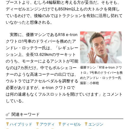
ブーストより、むしろ4輪駆動と考える方が妥当だ。そもそも、
ディーゼルエンジンだけでも850Nm以上もの大トルクを発揮し
ているわけで、後輪のみではトラクションを有効に活用し切れて
いなかったと想像される。
実際に、優勝マシンであるR18 e-tron
クワトロ1号車のドライバーを務めたア
ンドレ・ロッテラー氏は、「レギュレー
ション上、全長13.629kmのサーキット
のうち、モーターによるアシストが可能
なのは7カ所だけ。中でもポルシェコー
優勝マシン「R18 e-tron クワ
トロ」1号車のドライバーを務
ナーのような高速コーナーの出口では、
めたアンドレ・ロッテラー氏
ウルトラではアクセルペダルを調整する
撮影：小林稔
必要がありますが、e-tron クワトロで
は何の遠慮もなくフルスロットルを開けていけます」とコメント
している。
関連キーワード
ハイブリッド
|
アウディ
|
ディーゼル
|
エンジン
|