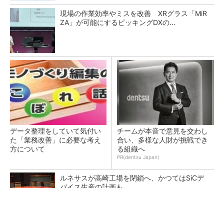
現場の作業効率やミスを改善 XRグラス「MiR
ZA」が可能にするピッキングDXの...
データ整理をしていて気付い
チームが本音で意見を交わし
た「業務改善」に必要な考え
合い、多様な人財が挑戦でき
方について
る組織へ
PR(dentsu Japan)
ルネサスが高崎工場を閉鎖へ、かつてはSiCデ
バイス生産の計画も