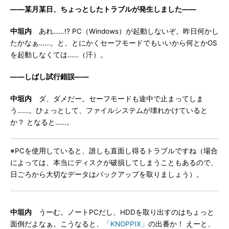
――某月某日、ちょっとしたトラブルが発生しました――
中垣内
あれ……!? PC（Windows）が起動しないぞ。昨日何かし
たかなぁ……。と、とにかくセーフモードでもいいから何とかOS
を起動しなくては……（汗）。
――しばし試行錯誤――
中垣内
ダ、ダメだー。セーフモードも途中で止まってしま
う……。ひょっとして、ファイルシステムが壊れかけていると
か？ となると……。
※PCを使用していると、誰しも直面し得るトラブルですね（場合
によっては、本当にディスクが破損してしまうこともあるので、
日ごろから大切なデータはバックアップを取りましょう）。
中垣内
うーむ。ノートPCだし、HDDを取り出すのはちょっと
面倒だよなぁ。こうなると、
「KNOPPIX」
の出番か！ えーと、