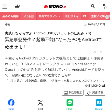
組み込み開発
メカ設計
製造マネジメント
モビリティ
FA
素材／化学
連載
2012年6月27日
実践しながら学ぶ Android USBガジェットの仕組み（6）
緊急事態発生!? 起動不能になったPCをAndroidで
救出せよ！
（1/2 ページ）
今回からAndroid USBガジェットの機能として比較的よく使用さ
れている「USBマスストレージクラス（USB Mass Storage
Class）」の仕組みを詳しく解説していく。Androidボードを使っ
て、起動不能になったPCを救出できるか!?
[中垣内勇祐、村上雅彦、森崇、中谷洋一（永和システムマネジメント），
＠IT MONOist]
PC用表示
関連情報
Share
Post
LINE
Hatena