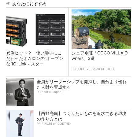
あなたにおすすめ
異例ヒット？ 使い勝手にこ
シェア別荘「COCO VILLA O
だわったオムロンの“オープン
wners」3選
な”IO-Linkマスター
PR(COCO VILLA on GOETHE)
全員がリーダーシップを発揮し、自分より優れ
た人財を育成する
PR(dentsu Japan)
【西野亮廣】つくりたいものを追求できる環境
の作り方とは
PR(FINCHI on GOETHE)