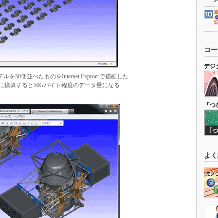
コー
デジ
50個並べたものをInternet Exproerで描画した
面に換算すると50Gバイト程度のデータ量になる
「つ
よく