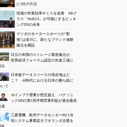
た3社の方法
現場の作業効率やミスを改善 XRグ
ラス「MiRZA」が可能にするピッキ
ングDXの未来
マツダのモータースポーツの“聖
地”は深川に、新たなブランド体験
拠点を開設
日立の米国のストレージ製造拠点が、
世界経済フォーラム認定の先進工場に
選出
日本版データスペースの現在地はど
こ？ AI時代における日本の勝ち筋に
ついて
AIインフラ需要が想定超え パナソニ
ックHDの第1四半期営業利益が過去最高
達成
三菱電機、欧州データセンター向け冷
却システム事業拡大でオランダ企業を
買収