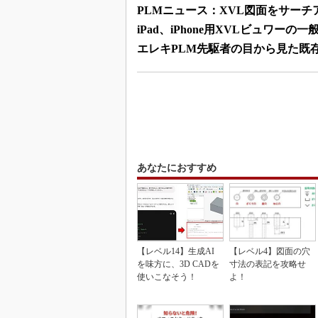
PLMニュース：XVL図面をサー
iPad、iPhone用XVLビュワー
エレキPLM先駆者の目から見た既存
あなたにおすすめ
【レベル14】生成AI
【レベル4】図面の穴
を味方に、3D CADを
寸法の表記を攻略せ
使いこなそう！
よ！