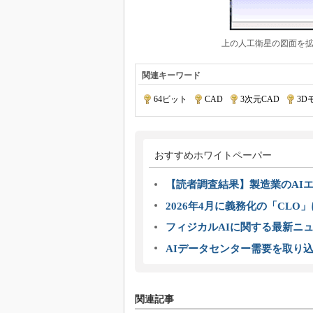
上の人工衛星の図面を拡
関連キーワード
64ビット
|
CAD
|
3次元CAD
|
3D
おすすめホワイトペーパー
【読者調査結果】製造業のAI
2026年4月に義務化の「CL
フィジカルAIに関する最新ニュー
AIデータセンター需要を取り
関連記事