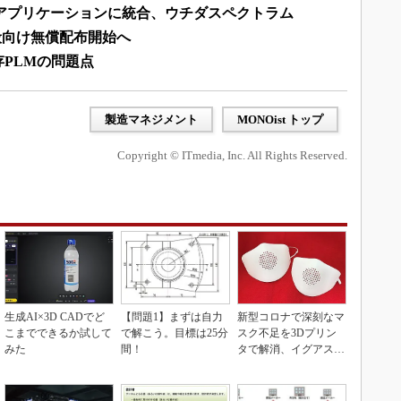
チアプリケーションに統合、ウチダスペクトラム
の一般向け無償配布開始へ
PLMの問題点
製造マネジメント
MONOist トップ
Copyright © ITmedia, Inc. All Rights Reserved.
生成AI×3D CADでど
【問題1】まずは自力
新型コロナで深刻なマ
こまでできるか試して
で解こう。目標は25分
スク不足を3Dプリン
みた
間！
タで解消、イグアスが
3Dマスクを開発