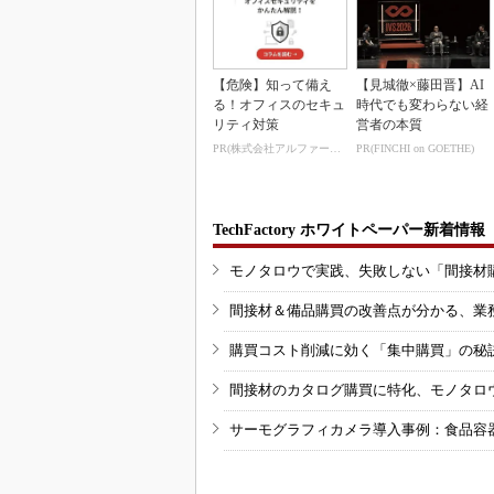
【危険】知って備え
【見城徹×藤田晋】AI
る！オフィスのセキュ
時代でも変わらない経
リティ対策
営者の本質
PR(株式会社アルファーテクノ)
PR(FINCHI on GOETHE)
TechFactory ホワイトペーパー新着情報
モノタロウで実践、失敗しない「間接材
間接材＆備品購買の改善点が分かる、業
購買コスト削減に効く「集中購買」の秘
間接材のカタログ購買に特化、モノタロ
サーモグラフィカメラ導入事例：食品容