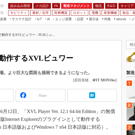
程別：
組み込み開発
メカ設計
製造マネジメント
物流
R＆D
キャリア
FA
業別：
モビリティ
素材／化学
医療機器
ロボット
電機
産業機械
食品・
炭素
サステナ設計
エッジ逆襲
品質
展示会
特集
メ
IoT
AI
ebook
伝承
組み込み開発
CEATEC
読者調査まとめ
編集後記
動作するXVLビュワー：PLMニュ...
JIMTOF
保全
メカ設計
つながるクルマ
組込み/エッジ コンピューティング
ス
 AI
製造マネジメント
5G
展＆IoT/5Gソリューション展
VR／AR
FA
動作するXVLビュワー
IIFES
モビリティ
フィールドサービス
国際ロボット展
素材／化学
FPGA
ブ版が登場。より巨大な図面も描画できるようになった。
製造
ジャパンモビリティショー
[原田美穂，
＠IT MONOist
]
組み込み画像技術
TECHNO-FRONTIER
組み込みモデリング
人テク展
Share
Windows Embedded
スマート工場EXPO
車載ソフト開発
VL Player Ver. 12.1 64-bit Edition」の無償
EdgeTech+
ISO26262
ternet Explorerのプラグインとして動作する
日本ものづくりワールド
4 Edition 日本語版およびWindows 7 x64 日本語版に対応）。
無償設計ツール
AUTOMOTIVE WORLD