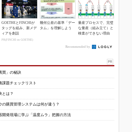
GOETHEとFINCHIが
幾何公差の基準「デー
量産プロセスで、完璧
タッグを組み、新メデ
タム」を理解しよう
な量産（組み立て）と
ィアを創設
検査ができない理由
PR(FINCHI on GOETHE)
Recommended by
PR
購買」の秘訣
務課題チェックリスト
訣とは？
ウの購買管理システムは何が違う？
器開発現場に学ぶ「温度ムラ」把握の方法