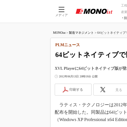
工
産
メディア
脱
つながる技術
AI×技術
MONOist
>
製造マネジメント
>
64ビットネイティブで
つながる工場
AI×設備
つながるサービ
Physical
PLMニュース
64ビットネイティブで
XVL Playerに64ビットネイティ
2012年06月13日 20時19分 公開
印刷する
見る
ラティス・テクノロジーは2012年6月12日、「X
配布を開始した。同製品は64ビット版In
（Windows XP Professional x6