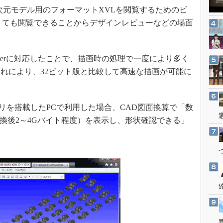
3Dプリンタ
た3次元モデル用のフォーマットXVLを閲覧するためのビ
産業オープンネット展
デジタルツインとCAE
くても閲覧できることからデザインレビューなどの場面
S＆OP
インダストリー4.0
xplorerに対応したことで、描画時の処理で一度により多く
イノベーション
れにより、32ビット版と比較して高速な描画が可能に
製造業ビッグデータ
メイドインジャパン
リを搭載したPCで利用した場合、CAD図面換算で「数
植物工場
変換後2～4Gバイト程度）を表示し、形状確認できる」
知財マネジメント
海外生産
グローバル設計・開発
制御セキュリティ
新型コロナへの対応