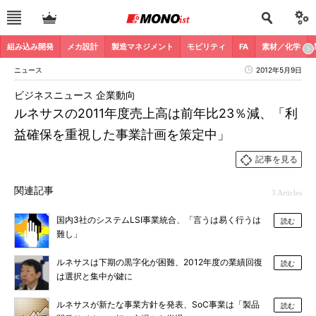
組み込み開発
メカ設計
製造マネジメント
モビリティ
FA
素材／化学
ニュース
2012年5月9日
ビジネスニュース 企業動向
ルネサスの2011年度売上高は前年比23％減、「利
益確保を重視した事業計画を策定中」
記事を見る
関連記事
3 Articles
国内3社のシステムLSI事業統合、「言うは易く行うは
読む
難し」
ルネサスは下期の黒字化が困難、2012年度の業績回復
読む
は選択と集中が鍵に
ルネサスが新たな事業方針を発表、SoC事業は「製品
読む