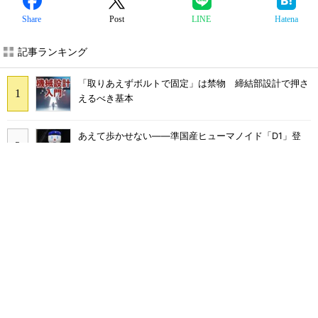
Share
Post
LINE
Hatena
記事ランキング
「取りあえずボルトで固定」は禁物 締結部設計で押さ
えるべき基本
あえて歩かせない――準国産ヒューマノイド「D1」登
場、現場稼働で日本の勝ち筋へ
フィジカルAIに注力するインテル、組み込み市場での約
40年の実績を生かせるか
シリコン量子コンピュータの量産開発へ、インテルの
18Aプロセスを活用
AI関連“だけじゃない”オムロンの制御機器事業、地道な
顧客基盤強化が結実