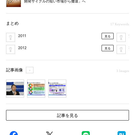
開発サイクルの短い市場から撤退」へ
まとめ
17 Keywords
2011
決
見る
2012
事
見る
記事画像
＋
3 Images
1
2
3
記事を見る