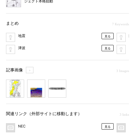
ジェクト本格始動
まとめ
7 Keywords
地震
防
見る
津波
日
見る
記事画像
＋
3 Images
1
2
3
関連リンク（外部サイトに移動します）
3 links
NEC
プ
見る