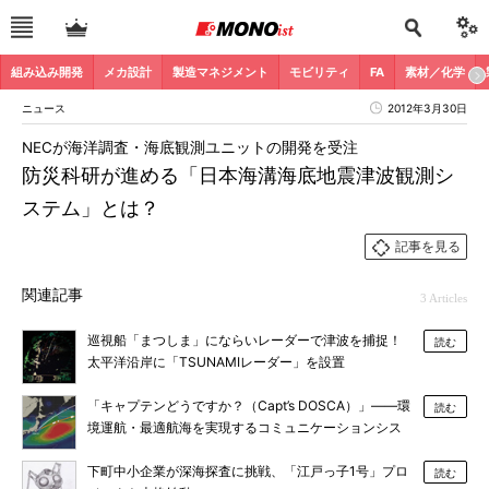
組み込み開発
メカ設計
製造マネジメント
モビリティ
FA
素材／化学
ニュース
2012年3月30日
NECが海洋調査・海底観測ユニットの開発を受注
防災科研が進める「日本海溝海底地震津波観測シ
ステム」とは？
記事を見る
関連記事
3 Articles
巡視船「まつしま」にならいレーダーで津波を捕捉！
読む
太平洋沿岸に「TSUNAMIレーダー」を設置
「キャプテンどうですか？（Capt’s DOSCA）」――環
読む
境運航・最適航海を実現するコミュニケーションシス
テム
下町中小企業が深海探査に挑戦、「江戸っ子1号」プロ
読む