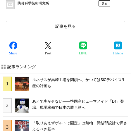
防災科学技術研究所
見る
記事を見る
Share
Post
LINE
Hatena
記事ランキング
ルネサスが高崎工場を閉鎖へ、かつてはSiCデバイス生
産の計画も
あえて歩かせない――準国産ヒューマノイド「D1」登
場、現場稼働で日本の勝ち筋へ
「取りあえずボルトで固定」は禁物 締結部設計で押さ
えるべき基本