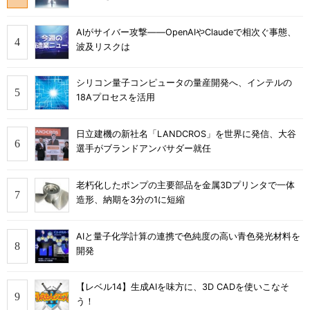
AIがサイバー攻撃――OpenAIやClaudeで相次ぐ事態、
波及リスクは
シリコン量子コンピュータの量産開発へ、インテルの
18Aプロセスを活用
日立建機の新社名「LANDCROS」を世界に発信、大谷
選手がブランドアンバサダー就任
老朽化したポンプの主要部品を金属3Dプリンタで一体
造形、納期を3分の1に短縮
AIと量子化学計算の連携で色純度の高い青色発光材料を
開発
【レベル14】生成AIを味方に、3D CADを使いこなそ
う！