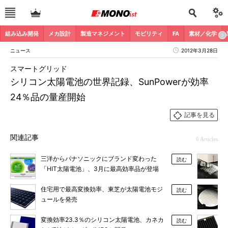
組み込み開発
メカ設計
製造マネジメント
モビリティ
FA
素材／化学
ニュース
2012年3月28日
スマートグリッド
シリコン太陽電池の世界記録、SunPowerが効率
24％品の量産開始
記事を見る
関連記事
6 Articles
三洋からパナソニックにブランド変わった
読む
「HIT太陽電池」、3月に最高効率品が登場
住宅用で最高変換効率、東芝が太陽電池モジ
読む
ュールを発売
変換効率23.3％のシリコン太陽電池、カネカ
読む