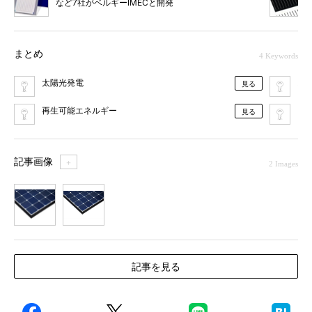
など7社がベルギーIMECと開発
まとめ
4 Keywords
太陽光発電
ス
見る
再生可能エネルギー
電
見る
記事画像
＋
2 Images
1
2
記事を見る