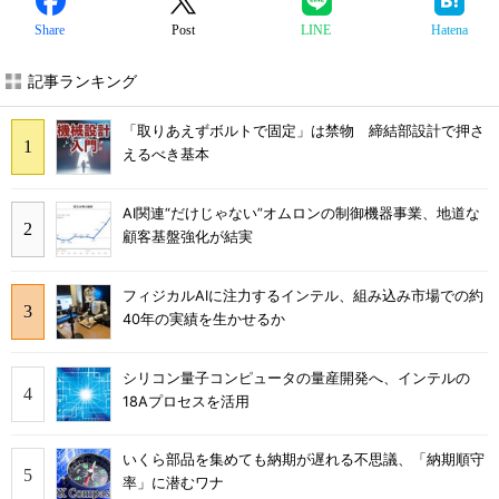
Share
Post
LINE
Hatena
記事ランキング
「取りあえずボルトで固定」は禁物 締結部設計で押さ
えるべき基本
AI関連“だけじゃない”オムロンの制御機器事業、地道な
顧客基盤強化が結実
フィジカルAIに注力するインテル、組み込み市場での約
40年の実績を生かせるか
シリコン量子コンピュータの量産開発へ、インテルの
18Aプロセスを活用
いくら部品を集めても納期が遅れる不思議、「納期順守
率」に潜むワナ