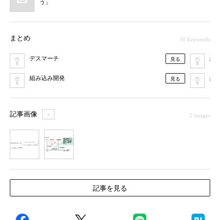
う」
まとめ
10 Keywords
デスマーチ
組
見る
組み込み開発
組
見る
記事画像
＋
2 Images
1
2
記事を見る