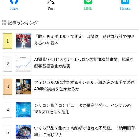
Share
Post
LINE
Hatena
記事ランキング
「取りあえずボルトで固定」は禁物 締結部設計で押さ
えるべき基本
AI関連“だけじゃない”オムロンの制御機器事業、地道な
顧客基盤強化が結実
フィジカルAIに注力するインテル、組み込み市場での約
40年の実績を生かせるか
シリコン量子コンピュータの量産開発へ、インテルの
18Aプロセスを活用
いくら部品を集めても納期が遅れる不思議、「納期順守
率」に潜むワナ