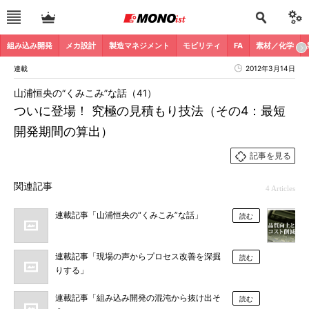
組み込み開発
メカ設計
製造マネジメント
モビリティ
FA
素材／化学
連載
2012年3月14日
山浦恒央の“くみこみ”な話（41）
ついに登場！ 究極の見積もり技法（その4：最短
開発期間の算出）
記事を見る
関連記事
4 Articles
連載記事「山浦恒央の“くみこみ”な話」
読む
連載記事「現場の声からプロセス改善を深掘
読む
りする」
連載記事「組み込み開発の混沌から抜け出そ
読む