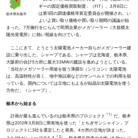
ギーの固定価格買取制度」（FIT）。3月6日に
は第1回の調達価格等算定委員会が開催され、い
栃木県矢板市
よいよ買い取り価格や買い取り期間の議論が始
まった。7月施行をにらんで民間企業がメガソーラー（大規模太
陽光発電所）に熱い視線を向けている。
ここにきて、とうとう太陽電池メーカー自らがメガソーラー建
設に乗り出した。シャープである。シャープは北海道、栃木県、
大阪府の合計5カ所に最大33MWの建設を進めようとしている。
「当社がメガソーラー用途を狙う薄膜Si（シリコン）太陽電池
は、高温特性が良く、地中海以南などのサンベルトでの利用を狙
っている。国内については立地にもよるが結晶Si太陽電池を使う
方向だ」（シャープ）。
栃木から始まる
＊1）
計画が最も進んでいるのは栃木県のプロジェクト
だ。栃木
県は2012年3月8日に県有地を使った「とちぎサンシャイン」プ
ロジェクトに3社を選定したと発表。4カ所の立地が決まった。
＊2）
うち1社がシャープである
。栃木県矢板市の土地（6.8ha）に