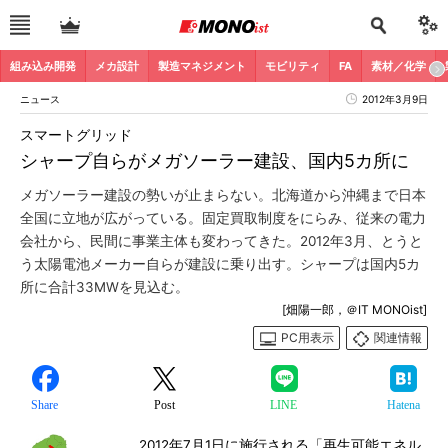
組み込み開発
メカ設計
製造マネジメント
モビリティ
FA
素材／化学
ニュース
2012年3月9日
スマートグリッド
シャープ自らがメガソーラー建設、国内5カ所に
メガソーラー建設の勢いが止まらない。北海道から沖縄まで日本
全国に立地が広がっている。固定買取制度をにらみ、従来の電力
会社から、民間に事業主体も変わってきた。2012年3月、とうと
う太陽電池メーカー自らが建設に乗り出す。シャープは国内5カ
所に合計33MWを見込む。
[畑陽一郎，＠IT MONOist]
PC用表示
関連情報
Share
Post
LINE
Hatena
2012年7月1日に施行される「再生可能エネル