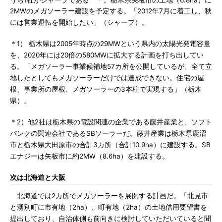
2MWのメガソーラー建設を予定する。「2012年7月に着工し、秋
には営業運転を開始したい」（シャープ）。
＊1） 栃木県は2005年時点の29MWという県内の太陽光発電容量
を、2020年には20倍の580MWに拡大する計画を打ち出してい
る。「メガソーラー事業候補地57カ所を公開しているが、全て立
地したとしてもメガソーラーだけでは達成できない。住宅の屋
根、事業所の屋根、メガソーラーの3本柱で実現する」（栃木
県）。
＊2）他2社は栃木県の電設関連の企業である藤井産業と、ソフト
バンクの関連会社であるSBソーラーだ。藤井産業は栃木県鹿沼
市と栃木県大田原市の合計3カ所（合計10.9ha）に建設する。SB
エナジーは矢板市に約2MW（8.6ha）を建設する。
次は北海道と大阪
北海道では2カ所でメガソーラーを展開する計画だ。「北見市
と湧別町に市有地（2ha）、町有地（2ha）の土地借用要望書を
提出しており、自治体側も前向きに検討していただいていると聞