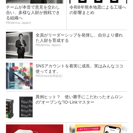
チームが本音で意見を交わし
令和8年熊本地震による工場へ
合い、多様な人財が挑戦でき
の影響まとめ
る組織へ
PR(dentsu Japan)
全員がリーダーシップを発揮し、自分より優れ
た人財を育成する
PR(dentsu Japan)
SNSアカウントを着実に成長。実はみんなココ
使ってます。
PR(Dreaw合同会社)
異例ヒット？ 使い勝手にこだわったオムロン
の“オープンな”IO-Linkマスター