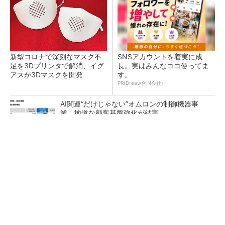
新型コロナで深刻なマスク不
SNSアカウントを着実に成
足を3Dプリンタで解消、イグ
長。実はみんなココ使ってま
アスが3Dマスクを開発
す。
PR(Dreaw合同会社)
AI関連“だけじゃない”オムロンの制御機器事
業、地道な顧客基盤強化が結実
【レベル14】生成AIを味方に、3D CADを使い
こなそう！
「取りあえずボルトで固定」は禁物 締結部設
計で押さえるべき基本