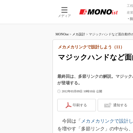
工
産
メディア
脱
つながる技術
AI×技術
MONOist
>
メカ設計
>
マジックハンドなど面白動作の
つながる工場
AI×設備
つながるサービ
Physical
メカメカリンクで設計しよう（11）
マジックハンドなど面
最終回は、多節リンクの解説。マジック
が登場する。
2012年03月09日 10時10分 公開
印刷する
通知する
今回は「
メカメカリンクで設計
を増やす「多節リンク」の中から