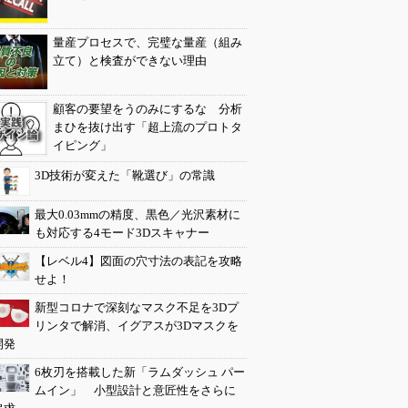
量産プロセスで、完璧な量産（組み
立て）と検査ができない理由
顧客の要望をうのみにするな 分析
まひを抜け出す「超上流のプロトタ
イピング」
3D技術が変えた「靴選び」の常識
最大0.03mmの精度、黒色／光沢素材に
も対応する4モード3Dスキャナー
【レベル4】図面の穴寸法の表記を攻略
せよ！
新型コロナで深刻なマスク不足を3Dプ
リンタで解消、イグアスが3Dマスクを
開発
6枚刃を搭載した新「ラムダッシュ パー
ムイン」 小型設計と意匠性をさらに