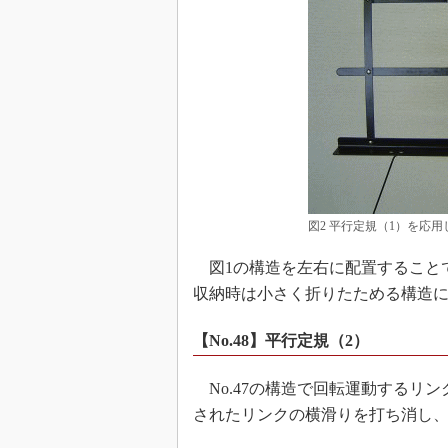
図2 平行定規（1）を応
図1の構造を左右に配置すること
収納時は小さく折りたためる構造
【No.48】平行定規（2）
No.47の構造で回転運動するリ
されたリンクの横滑りを打ち消し