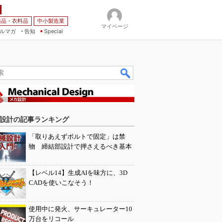
薬品・衣料品
中小製造業
マイページ
ルマガ
告知
Special
設計の記事ランキング
「取りあえずボルトで固定」は禁
物 締結部設計で押さえるべき基本
【レベル14】生成AIを味方に、3D
CADを使いこなそう！
使用中に発火、サーキュレーター10
万台をリコール