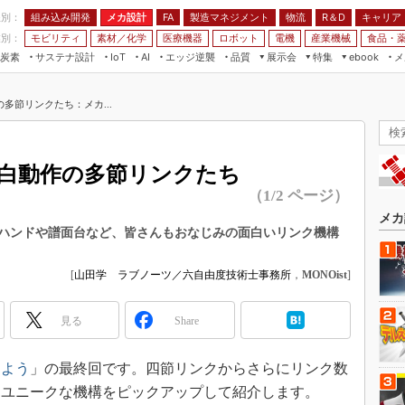
程別：
組み込み開発
メカ設計
製造マネジメント
物流
R＆D
キャリア
FA
業別：
モビリティ
素材／化学
医療機器
ロボット
電機
産業機械
食品・
炭素
サステナ設計
エッジ逆襲
品質
展示会
特集
メ
IoT
AI
ebook
伝承
組み込み開発
CEATEC
読者調査まとめ
編集後記
多節リンクたち：メカ...
JIMTOF
保全
メカ設計
つながるクルマ
組込み/エッジ コンピューティング
ス
 AI
製造マネジメント
5G
展＆IoT/5Gソリューション展
VR／AR
FA
白動作の多節リンクたち
IIFES
モビリティ
フィールドサービス
（1/2 ページ）
国際ロボット展
素材／化学
FPGA
メカ
ジャパンモビリティショー
ハンドや譜面台など、皆さんもおなじみの面白いリンク機構
組み込み画像技術
TECHNO-FRONTIER
組み込みモデリング
[
山田学 ラブノーツ／六自由度技術士事務所
，
MONOist
]
人テク展
Windows Embedded
スマート工場EXPO
見る
Share
車載ソフト開発
EdgeTech+
ISO26262
しよう
」の最終回です。四節リンクからさらにリンク数
日本ものづくりワールド
無償設計ツール
、ユニークな機構をピックアップして紹介します。
AUTOMOTIVE WORLD