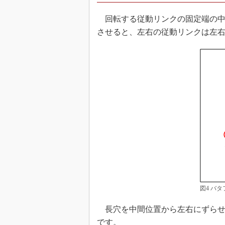
回転する従動リンクの固定端の中
させると、左右の従動リンクは左
図4 バ
長穴を中間位置から左右にずらせ
です。