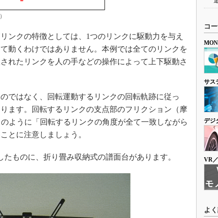
1）
コー
リンクの特徴としては、1つのリンクに駆動力を与え
MO
して動くわけではありません。本例では全てのリンクを
置されたリンクを人の手などの操作によって上下駆動さ
サス
のではなく、回転運動するリンクの回転軌跡に従っ
なります。回転するリンクの支点部のフリクション（摩
デジ
画）のように「回転するリンクの角度が全て一致しながら
いことに注意しましょう。
したものに、折り畳み収納式の譜面台があります。
VR
よく