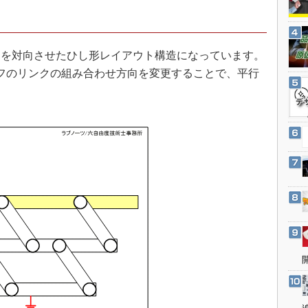
3Dプリンタ
産業オープンネット展
デジタルツインとCAE
S＆OP
を対向させたひし形レイアウト構造になっています。
インダストリー4.0
フのリンクの組み合わせ方向を変更することで、平行
イノベーション
製造業ビッグデータ
メイドインジャパン
植物工場
知財マネジメント
海外生産
グローバル設計・開発
制御セキュリティ
新型コロナへの対応