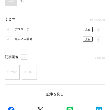
う」
まとめ
10 Keywords
デスマーチ
組
見る
組み込み開発
組
見る
記事画像
＋
2 Images
1
2
記事を見る