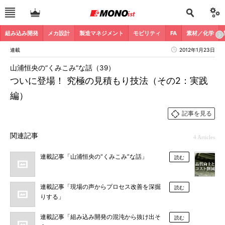
組み込み開発
メカ設計
製造マネジメント
モビリティ
FA
素材／化学
連載
2012年1月23日
山浦恒央の“くみこみ”な話（39）
ついに登場！ 究極の見積もり技法（その2：実践
編）
記事を見る
関連記事
4 Articles
連載記事「山浦恒央の“くみこみ”な話」
読む
連載記事「現場の声からプロセス改善を深掘
読む
りする」
連載記事「組み込み開発の混沌から抜け出そ
読む