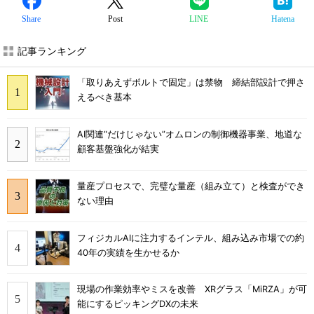
Share
Post
LINE
Hatena
記事ランキング
「取りあえずボルトで固定」は禁物 締結部設計で押さ
えるべき基本
AI関連“だけじゃない”オムロンの制御機器事業、地道な
顧客基盤強化が結実
量産プロセスで、完璧な量産（組み立て）と検査ができ
ない理由
フィジカルAIに注力するインテル、組み込み市場での約
40年の実績を生かせるか
現場の作業効率やミスを改善 XRグラス「MiRZA」が可
能にするピッキングDXの未来