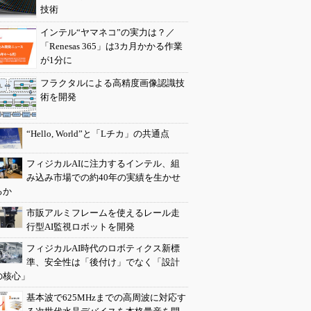
技術
インテル“ヤマネコ”の実力は？／
「Renesas 365」は3カ月かかる作業
が1分に
フラクタルによる高精度画像認識技
術を開発
“Hello, World”と「Lチカ」の共通点
フィジカルAIに注力するインテル、組
み込み市場での約40年の実績を生かせ
るか
市販アルミフレームを使えるレール走
行型AI監視ロボットを開発
フィジカルAI時代のロボティクス新標
準、安全性は「後付け」でなく「設計
の核心」
基本波で625MHzまでの高周波に対応す