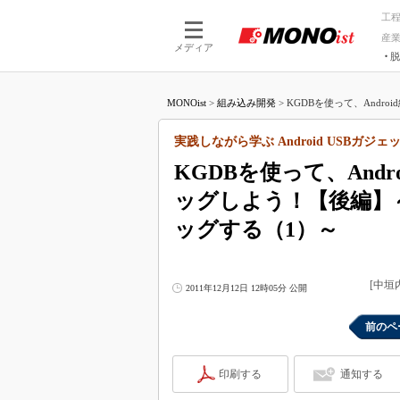
工
産
メディア
脱
つながる技術
AI×技術
MONOist
>
組み込み開発
>
KGDBを使って、Andro
つながる工場
AI×設備
つながるサービ
Physical
実践しながら学ぶ Android USBガジ
KGDBを使って、And
ッグしよう！【後編】
ッグする（1）～
[中
2011年12月12日 12時05分 公開
前のペ
印刷する
通知する