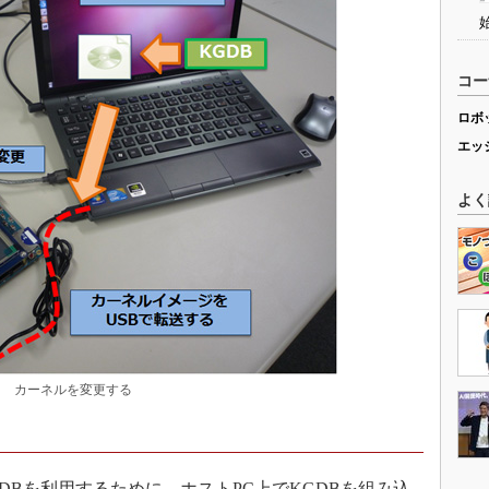
コー
ロボ
エッ
よく
カーネルを変更する
GDBを利用するために、ホストPC上でKGDBを組み込