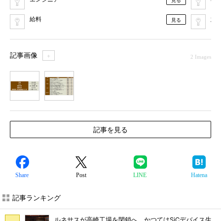
見る
給料
意
見る
記事画像
＋
2 Images
1
2
記事を見る
Share
Post
LINE
Hatena
記事ランキング
ルネサスが高崎工場を閉鎖へ、かつてはSiCデバイス生