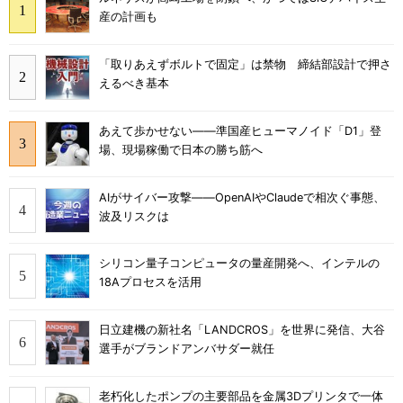
産の計画も
「取りあえずボルトで固定」は禁物 締結部設計で押さ
えるべき基本
あえて歩かせない――準国産ヒューマノイド「D1」登
場、現場稼働で日本の勝ち筋へ
AIがサイバー攻撃――OpenAIやClaudeで相次ぐ事態、
波及リスクは
シリコン量子コンピュータの量産開発へ、インテルの
18Aプロセスを活用
日立建機の新社名「LANDCROS」を世界に発信、大谷
選手がブランドアンバサダー就任
老朽化したポンプの主要部品を金属3Dプリンタで一体