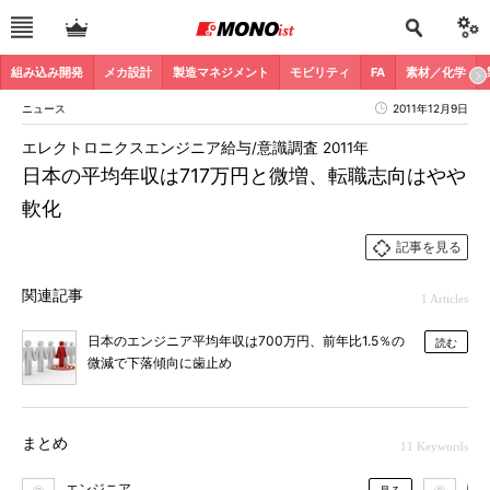
組み込み開発
メカ設計
製造マネジメント
モビリティ
FA
素材／化学
ニュース
2011年12月9日
エレクトロニクスエンジニア給与/意識調査 2011年
日本の平均年収は717万円と微増、転職志向はやや
軟化
記事を見る
関連記事
1 Articles
日本のエンジニア平均年収は700万円、前年比1.5％の
読む
微減で下落傾向に歯止め
まとめ
11 Keywords
エンジニア
転