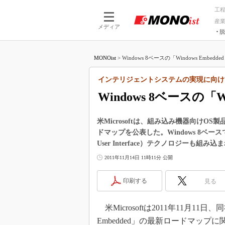
工
産
メディア
脱
つながる技術
AI×技術
MONOist
>
Windows 8ベースの「Windows Embedded 
つながる工場
AI×設備
つながるサービ
Physical
インテリジェントシステムの実現に向け
Windows 8ベースの「Wi
米Microsoftは、組み込み機器向けOS製
ドマップを公表した。Windows 8ベー
User Interface）テクノロジーも組み
2011年11月14日 11時11分 公開
印刷する
見る
米Microsoftは2011年11月11
Embedded」の最新ロードマッ