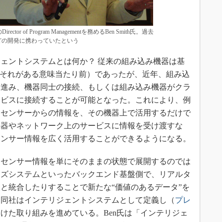
のDirector of Program Managementを務めるBen Smith氏。過去
nectなどの開発に携わっていたという
ェントシステムとは何か？ 従来の組み込み機器は基
（それがある意味当たり前）であったが、近年、組み込
に進み、機器同士の接続、もしくは組み込み機器がクラ
ービスに接続することが可能となった。これにより、例
るセンサーからの情報を、その機器上で活用するだけで
機器やネットワーク上のサービスに情報を受け渡すな
センサー情報を広く活用することができるようになる。
センサー情報を単にそのままの状態で展開するのでは
イズシステムといったバックエンド基盤側で、リアルタ
と統合したりすることで新たな“価値のあるデータ”を
を同社はインテリジェントシステムとして定義し（
プレ
けた取り組みを進めている。Ben氏は「インテリジェ