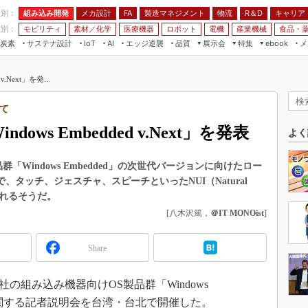
程別：
組み込み開発
メカ設計
製造マネジメント
物流
R＆D
キャリア
FA
業別：
モビリティ
素材／化学
医療機器
ロボット
電機
産業機械
食品・
炭素
サステナ設計
エッジ逆襲
品質
展示会
特集
メ
IoT
AI
ebook
伝承
組み込み開発
CEATEC
読者調査まとめ
編集後記
v.Next」を発...
JIMTOF
保全
メカ設計
つながるクルマ
組込み/エッジ コンピューティング
ス
 AI
製造マネジメント
5G
て
展＆IoT/5Gソリューション展
VR／AR
FA
ndows Embedded v.Next」を発表
IIFES
よく
モビリティ
フィールドサービス
国際ロボット展
素材／化学
FPGA
品群「Windows Embedded」の次世代バージョンに向けたロー
ジャパンモビリティショー
スで、タッチ、ジェスチャ、スピーチといったNUI（Natural
組み込み画像技術
TECHNO-FRONTIER
込まれるそうだ。
組み込みモデリング
[八木沢篤，
＠IT MONOist
]
人テク展
Windows Embedded
スマート工場EXPO
Share
車載ソフト開発
EdgeTech+
ISO26262
日本ものづくりワールド
日、同社の組み込み機器向けOS製品群「Windows
無償設計ツール
AUTOMOTIVE WORLD
プに関する記者説明会を台湾・台北で開催した。