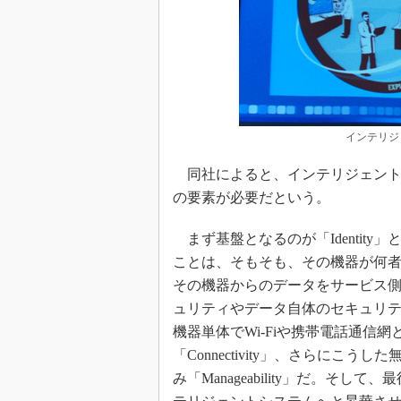
インテリジ
同社によると、インテリジェント
の要素が必要だという。
まず基盤となるのが「Identity」
ことは、そもそも、その機器が何
その機器からのデータをサービス
ュリティやデータ自体のセキュリ
機器単体でWi-Fiや携帯電話通信
「Connectivity」、さらにこ
み「Manageability」だ。