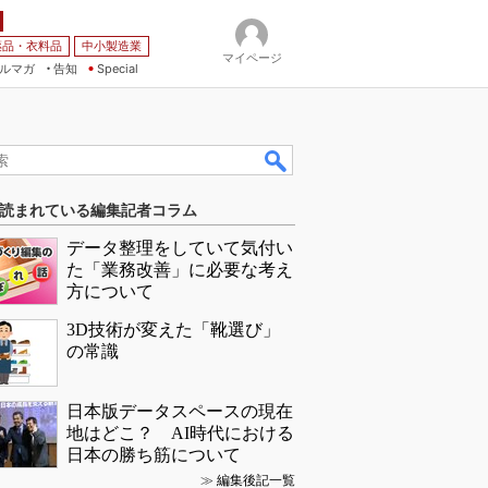
薬品・衣料品
中小製造業
マイページ
ルマガ
告知
Special
読まれている編集記者コラム
データ整理をしていて気付い
た「業務改善」に必要な考え
方について
3D技術が変えた「靴選び」
の常識
日本版データスペースの現在
地はどこ？ AI時代における
日本の勝ち筋について
≫
編集後記一覧