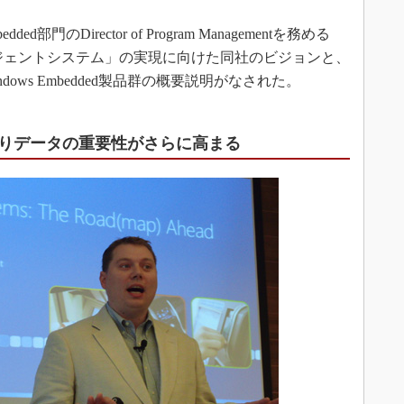
3Dプリンタ
産業オープンネット展
d部門のDirector of Program Managementを務める
デジタルツインとCAE
ンテリジェントシステム」の実現に向けた同社のビジョンと、
S＆OP
ndows Embedded製品群の概要説明がなされた。
インダストリー4.0
イノベーション
りデータの重要性がさらに高まる
製造業ビッグデータ
メイドインジャパン
植物工場
知財マネジメント
海外生産
グローバル設計・開発
制御セキュリティ
新型コロナへの対応