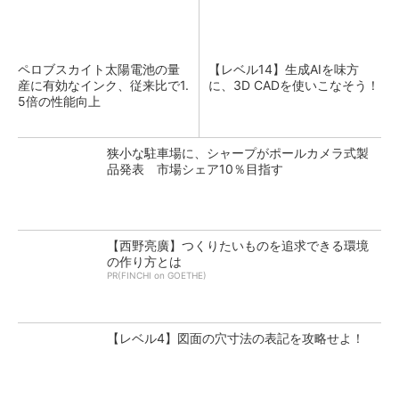
ペロブスカイト太陽電池の量
【レベル14】生成AIを味方
産に有効なインク、従来比で1.
に、3D CADを使いこなそう！
5倍の性能向上
狭小な駐車場に、シャープがポールカメラ式製
品発表 市場シェア10％目指す
【西野亮廣】つくりたいものを追求できる環境
の作り方とは
PR(FINCHI on GOETHE)
【レベル4】図面の穴寸法の表記を攻略せよ！