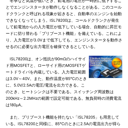
冬季など気温が低いとき、鉛電池の電圧が一時的に低下するこ
とでエンジンスタータが動作しなくなることがある。このコール
ドクランクと呼ばれる現象が起きると、自動車のエンジンを始動
できなくなってしまう。ISL78200は、コールドクランクが発生
して鉛電池からの入力電圧が低下している場合、自動的に昇圧モ
ードに切り替わる「プリブースト機能」を備えている。これによ
り、入力電圧が3.0Vまで低下しても、エンジンスタータを動作さ
せるのに必要な出力電圧を確保できるとしている。
ISL78200は、オン抵抗が90mΩのハイサイ
ド用MOSFETと、ローサイド用のMOSFETゲ
ートドライバを内蔵している。入力電圧範囲
は3.0V～40V。また、動作温度が85℃のとき
に、5.0V/2.5Aの電圧/電流を出力できる。こ
のとき、ヒートシンクは不要である。スイッチング周波数は
200kHz～2.2MHzの範囲で設定可能である。無負荷時の消費電流
は180μA。
また、プリブースト機能を持たない「ISL78205」も用意して
いる。ISL78200と同様に、85℃のときに2.5Aの電流出力が得ら