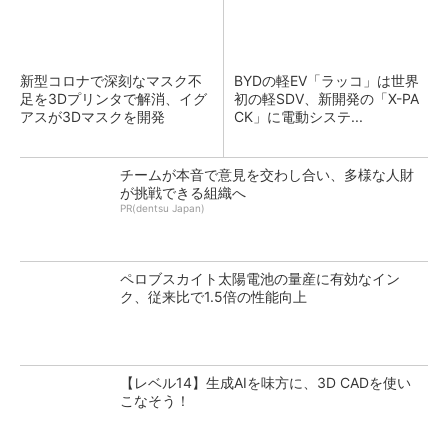
新型コロナで深刻なマスク不
BYDの軽EV「ラッコ」は世界
足を3Dプリンタで解消、イグ
初の軽SDV、新開発の「X-PA
アスが3Dマスクを開発
CK」に電動システ...
チームが本音で意見を交わし合い、多様な人財
が挑戦できる組織へ
PR(dentsu Japan)
ペロブスカイト太陽電池の量産に有効なイン
ク、従来比で1.5倍の性能向上
【レベル14】生成AIを味方に、3D CADを使い
こなそう！