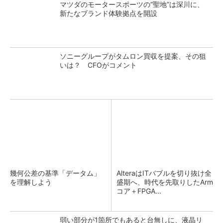
マツダのモータースポーツの“聖地”は深川に、
新たなブランド体験拠点を開設
ソニーグループがタムロン買収を提案、その狙
いは？ CFOがコメント
幾何公差の基準「データム」
AlteraはITバブルを切り抜け全
を理解しよう
盛期へ、時代を先取りしたArm
コア＋FPGA...
弱い部分が1箇所でもあると台無しに、液晶リ