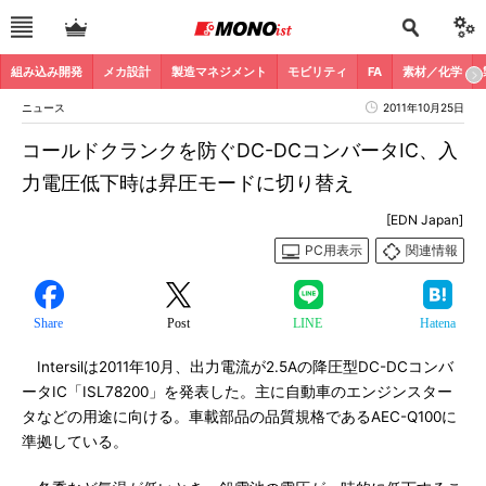
組み込み開発
メカ設計
製造マネジメント
モビリティ
FA
素材／化学
ニュース
2011年10月25日
コールドクランクを防ぐDC-DCコンバータIC、入
力電圧低下時は昇圧モードに切り替え
[EDN Japan]
PC用表示
関連情報
Share
Post
LINE
Hatena
Intersilは2011年10月、出力電流が2.5Aの降圧型DC-DCコンバ
ータIC「ISL78200」を発表した。主に自動車のエンジンスター
タなどの用途に向ける。車載部品の品質規格であるAEC-Q100に
準拠している。