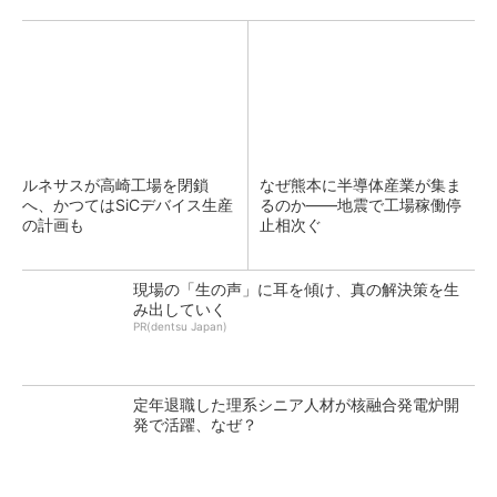
ルネサスが高崎工場を閉鎖
なぜ熊本に半導体産業が集ま
へ、かつてはSiCデバイス生産
るのか――地震で工場稼働停
の計画も
止相次ぐ
現場の「生の声」に耳を傾け、真の解決策を生
み出していく
PR(dentsu Japan)
定年退職した理系シニア人材が核融合発電炉開
発で活躍、なぜ？