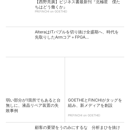
【西野亮廣】ビジネス書最新刊『北極星 僕た
ちはどう働くか』
PR(FINCHI on GOETHE)
AlteraはITバブルを切り抜け全盛期へ、時代を
先取りしたArmコア＋FPGA...
弱い部分が1箇所でもあると台
GOETHEとFINCHIがタッグを
無しに、液晶リペア装置の失
組み、新メディアを創設
敗事例
PR(FINCHI on GOETHE)
顧客の要望をうのみにするな 分析まひを抜け