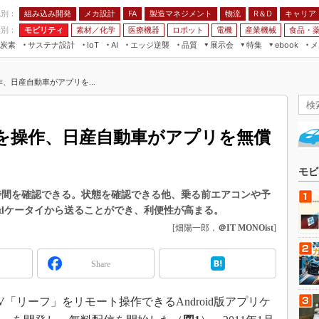
程別：
組み込み開発
メカ設計
製造マネジメント
物流
R＆D
キャリア
FA
業別：
モビリティ
素材／化学
医療機器
ロボット
電機
産業機械
食品・
炭素
サステナ設計
エッジ逆襲
品質
展示会
特集
メ
IoT
AI
ebook
伝承
組み込み開発
CEATEC
読者調査まとめ
編集後記
操作、日産自動車がアプリを...
JIMTOF
保全
メカ設計
つながるクルマ
組込み/エッジ コンピューティング
ス
 AI
製造マネジメント
5G
展＆IoT/5Gソリューション展
VR／AR
FA
でEVを操作、日産自動車がアプリを無償
IIFES
モビリティ
フィールドサービス
国際ロボット展
素材／化学
FPGA
モビ
ジャパンモビリティショー
組み込み画像技術
時間を確認できる。状態を確認できる他、乗る前エアコンや予
TECHNO-FRONTIER
oidケータイから送ることができ、利便性が高まる。
組み込みモデリング
人テク展
[畑陽一郎，
＠IT MONOist
]
Windows Embedded
スマート工場EXPO
車載ソフト開発
Share
EdgeTech+
ISO26262
日本ものづくりワールド
EV「リーフ」をリモート操作できるAndroid版アプリケ
無償設計ツール
AUTOMOTIVE WORLD