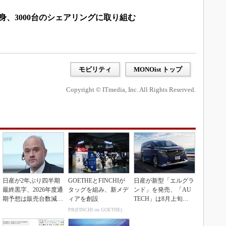
身、3000台のシェアリングに取り組む
モビリティ
MONOist トップ
Copyright © ITmedia, Inc. All Rights Reserved.
日産が2年ぶり四半期
GOETHEとFINCHIが
日産が新型「エルグラ
最終黒字、2026年度通
タッグを組み、新メデ
ンド」を発売、「AU
期予想は販売台数減も
ィアを創設
TECH」は8月上旬に
連結業績は維持
市場投入へ
PR(FINCHI on GOETHE)