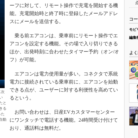
ーフに対して、リモート操作で充電を開始する機
能。充電開始時と終了時に登録したメールアドレ
コー
スにメールを送信する。
モビ
乗る前エアコンは、乗車前にリモート操作でエ
編集
アコンを設定する機能。その場で入り切りできる
ほか、出発時刻に合わせたタイマー予約（オン/オ
よく
フ）が可能。
エアコンは電力使用量が多い。コネクタで系統
電力に接続されている乗車前に、エアコンを始動
できる点が、ユーザーに対する利便性を高めてい
二次
い
るという。
たと
きる
お問い合わせは、日産EVカスタマーセンター
った
自動
にワンタッチで電話する機能。24時間受け付けて
おり、通話料は無料だ。