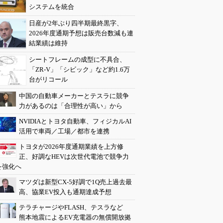
システムを統合
日産が2年ぶり四半期最終黒字、
2026年度通期予想は販売台数減も連
結業績は維持
シートフレームの成型に不具合、
「ZR-V」「シビック」など約1.6万
台がリコール
中国の自動車メーカーとテスラに競争
力があるのは「合理性が高い」から
NVIDIAとトヨタ自動車、フィジカルAI
活用で車両／工場／都市を連携
トヨタが2026年度通期業績を上方修
正、好調なHEVは次世代電池で競争力
を強化へ
マツダは新型CX-5好調で1Q売上過去最
高、協業EV投入も通期達成予想
テラチャージやFLASH、テスラなど
熊本地震によるEV充電器の無償開放拠