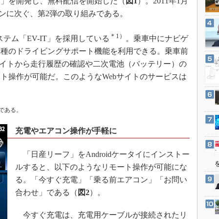
フ」を開発し、無料配信を開始した（
図1
）。2011年1月
3Dプリンタ
産業オープンネット展
ションに次ぐ、第2弾の取り組みである。
デジタルツインとCAE
S＆OP
＊1）
ム「EV-IT」を採用している
。乗車中にナビゲ
インダストリー4.0
各種のドライビングサポート機能を利用できる。乗車前
サイトから走行履歴の確認や二次電池（バッテリー）の
イノベーション
ト操作が可能だ。このようなWebサイトのサービスは
製造業ビッグデータ
メイドインジャパン
植物工場
ムである。
知財マネジメント
充電やエアコン操作が手軽に
海外生産
「日産リーフ」をAndroidケータイにインストー
グローバル設計・開発
ルすると、以下のようなリモート操作が可能にな
制御セキュリティ
る。「今すぐ充電」「乗る前エアコン」「お問い
新型コロナへの対応
合わせ」である（
図2
）。
今すぐ充電は、充電用ケーブルが接続されたリ