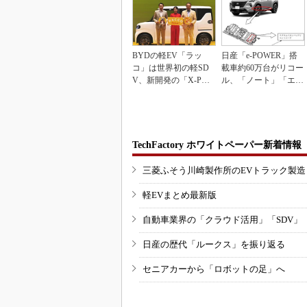
BYDの軽EV「ラッ
日産「e-POWER」搭
コ」は世界初の軽SD
載車約60万台がリコー
V、新開発の「X-PAC
ル、「ノート」「エク
K」に電動システ...
ストレイル」な...
TechFactory ホワイトペーパー新着情報
三菱ふそう川崎製作所のEVトラック製
軽EVまとめ最新版
自動車業界の「クラウド活用」「SDV」
日産の歴代「ルークス」を振り返る
セニアカーから「ロボットの足」へ