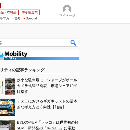
薬品・衣料品
中小製造業
マイページ
ルマガ
告知
Special
リティの記事ランキング
狭小な駐車場に、シャープがポール
カメラ式製品発表 市場シェア10％
目指す
テスラにおけるギガキャストの基本
的な考え方と方向性【前編】
BYDの軽EV「ラッコ」は世界初の軽
SDV、新開発の「X-PACK」に電動