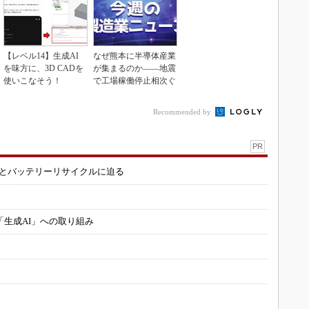
【レベル14】生成AI
なぜ熊本に半導体産業
を味方に、3D CADを
が集まるのか――地震
使いこなそう！
で工場稼働停止相次ぐ
Recommended by
PR
造とバッテリーリサイクルに迫る
「生成AI」への取り組み