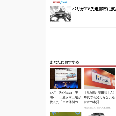
パリがEV先進都市に変
あなたにおすすめ
いざ「Re:Nissan」実
【見城徹×藤田晋】AI
現へ、日産栃木工場が
時代でも変わらない経
挑んだ「生産体制の比
営者の本質
例化」
PR(FINCHI on GOETHE)