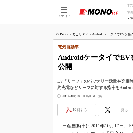
工
産
メディア
脱
つながる技術
AI×技術
MONOist
>
モビリティ
>
AndroidケータイでEVを
つながる工場
AI×設備
つながるサービ
Physical
電気自動車
Androidケータイ
公開
EV「リーフ」のバッテリー残量や充電
約充電などリーフに対する指令をAndr
2011年10月18日 00時00分 公開
印刷する
見る
日産自動車は2011年10月17日、