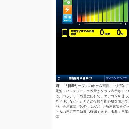
図1 「日産リーフ」のホーム画面
中央部に
電池（バッテリー）の残量がグラフ表示されて
る。バッテリー残量に応じて、エアコンを使っ
きと使わなかったときの航続可能距離を表示で
他、普通充電（100V、200V）や急速充電を使
ときの充電完了時間も確認できる。出典：日産
車