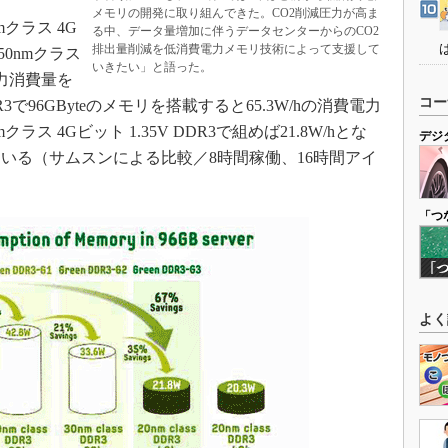
メモリの開発に取り組んできた。CO2削減圧力が高ま
クラス 4G
る中、データ量増加に伴うデータセンターからのCO2
排出量削減を低消費電力メモリ技術によって支援して
50nmクラス
いきたい」と語った。
電力消費量を
コー
96GByteのメモリを搭載すると65.3W/hの消費電力
ス 4Gビット 1.35V DDR3で組めば21.8W/hとな
デジ
いる（サムスンによる比較／8時間稼働、16時間アイ
「つ
よく