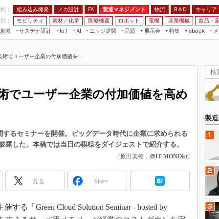
程別：
組み込み開発
メカ設計
製造マネジメント
物流
R＆D
キャリア
FA
業別：
モビリティ
素材／化学
医療機器
ロボット
電機
産業機械
食品・
炭素
サステナ設計
エッジ逆襲
品質
展示会
特集
メ
IoT
AI
ebook
伝承
組み込み開発
CEATEC
読者調査まとめ
編集後記
術でユーザー企業の付加価値を...
JIMTOF
保全
メカ設計
つながるクルマ
組込み/エッジ コンピューティング
ス
 AI
製造マネジメント
5G
展＆IoT/5Gソリューション展
VR／AR
FA
術でユーザー企業の付加価値を高め
IIFES
モビリティ
フィールドサービス
国際ロボット展
素材／化学
FPGA
製造
ジャパンモビリティショー
組み込み画像技術
に関するセミナーを開催。ビッグデータ時代に企業に求められる
TECHNO-FRONTIER
披露した。本稿では当日の模様をダイジェストで紹介する。
組み込みモデリング
人テク展
[原田美穂，
＠IT MONOist
]
Windows Embedded
スマート工場EXPO
車載ソフト開発
見る
Share
EdgeTech+
ISO26262
日本ものづくりワールド
en Cloud Solution Seminar - hosted by
無償設計ツール
AUTOMOTIVE WORLD