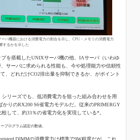
はサーバ機器における消費電力の割合を示し、CPU・メモリの消費電力
響するかを示した
プを搭載したUNIXサーバ機の他、IAサーバ（いわゆ
つが、サーバに求められる性能も、今や処理能力や信頼性
て、どれだけCO2排出量を抑制できるか、がポイント
Y」シリーズでも、低消費電力を狙った組み合わせを用
かりのRX200 S6省電力モデルだ。従来のPRIMERGY
載機）と比較して、約33％の省電力化を実現している*。
タープログラム認定の数値。
sterd DIMMの消費電力は標準で9W程度だが、これ