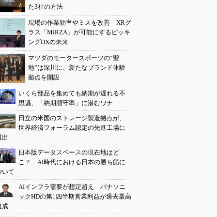
た3社の方法
現場の作業効率やミスを改善 XRグ
ラス「MiRZA」が可能にするピッキ
ングDXの未来
マツダのモータースポーツの“聖
地”は深川に、新たなブランド体験
拠点を開設
いくら部品を集めても納期が遅れる不
思議、「納期順守率」に潜むワナ
日立の米国のストレージ製造拠点が、
世界経済フォーラム認定の先進工場に
選出
日本版データスペースの現在地はど
こ？ AI時代における日本の勝ち筋に
ついて
AIインフラ需要が想定超え パナソニ
ックHDの第1四半期営業利益が過去最高
達成