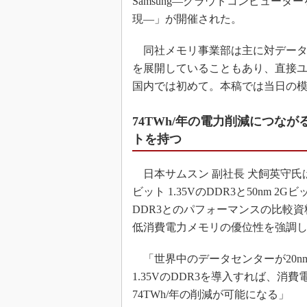
Samsung―クラウドコンピュー
現―」が開催された。
同社メモリ事業部は主に対データ
を展開していることもあり、直接ユ
国内では初めて。本稿では当日の
74TWh/年の電力削減につなが
トを持つ
日本サムスン 副社長 犬飼英守氏は2
ビット 1.35VのDDR3と50nm 2Gビッ
DDR3とのパフォーマンスの比較
低消費電力メモリの優位性を強調
「世界中のデータセンターが20nm
1.35VのDDR3を導入すれば、消費
74TWh/年の削減が可能になる」