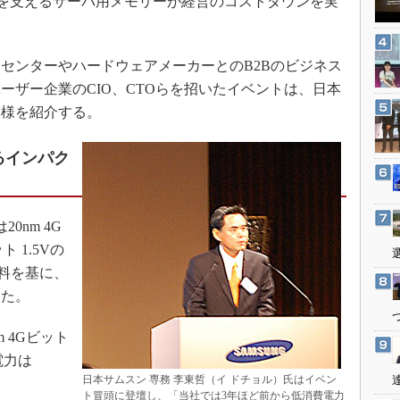
ターを支えるサーバ用メモリーが経営のコストダウンを実
3Dプリンタ
産業オープンネット展
デジタルツインとCAE
S＆OP
センターやハードウェアメーカーとのB2Bのビジネス
ーザー企業のCIO、CTOらを招いたイベントは、日本
インダストリー4.0
模様を紹介する。
イノベーション
製造業ビッグデータ
るインパク
メイドインジャパン
植物工場
0nm 4G
知財マネジメント
ト 1.5Vの
海外生産
資料を基に、
グローバル設計・開発
した。
制御セキュリティ
 4Gビット
新型コロナへの対応
電力は
日本サムスン 専務 李東哲（イ ドチョル）氏はイベン
ト冒頭に登壇し、「当社では3年ほど前から低消費電力