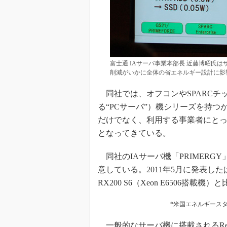
富士通 IAサーバ事業本部長 近藤博昭氏
削減がいかに全体の省エネルギー設計に影
同社では、オフコンやSPARCチッ
る“PCサーバ”）機シリーズを持
だけでなく、利用する事業者にとっ
となってきている。
同社のIAサーバ機「PRIMERG
意している。2011年5月に発表したば
RX200 S6（Xeon E6506搭
*米国エネルギース
一般的なサーバ機に搭載されるRegi