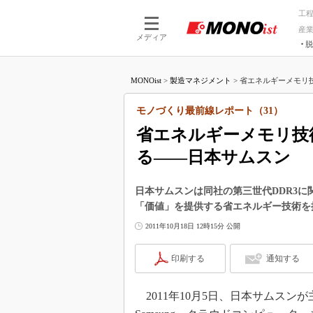
工
産
メディア
脱
つながる技術
AI×技術
MONOist
>
製造マネジメント
>
省エネルギーメモリ技
つながる工場
AI×設備
つながるサービ
Physical
モノづくり最前線レポート（31）
省エネルギーメモリ技
る――日本サムスン
日本サムスンは同社の第三世代DDR3
「価値」を提供する省エネルギー技術を
2011年10月18日 12時15分 公開
印刷する
通知する
2011年10月5日、日本サムスンが主催する「Gre