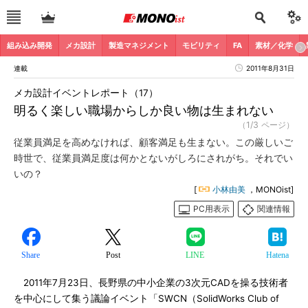
組み込み開発
メカ設計
製造マネジメント
モビリティ
FA
素材／化学
連載
2011年8月31日
メカ設計イベントレポート（17）
明るく楽しい職場からしか良い物は生まれない
（1/3 ページ）
従業員満足を高めなければ、顧客満足も生まない。この厳しいご
時世で、従業員満足度は何かとないがしろにされがち。それでい
いの？
[
小林由美
，MONOist]
PC用表示
関連情報
Share
Post
LINE
Hatena
2011年7月23日、長野県の中小企業の3次元CADを操る技術者
を中心にして集う議論イベント「SWCN（SolidWorks Club of