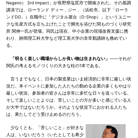
Nagano） 3rd Impact」が長野県塩尻市で開催された。その基調
講演では、ローランド ディー．ジー．（浜松市、以下「ローラ
ンドDG」）在職中に「デジタル屋台（D-Shop）」というユニー
クな生産方式を立ち上げたことで脚光を浴びた関ものづくり研究
所 関伸一氏が登場。同氏は現在、中小企業の現場改善支援に携
わり、静岡理工科大学など理工系大学の非常勤講師も務めてい
る。
「明るく楽しい職場からしか良い物は生まれない」
――それが
関氏の考えるモノづくりの大きな柱の1本である。
言うまでもなく、日本の製造業はいま経済的に非常に厳しい状
況だ。本イベントに参加した人たちの勤める企業の多くもやはり
厳しい状況。参加者の皆さんは非常に多忙な日々を送っている。
そして楽しいことよりは、苦しいことの方が多いと感じている人
が大半ではないだろうか。そのような状況下におかれる人たち
は、果たしてどう受け止めるのだろう。
少なくとも、「苦しいこと」が好きな
人は、いないだろう（いたとしても希少