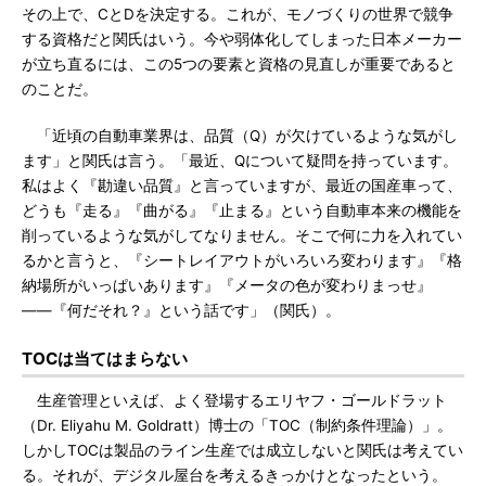
その上で、CとDを決定する。これが、モノづくりの世界で競争
する資格だと関氏はいう。今や弱体化してしまった日本メーカー
が立ち直るには、この5つの要素と資格の見直しが重要であると
のことだ。
「近頃の自動車業界は、品質（Q）が欠けているような気がし
ます」と関氏は言う。「最近、Qについて疑問を持っています。
私はよく『勘違い品質』と言っていますが、最近の国産車って、
どうも『走る』『曲がる』『止まる』という自動車本来の機能を
削っているような気がしてなりません。そこで何に力を入れてい
るかと言うと、『シートレイアウトがいろいろ変わります』『格
納場所がいっぱいあります』『メータの色が変わりまっせ』
――『何だそれ？』という話です」（関氏）。
TOCは当てはまらない
生産管理といえば、よく登場するエリヤフ・ゴールドラット
（Dr. Eliyahu M. Goldratt）博士の「TOC（制約条件理論）」。
しかしTOCは製品のライン生産では成立しないと関氏は考えてい
る。それが、デジタル屋台を考えるきっかけとなったという。