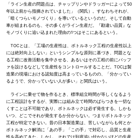
「ライン生産の問題点は、チャップリンやドラッガーによって50
年以上前から指摘されていました」（関氏）。すなわちそれが、
「暗くつらいモノづくり」を導いているというのだ。そして自動
車が組まれるのも、その多くがライン生産だ。『勘違い品質』な
モノづくりに追い込まれた理由の1つはそこにあるという。
TOCとは、「工場の生産性は、ボトルネック工程の生産性以上
には絶対向上しない」というシンプルな原則に基づき、問題とな
る工程に改善活動を集中させる、あるいはその工程の前にバッフ
ァを設けるなどして生産性をコントロールすることだ。TOCは製
造業の現場における認知度は高まっているものの、「分かってい
るようで、分かっていない人が多い」と関氏はいう。
ラインに乗せて物を作るとき、標準組立時間が等しくなるよう
に工程設計をするが、実際には組み立て時間のばらつきを一切な
くすことは不可能であり、ボトルネックは必ず発生する。しかも
いつ、どこでそれが発生するか分からない。つまりボトルネック
工程が特定できない。昔の日本製造業は、苦しいながらも何とか
ボトルネック解消に「あの手」「この手」で対応し、品質と生産
性を高めてきた。しかし、それでは到底追い付かないほどの生産