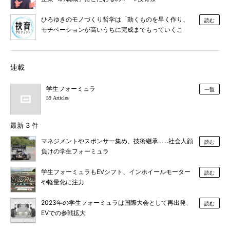
ひろゆきのモノづくり哲学は「動くものを早く作り、
読む
モチベーションが高いうちに完成までもっていくこ
と」 #技育祭 #ひろゆき
連載
学生フォーミュラ
一覧
59 Articles
最新 3 件
マネジメントやスポンサー集め、技術継承……社会人顔
読む
負けの学生フォーミュラ
学生フォーミュラもEVシフト、インホイールモーター
読む
や軽量化に注力
2023年の学生フォーミュラは国際大会として再出発、
読む
EVでの参戦拡大