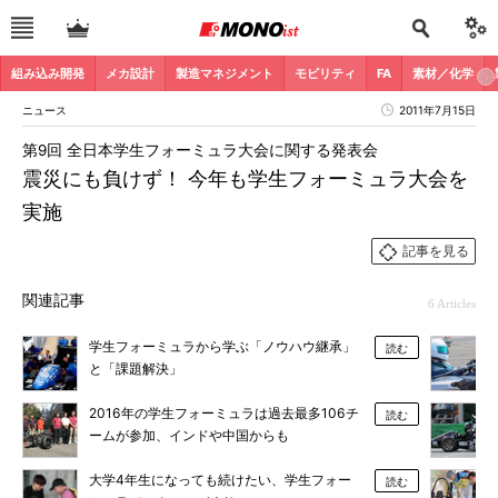
組み込み開発
メカ設計
製造マネジメント
モビリティ
FA
素材／化学
ニュース
2011年7月15日
第9回 全日本学生フォーミュラ大会に関する発表会
震災にも負けず！ 今年も学生フォーミュラ大会を
実施
記事を見る
関連記事
6 Articles
学生フォーミュラから学ぶ「ノウハウ継承」
読む
と「課題解決」
2016年の学生フォーミュラは過去最多106チ
読む
ームが参加、インドや中国からも
大学4年生になっても続けたい、学生フォー
読む