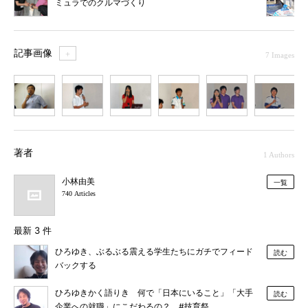
ミュラでのクルマづくり
記事画像
＋
7 Images
1
2
3
4
5
6
7
著者
1 Authors
小林由美
一覧
740 Articles
最新 3 件
ひろゆき、ぶるぶる震える学生たちにガチでフィード
読む
バックする
ひろゆきかく語りき 何で「日本にいること」「大手
読む
企業への就職」にこだわるの？ #技育祭