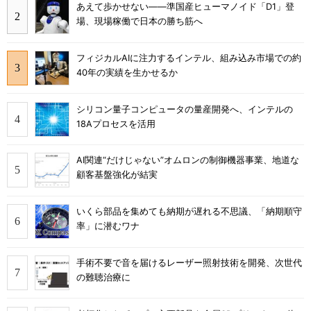
あえて歩かせない――準国産ヒューマノイド「D1」登
場、現場稼働で日本の勝ち筋へ
フィジカルAIに注力するインテル、組み込み市場での約
40年の実績を生かせるか
シリコン量子コンピュータの量産開発へ、インテルの
18Aプロセスを活用
AI関連“だけじゃない”オムロンの制御機器事業、地道な
顧客基盤強化が結実
いくら部品を集めても納期が遅れる不思議、「納期順守
率」に潜むワナ
手術不要で音を届けるレーザー照射技術を開発、次世代
の難聴治療に