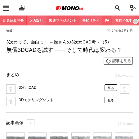
組み込み開発
メカ設計
製造マネジメント
モビリティ
FA
素材／化学
連載
2011年7月11日
3次元って、面白っ！ ～操さんの3次元CAD考～（5）
無償3DCADを試す ――そして時代は変わる？
記事を見る
まとめ
3 Keywords
3次元CAD
も
見る
3Dモデリングソフト
見る
記事画像
＋
13 Images