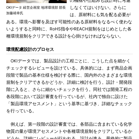
の機構や仕組みも設計時に考慮
しなくてはいけない。さらに
OKIデータ 経営企画室 地球環境部 部長
加藤靖幸氏
は、原材料にも気を配る必要が
ある。環境へ影響を及ぼす可能性のある原材料をなるべく使わな
いようすると同時に、RoHS指令やREACH規制をはじめとした各
種環境規制をクリアできる設計を心掛けなければならない。
環境配慮設計のプロセス
OKIデータでは、製品設計の工程ごとに、こうした点を細かく
チェックするレビューを設けている。具体的には、まず商品企画
段階で製品の基本仕様を検討する際に、国内外のさまざまな環境
規制をクリアできるかどうか、詳細に検討を行う。設計・開発段
階に入ると、さらに細かいチェックを行う。同社では開発工程の
各段階において設計審査を行っているが、社内で独自に設けた
「製品環境アセスメント」という基準に基づき、詳細なチェック
を行っている。
例えば、第一段階の設計審査では、各部品に含まれている化学
物質の量が環境アセスメントや各種環境規制をクリアしているか
どうか、詳細にレビューが行われる。設計が進み、最終的に製品