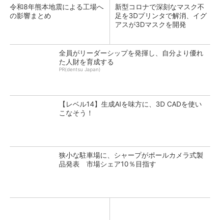
令和8年熊本地震による工場へ
新型コロナで深刻なマスク不
の影響まとめ
足を3Dプリンタで解消、イグ
アスが3Dマスクを開発
全員がリーダーシップを発揮し、自分より優れ
た人財を育成する
PR(dentsu Japan)
【レベル14】生成AIを味方に、3D CADを使い
こなそう！
狭小な駐車場に、シャープがポールカメラ式製
品発表 市場シェア10％目指す