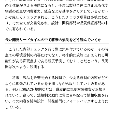
の全体像が見える段階になると、今度は製品全体に含まれる化学
物質の総量や消費電力、騒音などが基準をクリアしているかどう
かが厳しくチェックされる。こうしたチェック項目は多岐にわた
り、その全てが文書化され、設計・開発部門や品質保証部門の中
で共有されている。
長い開発リードタイムの中で将来の規制をどう読んでいくか
こうした内部チェックを行う際に気を付けているのが、その時
点での環境規制の内容だけでなく、将来的に規制に加えられる可
能性がある変更点まである程度予測しておくことだという。長岡
氏は次のように説明する。
「将来、製品を販売開始する段階で、今ある規制の内容がどの
ように拡張されているかを予測しながら設計していく必要があ
る。例えばREACH規制などは、継続的に規制対象物質が追加さ
れていく。従って、法規制の動向に常に目を配って情報収集を行
い、その内容を随時設計・開発部門にフィードバックするように
している」