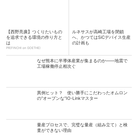
【西野亮廣】つくりたいもの
ルネサスが高崎工場を閉鎖
を追求できる環境の作り方と
へ、かつてはSiCデバイス生産
は
の計画も
PR(FINCHI on GOETHE)
なぜ熊本に半導体産業が集まるのか――地震で
工場稼働停止相次ぐ
異例ヒット？ 使い勝手にこだわったオムロン
の“オープンな”IO-Linkマスター
量産プロセスで、完璧な量産（組み立て）と検
査ができない理由