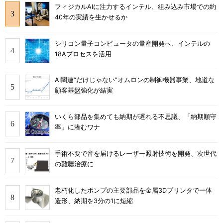
フィジカルAIに注力するインテル、組み込み市場での約
40年の実績を生かせるか
シリコン量子コンピュータの量産開発へ、インテルの
18Aプロセスを活用
AI関連“だけじゃない”オムロンの制御機器事業、地道な
顧客基盤強化が結実
いくら部品を集めても納期が遅れる不思議、「納期順守
率」に潜むワナ
手術不要で音を届けるレーザー照射技術を開発、次世代
の難聴治療に
老朽化したポンプの主要部品を金属3Dプリンタで一体
造形、納期を3分の1に短縮