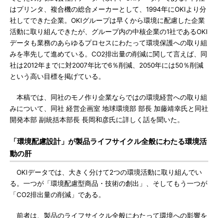
はプリンタ、複合機の総合メーカーとして、1994年にOKIより分
社してできた企業。OKIグループは早くから環境に配慮した企業
活動に取り組んできたが、グループ内の中核企業の1社であるOKI
データも業務のあらゆるプロセスにわたって環境保護への取り組
みを率先して進めている。CO2排出量の削減に関して言えば、同
社は2012年までに対2007年比で6％削減、2050年には50％削減
という高い目標を掲げている。
本稿では、同社のモノ作り企業ならではの環境経営への取り組
みについて、同社 経営企画室 地球環境部 部長 加藤靖幸氏と同社
開発本部 副統括本部長 長岡和彦氏に詳しく話を聞いた。
「環境配慮設計」が製品ライフサイクル全般にわたる環境活
動の肝
OKIデータでは、大きく分けて2つの環境活動に取り組んでい
る。一つが「環境配慮型商品・技術の創出」、そしてもう一つが
「CO2排出量の削減」である。
前者は、製品のライフサイクル全般にわたって環境への影響を