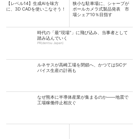
【レベル14】生成AIを味方
狭小な駐車場に、シャープが
に、3D CADを使いこなそう！
ポールカメラ式製品発表 市
場シェア10％目指す
時代の「最"現場"」に飛び込み、当事者として
踏み込んでいく
PR(dentsu Japan)
ルネサスが高崎工場を閉鎖へ、かつてはSiCデ
バイス生産の計画も
なぜ熊本に半導体産業が集まるのか――地震で
工場稼働停止相次ぐ