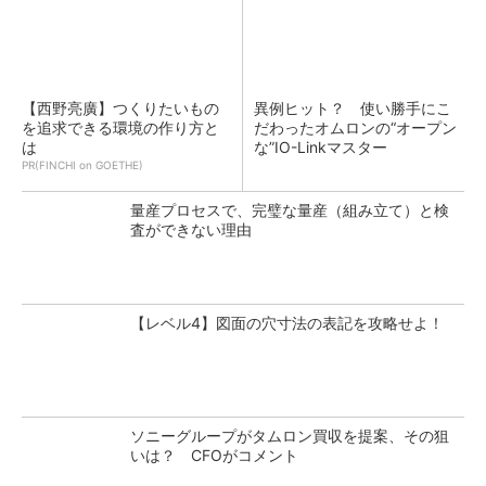
【西野亮廣】つくりたいもの
異例ヒット？ 使い勝手にこ
を追求できる環境の作り方と
だわったオムロンの“オープン
は
な”IO-Linkマスター
PR(FINCHI on GOETHE)
量産プロセスで、完璧な量産（組み立て）と検
査ができない理由
【レベル4】図面の穴寸法の表記を攻略せよ！
ソニーグループがタムロン買収を提案、その狙
いは？ CFOがコメント