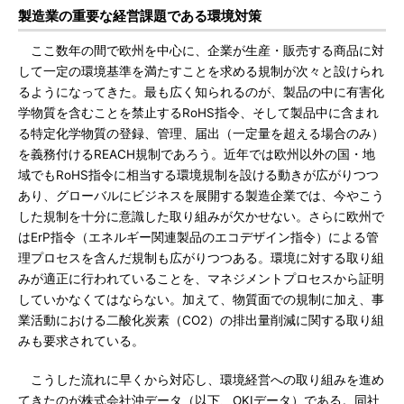
製造業の重要な経営課題である環境対策
ここ数年の間で欧州を中心に、企業が生産・販売する商品に対
して一定の環境基準を満たすことを求める規制が次々と設けられ
るようになってきた。最も広く知られるのが、製品の中に有害化
学物質を含むことを禁止するRoHS指令、そして製品中に含まれ
る特定化学物質の登録、管理、届出（一定量を超える場合のみ）
を義務付けるREACH規制であろう。近年では欧州以外の国・地
域でもRoHS指令に相当する環境規制を設ける動きが広がりつつ
あり、グローバルにビジネスを展開する製造企業では、今やこう
した規制を十分に意識した取り組みが欠かせない。さらに欧州で
はErP指令（エネルギー関連製品のエコデザイン指令）による管
理プロセスを含んだ規制も広がりつつある。環境に対する取り組
みが適正に行われていることを、マネジメントプロセスから証明
していかなくてはならない。加えて、物質面での規制に加え、事
業活動における二酸化炭素（CO2）の排出量削減に関する取り組
みも要求されている。
こうした流れに早くから対応し、環境経営への取り組みを進め
てきたのが株式会社沖データ（以下、OKIデータ）である。同社