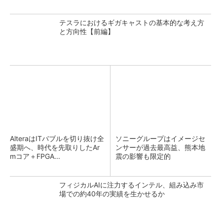
テスラにおけるギガキャストの基本的な考え方
と方向性【前編】
AlteraはITバブルを切り抜け全
ソニーグループはイメージセ
盛期へ、時代を先取りしたAr
ンサーが過去最高益、熊本地
mコア＋FPGA...
震の影響も限定的
フィジカルAIに注力するインテル、組み込み市
場での約40年の実績を生かせるか