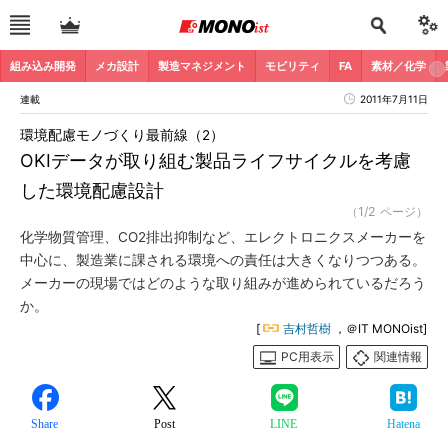
組み込み開発
メカ設計
製造マネジメント
モビリティ
FA
素材／化学
連載
2011年7月11日
環境配慮モノづくり最前線（2）
OKIデータが取り組む製品ライフサイクルを考慮
した環境配慮設計
（1/2 ページ）
化学物質管理、CO2排出抑制など、エレクトロニクスメーカーを
中心に、製造業に課される環境への責任は大きくなりつつある。
メーカーの現場ではどのような取り組みが進められているだろう
か。
[
吉村哲樹
，＠IT MONOist]
PC用表示
関連情報
Share
Post
LINE
Hatena