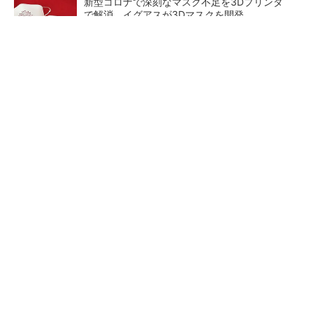
新型コロナで深刻なマスク不足を3Dプリンタ
で解消、イグアスが3Dマスクを開発
【レベル14】生成AIを味方に、3D CADを使い
こなそう！
狭小な駐車場に、シャープがポールカメラ式製
品発表 市場シェア10％目指す
ルネサスが高崎工場を閉鎖
なぜ熊本に半導体産業が集ま