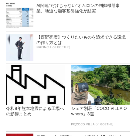
AI関連“だけじゃない”オムロンの制御機器事
業、地道な顧客基盤強化が結実
【西野亮廣】つくりたいものを追求できる環境
の作り方とは
PR(FINCHI on GOETHE)
令和8年熊本地震による工場へ
シェア別荘「COCO VILLA O
の影響まとめ
wners」3選
PR(COCO VILLA on GOETHE)