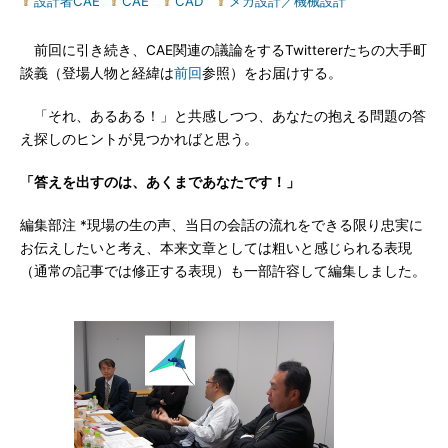
設計者CAE
|
CAE
|
CAD
|
メカ設計／機械設計
前回に引き続き、CAE関連の議論をするTwittererたちの大手町
談義（登場人物と経緯は
前回
参照）をお届けする。
「それ、あるある！」と共感しつつ、あなたの抱える問題の答
え探しのヒントが見つかればと思う。
「答えを出すのは、あくまであなたです！」
編集部注 *現場の生の声、当日の会話の流れをできる限り忠実に
お伝えしたいと考え、本来文章としては粗いと感じられる表現
（通常の記事では修正する表現）も一部許容して編集しました。