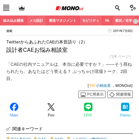
組み込み開発
メカ設計
製造マネジメント
モビリティ
FA
素材／化学
連載
2011年7月6日
TwitterからあふれたCAEの本音語り（2）
設計者CAEお悩み相談室
（1/4 ページ）
「CAEの社内マニュアルは、本当に必要ですか？」――そう尋ね
られたら、あなたはどう答える？ ぶっちゃけ現場トーク、2回
目。
[
小林由美
，MONOist]
PC用表示
関連情報
Share
Post
LINE
Hatena
関連キーワード