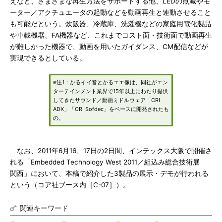
えなど、さまざまな再生方法をサポートする他、LEDの点滅やモ
ーター／アクチュエータの起動などを動画再生と連動させること
も可能だという。炊飯器、冷蔵庫、洗濯機などの家庭用電化製品
や車載機器、FA機器など、これまでコスト面・技術面で動画再生
が難しかった機器で、動画を用いたガイダンス、CM配信などが
実現できるとしている。
※注1：かるイイ音とかるエエ像は、同社がエン
ターテインメント業界で15年以上にわたり提供
してきたサウンド／動画ミドルウェア「CRI
ADX」「CRI Sofdec」をベースに開発されたも
の。
なお、2011年6月16、17日の2日間、インテックス大阪で開催さ
れる「Embedded Technology West 2011／組込み総合技術展
関西」において、本稿で紹介した3製品の展示・デモが行われる
という（コア社ブース内［C-07］）。
関連キーワード