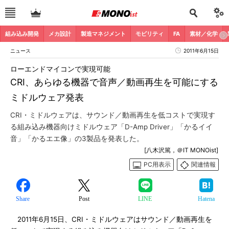
組み込み開発
メカ設計
製造マネジメント
モビリティ
FA
素材／化学
ニュース
2011年6月15日
ローエンドマイコンで実現可能
CRI、あらゆる機器で音声／動画再生を可能にする
ミドルウェア発表
CRI・ミドルウェアは、サウンド／動画再生を低コストで実現す
る組み込み機器向けミドルウェア「D-Amp Driver」「かるイイ
音」「かるエエ像」の3製品を発表した。
[八木沢篤，＠IT MONOist]
PC用表示
関連情報
Share
Post
LINE
Hatena
2011年6月15日、CRI・ミドルウェアはサウンド／動画再生を