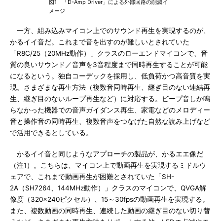
図1 「D-Amp Driver」による外部回路の削減イ
メージ
一方、組み込みマイコン上でのサウンド再生を実現するのが、
かるイイ音だ。これまで音を出すのが難しいとされていた
「R8C/25（20MHz動作）」クラスのローエンドマイコンで、音
質の良いサウンド／音声を3音程度まで同時再生することが可能
になるという。独自コーデックを採用し、低負荷かつ高音質を実
現。さまざまな再生方法（複数音同時再生、継ぎ目のない連結再
生、継ぎ目のないループ再生など）に対応する。ビープ音しか鳴
らなかった機器での音声ガイダンス再生、家電などのメロディー
音と操作音の同時再生、複数音声をつなげた自然な読み上げなど
で活用できるとしている。
かるイイ音と同じようなアプローチの製品が、かるエエ像だ
（注1）。こちらは、マイコン上で動画再生を実現するミドルウ
ェアで、これまで動画再生が困難とされていた「SH-
2A（SH7264、144MHz動作）」クラスのマイコンで、QVGA解
像度（320×240ピクセル）、15～30fpsの動画再生を実現する。
また、複数動画の同時再生、連続した動画の継ぎ目のない切り替