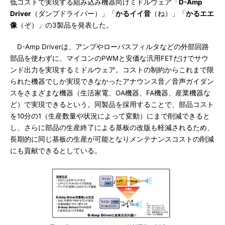
低コストで実現する組み込み機器向けミドルウェア「
D-Amp
Driver
（ダンプドライバー）」「
かるイイ音
（ね）」「
かるエエ
像
（ぞ）」の3製品を発表した。
D-Amp Driverは、アンプやローパスフィルタなどの外部回路
部品を使わずに、マイコンのPWMと安価な汎用FETだけでサウ
ンド出力を実現するミドルウェア。コストの制約からこれまで限
られた機器でしか実現できなかったアナウンス音／音声ガイダン
スをさまざまな機器（生活家電、OA機器、FA機器、産業機器な
ど）で実現できるという。同製品を採用することで、部品コスト
を10分の1（生産数量や状況によって変動）にまで削減できると
し、さらに部品の生産終了による基板の改版も軽減されるため、
長期的に同じ基板の生産が可能となりメンテナンスコストの削減
にも貢献できるとしている。