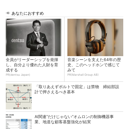
あなたにおすすめ
全員がリーダーシップを発揮
音楽シーンを支えた64年の歴
し、自分より優れた人財を育
史、このヘッドホンで感じて
成する
みて
PR(dentsu Japan)
PR(Marshall Group AB)
「取りあえずボルトで固定」は禁物 締結部設
計で押さえるべき基本
AI関連“だけじゃない”オムロンの制御機器事
業、地道な顧客基盤強化が結実