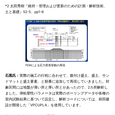
*2 太田秀樹『維持・管理および更新のための計測・解析技術、
土と基礎』52-5、pp1-6
FEMによる応力変形挙動の再現
石黒氏：
実際の施工の行程に合わせて、腹付け盛土、盛土、サン
ドマットと盛土要素、と順番に追加して再現していきました。対
象区間には地盤が薄い所と厚い所とがあったので、2カ所解析し
ました。弾粘塑性パラメータは実際のボーリングデータや各種の
室内試験結果に基づいて設定し、解析コードについては、前田建
設が開発した「VPCUPLA」を使用しています。