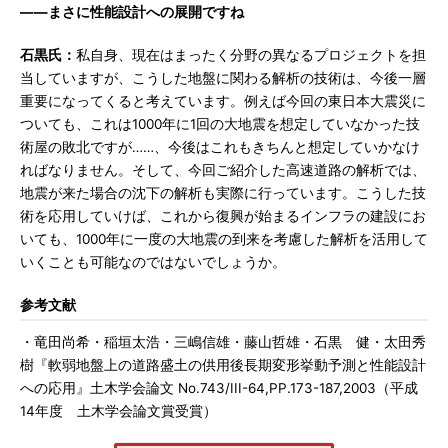
――まさに性能設計への展開ですね
石黒氏：
私自身、現在はまったく分野の異なるプロジェクトを担
当していますが、こうした地盤に関わる解析の技術は、今後一層
重要になってくると考えています。例えば今回の東日本大震災に
ついても、これは1000年に1回の大地震を想定していなかった技
術屋の敗北ですが……、今後はこれもきちんと想定していかなけ
ればなりません。そして、今回ご紹介した高速道路の解析では、
地震が来た場合の沈下の解析も実際に行っています。こうした技
術を応用していけば、これから復興が始まるインフラの建設にお
いても、1000年に一度の大地震の到来を考慮した解析を活用して
いくことも可能なのではないでしょうか。
参考文献
・竜田尚希・稲垣太浩・三嶋信雄・藤山哲雄・石黒 健・太田秀
樹『軟弱地盤上の道路盛土の供用後長期変形挙動予測と性能設計
への応用』土木学会論文 No.743/III-64,PP.173-187,2003（平成
14年度 土木学会論文賞受賞）