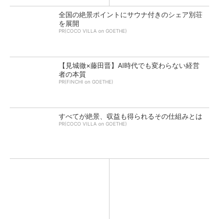
全国の絶景ポイントにサウナ付きのシェア別荘
を展開
PR(COCO VILLA on GOETHE)
【見城徹×藤田晋】AI時代でも変わらない経営
者の本質
PR(FINCHI on GOETHE)
すべてが絶景、収益も得られるその仕組みとは
PR(COCO VILLA on GOETHE)