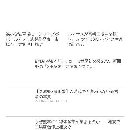
狭小な駐車場に、シャープが
ルネサスが高崎工場を閉鎖
ポールカメラ式製品発表 市
へ、かつてはSiCデバイス生産
場シェア10％目指す
の計画も
BYDの軽EV「ラッコ」は世界初の軽SDV、新開
発の「X-PACK」に電動システ...
【見城徹×藤田晋】AI時代でも変わらない経営
者の本質
PR(FINCHI on GOETHE)
なぜ熊本に半導体産業が集まるのか――地震で
工場稼働停止相次ぐ