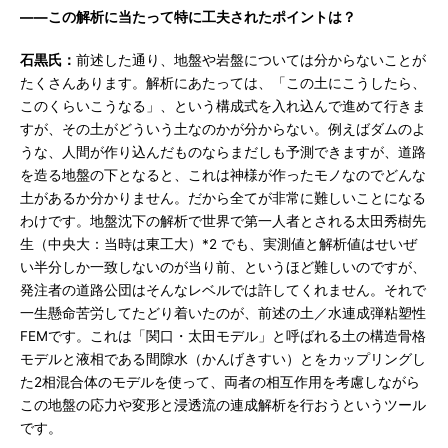
――この解析に当たって特に工夫されたポイントは？
石黒氏：
前述した通り、地盤や岩盤については分からないことが
たくさんあります。解析にあたっては、「この土にこうしたら、
このくらいこうなる」、という構成式を入れ込んで進めて行きま
すが、その土がどういう土なのかが分からない。例えばダムのよ
うな、人間が作り込んだものならまだしも予測できますが、道路
を造る地盤の下となると、これは神様が作ったモノなのでどんな
土があるか分かりません。だから全てが非常に難しいことになる
わけです。地盤沈下の解析で世界で第一人者とされる太田秀樹先
生（中央大：当時は東工大）*2 でも、実測値と解析値はせいぜ
い半分しか一致しないのが当り前、というほど難しいのですが、
発注者の道路公団はそんなレベルでは許してくれません。それで
一生懸命苦労してたどり着いたのが、前述の土／水連成弾粘塑性
FEMです。これは「関口・太田モデル」と呼ばれる土の構造骨格
モデルと液相である間隙水（かんげきすい）とをカップリングし
た2相混合体のモデルを使って、両者の相互作用を考慮しながら
この地盤の応力や変形と浸透流の連成解析を行おうというツール
です。