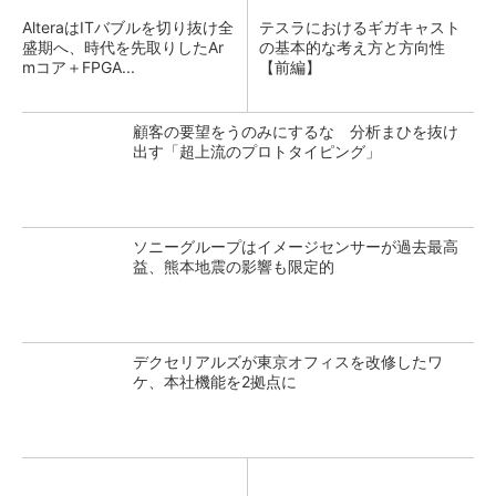
AlteraはITバブルを切り抜け全
テスラにおけるギガキャスト
盛期へ、時代を先取りしたAr
の基本的な考え方と方向性
mコア＋FPGA...
【前編】
顧客の要望をうのみにするな 分析まひを抜け
出す「超上流のプロトタイピング」
ソニーグループはイメージセンサーが過去最高
益、熊本地震の影響も限定的
デクセリアルズが東京オフィスを改修したワ
ケ、本社機能を2拠点に