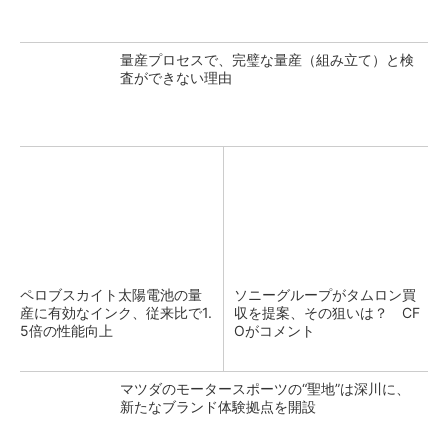
量産プロセスで、完璧な量産（組み立て）と検
査ができない理由
ペロブスカイト太陽電池の量
ソニーグループがタムロン買
産に有効なインク、従来比で1.
収を提案、その狙いは？ CF
5倍の性能向上
Oがコメント
マツダのモータースポーツの“聖地”は深川に、
新たなブランド体験拠点を開設