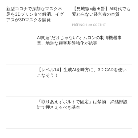
新型コロナで深刻なマスク不
【見城徹×藤田晋】AI時代でも
足を3Dプリンタで解消、イグ
変わらない経営者の本質
アスが3Dマスクを開発
PR(FINCHI on GOETHE)
AI関連“だけじゃない”オムロンの制御機器事
業、地道な顧客基盤強化が結実
【レベル14】生成AIを味方に、3D CADを使い
こなそう！
「取りあえずボルトで固定」は禁物 締結部設
計で押さえるべき基本