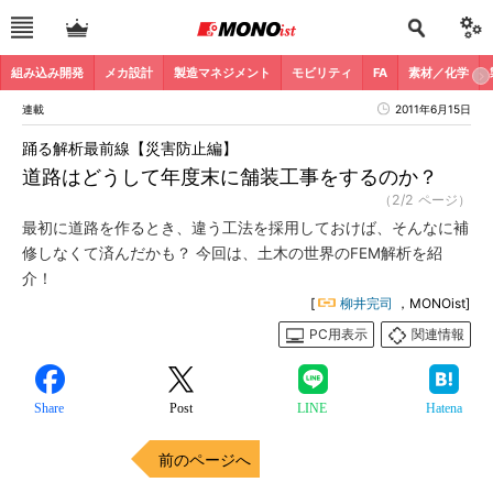
組み込み開発
メカ設計
製造マネジメント
モビリティ
FA
素材／化学
連載
2011年6月15日
踊る解析最前線【災害防止編】
道路はどうして年度末に舗装工事をするのか？
（2/2 ページ）
最初に道路を作るとき、違う工法を採用しておけば、そんなに補
修しなくて済んだかも？ 今回は、土木の世界のFEM解析を紹
介！
[
柳井完司
，MONOist]
PC用表示
関連情報
Share
Post
LINE
Hatena
前のページへ