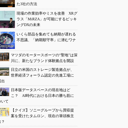
た3社の方法
現場の作業効率やミスを改善 XRグ
ラス「MiRZA」が可能にするピッキ
ングDXの未来
いくら部品を集めても納期が遅れる
不思議、「納期順守率」に潜むワナ
マツダのモータースポーツの“聖地”は深
川に、新たなブランド体験拠点を開設
日立の米国のストレージ製造拠点が、
世界経済フォーラム認定の先進工場に
選出
日本版データスペースの現在地はど
こ？ AI時代における日本の勝ち筋に
ついて
【クイズ】ソニーグループから買収提
案を受けたタムロン、現在の筆頭株主
は？