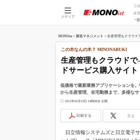
工
産
メディア
脱
つながる技術
AI×技術
MONOist
>
製造マネジメント
>
生産管理もクラウドで
つながる工場
AI×設備
つながるサービ
Physical
この木なんの木？ MINONARUKI
生産管理もクラウドで
ドサービス購入サイト
低価格で最新業務アプリケーションを。
から生産管理、在宅勤務まで、多様なサ
2011年05月13日 14時00分 公開
印刷する
見る
日立情報システムズと日立電子サービ