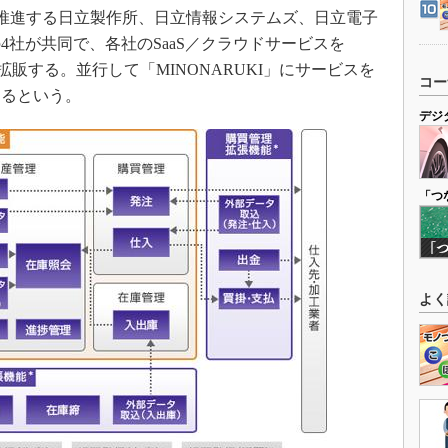
oud」を推進する日立製作所、日立情報システムズ、日立電子
社が共同で、各社のSaaS／クラウドサービスを
・拡販する。並行して「MINONARUKI」にサービスを
コー
するという。
デジ
「つ
よく