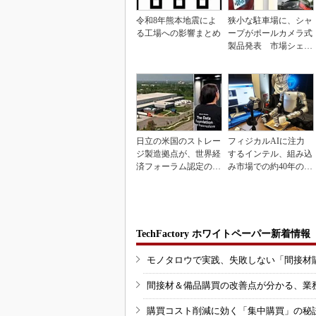
令和8年熊本地震によ
狭小な駐車場に、シャ
る工場への影響まとめ
ープがポールカメラ式
製品発表 市場シェア
10％目指す
日立の米国のストレー
フィジカルAIに注力
ジ製造拠点が、世界経
するインテル、組み込
済フォーラム認定の先
み市場での約40年の実
進工場に選出
績を生かせるか
TechFactory ホワイトペーパー新着情報
モノタロウで実践、失敗しない「間接材
間接材＆備品購買の改善点が分かる、業
購買コスト削減に効く「集中購買」の秘