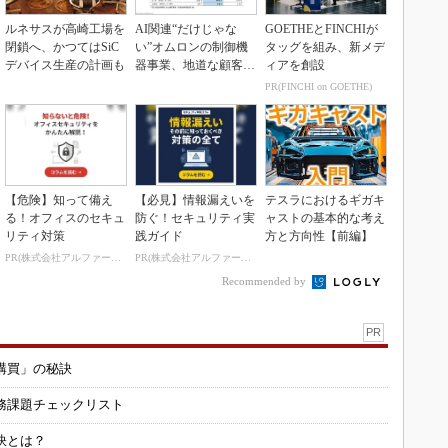
ルネサスが高崎工場を
AI関連“だけじゃな
GOETHEとFINCHIが
閉鎖へ、かつてはSiC
い”オムロンの制御機
タッグを組み、新メデ
デバイス生産の計画も
器事業、地道な顧客基
ィアを創設
盤強化が結実
PR(FINCHI on GOETHE)
【危険】知って備え
【必見】情報漏えいを
テスラにおけるギガキ
る！オフィスのセキュ
防ぐ！セキュリティ実
ャストの基本的な考え
リティ対策
践ガイド
方と方向性【前編】
PR(株式会社アルファーテクノ)
PR(株式会社アルファーテクノ)
Recommended by
PR
購買」の秘訣
務課題チェックリスト
訣とは？