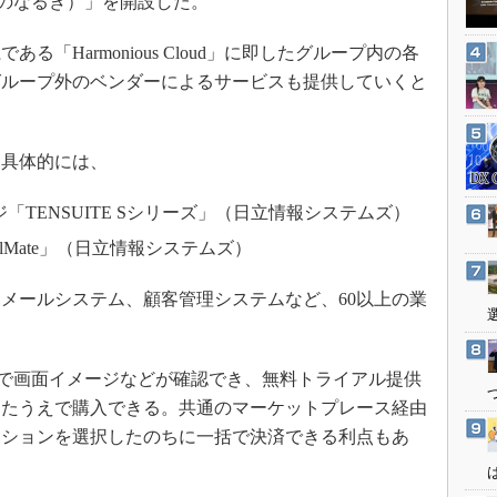
（みのなるき）」を開設した。
3Dプリンタ
産業オープンネット展
デジタルツインとCAE
「Harmonious Cloud」に即したグループ内の各
S＆OP
グループ外のベンダーによるサービスも提供していくと
インダストリー4.0
イノベーション
具体的には、
製造業ビッグデータ
TENSUITE Sシリーズ」（日立情報システムズ）
メイドインジャパン
alMate」（日立情報システムズ）
植物工場
知財マネジメント
、メールシステム、顧客管理システムなど、60以上の業
海外生産
グローバル設計・開発
ト上で画面イメージなどが確認でき、無料トライアル提供
制御セキュリティ
したうえで購入できる。共通のマーケットプレース経由
新型コロナへの対応
ーションを選択したのちに一括で決済できる利点もあ