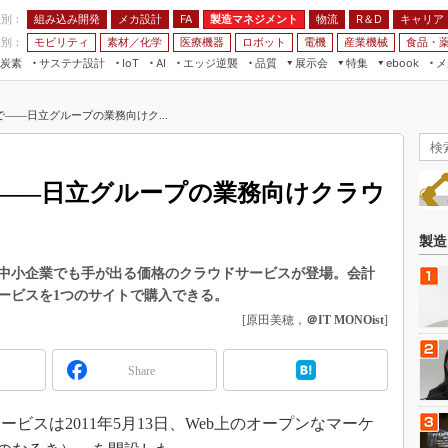
程別：
組み込み開発
メカ設計
製造マネジメント
物流
R＆D
キャリア
FA
業別：
モビリティ
素材／化学
医療機器
ロボット
電機
産業機械
食品・
炭素
サステナ設計
エッジ逆襲
品質
展示会
特集
メ
IoT
AI
ebook
伝承
組み込み開発
CEATEC
読者調査まとめ
編集後記
――日立グループの業務向けク...
JIMTOF
保全
メカ設計
つながるクルマ
組込み/エッジ コンピューティング
ス
 AI
製造マネジメント
5G
展＆IoT/5Gソリューション展
VR／AR
FA
――日立グループの業務向けクラウ
IIFES
モビリティ
フィールドサービス
国際ロボット展
素材／化学
FPGA
製造
ジャパンモビリティショー
組み込み画像技術
中小企業でも手が出る価格のクラウドサービスが登場。会計
TECHNO-FRONTIER
ービスを1つのサイトで購入できる。
組み込みモデリング
人テク展
[原田美穂，
＠IT MONOist
]
Windows Embedded
スマート工場EXPO
車載ソフト開発
Share
EdgeTech+
ISO26262
日本ものづくりワールド
スは2011年5月13日、Web上のオープンなマーケ
無償設計ツール
AUTOMOTIVE WORLD