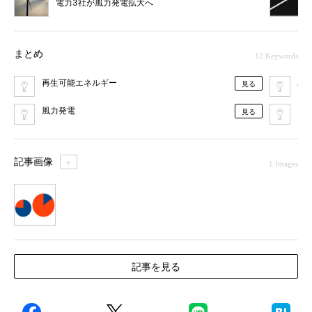
電力3社が風力発電拡大へ
まとめ
12 Keywords
再生可能エネルギー
バ
見る
風力発電
太
見る
記事画像
＋
1 Images
1
記事を見る