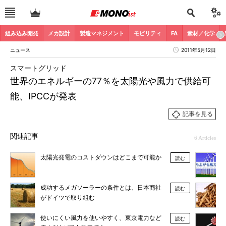
組み込み開発
メカ設計
製造マネジメント
モビリティ
FA
素材／化学
ニュース
2011年5月12日
スマートグリッド
世界のエネルギーの77％を太陽光や風力で供給可
能、IPCCが発表
記事を見る
関連記事
6 Articles
太陽光発電のコストダウンはどこまで可能か
読む
成功するメガソーラーの条件とは、日本商社
読む
がドイツで取り組む
使いにくい風力を使いやすく、東京電力など
読む