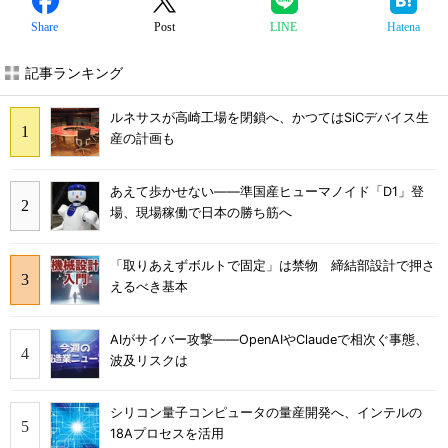
Share
Post
LINE
Hatena
記事ランキング
ルネサスが高崎工場を閉鎖へ、かつてはSiCデバイス生
産の計画も
あえて歩かせない――準国産ヒューマノイド「D1」登
場、現場稼働で日本の勝ち筋へ
「取りあえずボルトで固定」は禁物 締結部設計で押さ
えるべき基本
AIがサイバー攻撃――OpenAIやClaudeで相次ぐ事態、
波及リスクは
シリコン量子コンピュータの量産開発へ、インテルの
18Aプロセスを活用