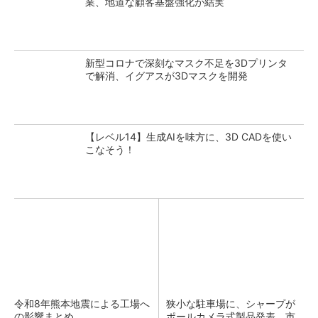
業、地道な顧客基盤強化が結実
新型コロナで深刻なマスク不足を3Dプリンタ
で解消、イグアスが3Dマスクを開発
【レベル14】生成AIを味方に、3D CADを使い
こなそう！
令和8年熊本地震による工場へ
狭小な駐車場に、シャープが
の影響まとめ
ポールカメラ式製品発表 市