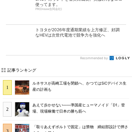
使ってます。
PR(Dreaw合同会社)
トヨタが2026年度通期業績を上方修正、好調
なHEVは次世代電池で競争力を強化へ
Recommended by
記事ランキング
ルネサスが高崎工場を閉鎖へ、かつてはSiCデバイス生
産の計画も
あえて歩かせない――準国産ヒューマノイド「D1」登
場、現場稼働で日本の勝ち筋へ
「取りあえずボルトで固定」は禁物 締結部設計で押さ