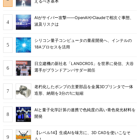
えるべき基本
AIがサイバー攻撃――OpenAIやClaudeで相次ぐ事態、
波及リスクは
シリコン量子コンピュータの量産開発へ、インテルの
18Aプロセスを活用
日立建機の新社名「LANDCROS」を世界に発信、大谷
選手がブランドアンバサダー就任
老朽化したポンプの主要部品を金属3Dプリンタで一体
造形、納期を3分の1に短縮
AIと量子化学計算の連携で色純度の高い青色発光材料を
開発
【レベル14】生成AIを味方に、3D CADを使いこなそ
う！