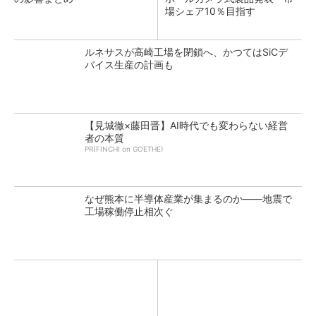
場シェア10％目指す
ルネサスが高崎工場を閉鎖へ、かつてはSiCデ
バイス生産の計画も
【見城徹×藤田晋】AI時代でも変わらない経営
者の本質
PR(FINCHI on GOETHE)
なぜ熊本に半導体産業が集まるのか――地震で
工場稼働停止相次ぐ