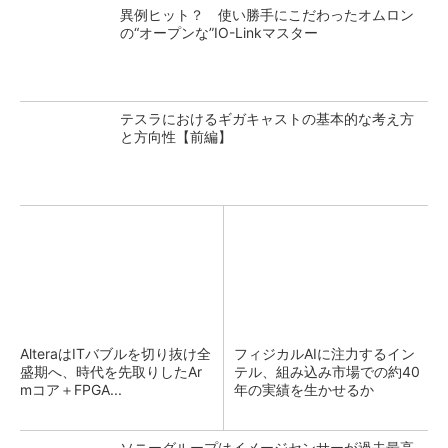
異例ヒット？ 使い勝手にこだわったオムロン
の“オープンな”IO-Linkマスター
テスラにおけるギガキャストの基本的な考え方
と方向性【前編】
AlteraはITバブルを切り抜け全
フィジカルAIに注力するイン
盛期へ、時代を先取りしたAr
テル、組み込み市場での約40
mコア＋FPGA...
年の実績を生かせるか
ソニーグループはイメージセンサーが過去最高