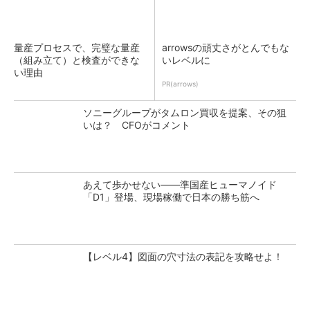
量産プロセスで、完璧な量産
arrowsの頑丈さがとんでもな
（組み立て）と検査ができな
いレベルに
い理由
PR(arrows)
ソニーグループがタムロン買収を提案、その狙
いは？ CFOがコメント
あえて歩かせない――準国産ヒューマノイド
「D1」登場、現場稼働で日本の勝ち筋へ
【レベル4】図面の穴寸法の表記を攻略せよ！