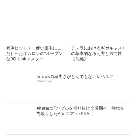
異例ヒット？ 使い勝手にこ
テスラにおけるギガキャスト
だわったオムロンの“オープン
の基本的な考え方と方向性
な”IO-Linkマスター
【前編】
arrowsの頑丈さがとんでもないレベルに
PR(arrows)
AlteraはITバブルを切り抜け全盛期へ、時代を
先取りしたArmコア＋FPGA...