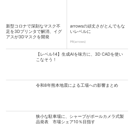
新型コロナで深刻なマスク不
arrowsの頑丈さがとんでもな
足を3Dプリンタで解消、イグ
いレベルに
アスが3Dマスクを開発
PR(arrows)
【レベル14】生成AIを味方に、3D CADを使い
こなそう！
令和8年熊本地震による工場への影響まとめ
狭小な駐車場に、シャープがポールカメラ式製
品発表 市場シェア10％目指す