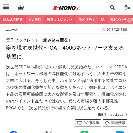
組み込み開発
メカ設計
製造マネジメント
モビリティ
FA
素材／化学
ニュース
2011年2月15日
電子ブックレット（組み込み開発）
姿を現す次世代FPGA、400Gネットワーク支える
基盤に
次世代FPGAの姿がいよいよ鮮明に見え始めた。ハイエンドFPGA
は、ネットワーク機器の高性能化に対応すべく、入出力帯域幅を
大幅に広げる。そうした中、ハイエンド品に適用する製造プロセ
ス技術の微細化競争で新たな動きがあった。微細化は、ハイエン
ド品の応用可能範囲に大きな影響を及ぼす要素だ。微細化が進む
のはハイエンド品だけではない。異なる市場を狙う不揮発性
FPGAでも、次世代品がその姿を次第に現し始めている。
[EE Times Japan]
PC用表示
関連情報