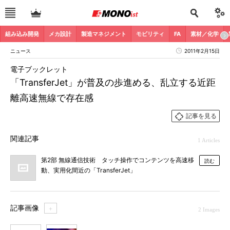
組み込み開発
メカ設計
製造マネジメント
モビリティ
FA
素材／化学
ニュース
2011年2月15日
電子ブックレット
「TransferJet」が普及の歩進める、乱立する近距
離高速無線で存在感
記事を見る
関連記事
1 Articles
第2部 無線通信技術 タッチ操作でコンテンツを高速移
読む
動、実用化間近の「TransferJet」
記事画像
＋
2 Images