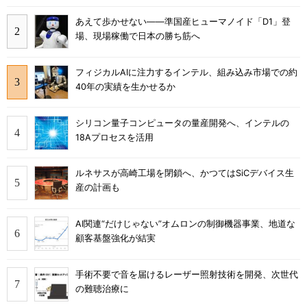
あえて歩かせない――準国産ヒューマノイド「D1」登
場、現場稼働で日本の勝ち筋へ
フィジカルAIに注力するインテル、組み込み市場での約
40年の実績を生かせるか
シリコン量子コンピュータの量産開発へ、インテルの
18Aプロセスを活用
ルネサスが高崎工場を閉鎖へ、かつてはSiCデバイス生
産の計画も
AI関連“だけじゃない”オムロンの制御機器事業、地道な
顧客基盤強化が結実
手術不要で音を届けるレーザー照射技術を開発、次世代
の難聴治療に