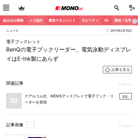
組み込み開発
メカ設計
製造マネジメント
モビリティ
FA
素材／化学
ニュース
2011年2月15日
電子ブックレット
BenQの電子ブックリーダー、電気泳動ディスプレ
イはE-Ink製にあらず
記事を見る
関連記事
1 Articles
クアルコム社、MEMSディスプレイで電子ブック・リ
読む
ーダーを実現
記事画像
＋
2 Images