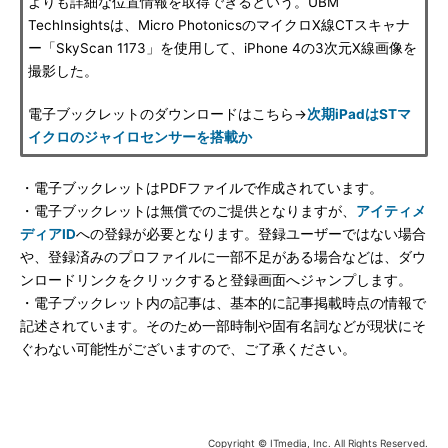
よりも詳細な位置情報を取得できるという。UBM
TechInsightsは、Micro PhotonicsのマイクロX線CTスキャナ
ー「SkyScan 1173」を使用して、iPhone 4の3次元X線画像を
撮影した。
電子ブックレットのダウンロードはこちら→
次期iPadはSTマ
イクロのジャイロセンサーを搭載か
・電子ブックレットはPDFファイルで作成されています。
・電子ブックレットは無償でのご提供となりますが、
アイティメ
ディアID
への登録が必要となります。登録ユーザーではない場合
や、登録済みのプロファイルに一部不足がある場合などは、ダウ
ンロードリンクをクリックすると登録画面へジャンプします。
・電子ブックレット内の記事は、基本的に記事掲載時点の情報で
記述されています。そのため一部時制や固有名詞などが現状にそ
ぐわない可能性がございますので、ご了承ください。
Copyright © ITmedia, Inc. All Rights Reserved.