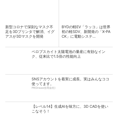
新型コロナで深刻なマスク不
BYDの軽EV「ラッコ」は世界
足を3Dプリンタで解消、イグ
初の軽SDV、新開発の「X-PA
アスが3Dマスクを開発
CK」に電動システ...
ペロブスカイト太陽電池の量産に有効なイン
ク、従来比で1.5倍の性能向上
SNSアカウントを着実に成長。実はみんなココ
使ってます。
PR(Dreaw合同会社)
【レベル14】生成AIを味方に、3D CADを使い
こなそう！