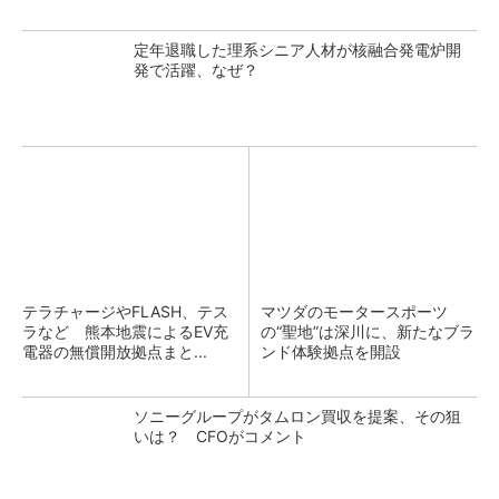
定年退職した理系シニア人材が核融合発電炉開
発で活躍、なぜ？
テラチャージやFLASH、テス
マツダのモータースポーツ
ラなど 熊本地震によるEV充
の“聖地”は深川に、新たなブラ
電器の無償開放拠点まと...
ンド体験拠点を開設
ソニーグループがタムロン買収を提案、その狙
いは？ CFOがコメント