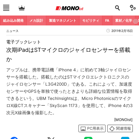
組み込み開発
メカ設計
製造マネジメント
モビリティ
FA
素材／化学
ニュース
2011年2月15日
電子ブックレット
次期iPadはSTマイクロのジャイロセンサーを搭載
か
アップルは、携帯電話機「iPhone 4」に初めて3軸ジャイロセン
サーを搭載した。搭載したのはSTマイクロエレクトロニクスの
ジャイロセンサー「L3G4200D」である。これによって、加速度
センサーやGPSを単独で使ったときよりも詳細な位置情報を取得
できるという。UBM TechInsightsは、Micro Photonicsのマイク
ロX線CTスキャナー「SkyScan 1173」を使用して、iPhone 4の3
次元X線画像を撮影した。
[MONOist]
PC用表示
関連情報