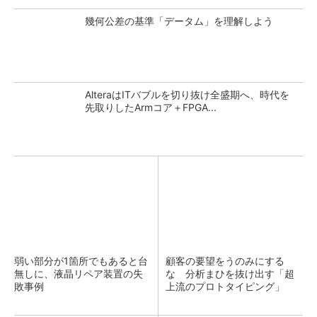
幾何公差の基準「データム」を理解しよう
AlteraはITバブルを切り抜け全盛期へ、時代を
先取りしたArmコア＋FPGA...
弱い部分が1箇所でもあると台
顧客の要望をうのみにする
無しに、液晶リペア装置の失
な 分析まひを抜け出す「超
敗事例
上流のプロトタイピング」