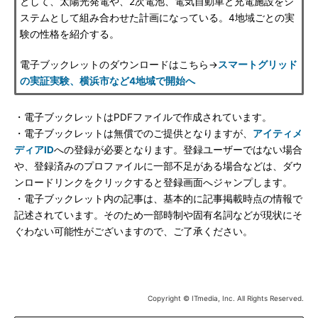
として、太陽光発電や、2次電池、電気自動車と充電施設をシ
ステムとして組み合わせた計画になっている。4地域ごとの実
験の性格を紹介する。
電子ブックレットのダウンロードはこちら→
スマートグリッド
の実証実験、横浜市など4地域で開始へ
・電子ブックレットはPDFファイルで作成されています。
・電子ブックレットは無償でのご提供となりますが、
アイティメ
ディアID
への登録が必要となります。登録ユーザーではない場合
や、登録済みのプロファイルに一部不足がある場合などは、ダウ
ンロードリンクをクリックすると登録画面へジャンプします。
・電子ブックレット内の記事は、基本的に記事掲載時点の情報で
記述されています。そのため一部時制や固有名詞などが現状にそ
ぐわない可能性がございますので、ご了承ください。
Copyright © ITmedia, Inc. All Rights Reserved.