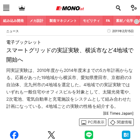
組み込み開発
メカ設計
製造マネジメント
モビリティ
FA
素材／化学
ニュース
2011年2月15日
電子ブックレット
スマートグリッドの実証実験、横浜市など4地域で
開始へ
同実証実験は、2010年度から2014年度末までの5カ年計画からな
る。応募があった19地域から横浜市、愛知県豊田市、京都府の3
自治体、北九州市の4地域を選定した。4地域での実証実験では
いずれも一般住宅やオフィスビルを対象として、太陽光発電や、
2次電池、電気自動車と充電施設をシステムとして組み合わせた
計画になっている。4地域ごとの実験の性格を紹介する。
[EE Times Japan]
PC用表示
関連情報