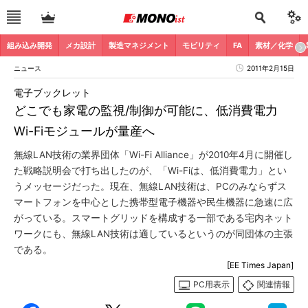
組み込み開発
メカ設計
製造マネジメント
モビリティ
FA
素材／化学
ニュース
2011年2月15日
電子ブックレット
どこでも家電の監視/制御が可能に、低消費電力
Wi-Fiモジュールが量産へ
無線LAN技術の業界団体「Wi-Fi Alliance」が2010年4月に開催し
た戦略説明会で打ち出したのが、「Wi-Fiは、低消費電力」とい
うメッセージだった。現在、無線LAN技術は、PCのみならずス
マートフォンを中心とした携帯型電子機器や民生機器に急速に広
がっている。スマートグリッドを構成する一部である宅内ネット
ワークにも、無線LAN技術は適しているというのが同団体の主張
である。
[EE Times Japan]
PC用表示
関連情報