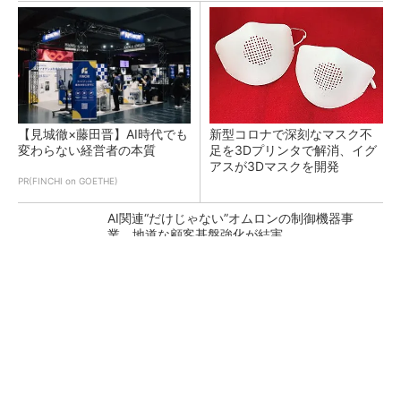
【見城徹×藤田晋】AI時代でも
新型コロナで深刻なマスク不
変わらない経営者の本質
足を3Dプリンタで解消、イグ
アスが3Dマスクを開発
PR(FINCHI on GOETHE)
AI関連“だけじゃない”オムロンの制御機器事
業、地道な顧客基盤強化が結実
【レベル14】生成AIを味方に、3D CADを使い
こなそう！