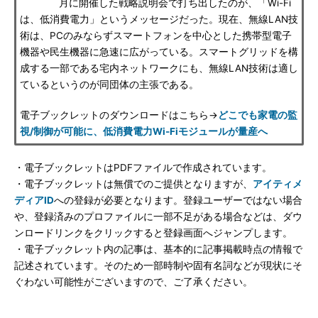
月に開催した戦略説明会で打ち出したのが、「Wi-Fi
は、低消費電力」というメッセージだった。現在、無線LAN技
術は、PCのみならずスマートフォンを中心とした携帯型電子
機器や民生機器に急速に広がっている。スマートグリッドを構
成する一部である宅内ネットワークにも、無線LAN技術は適し
ているというのが同団体の主張である。
電子ブックレットのダウンロードはこちら→
どこでも家電の監
視/制御が可能に、低消費電力Wi-Fiモジュールが量産へ
・電子ブックレットはPDFファイルで作成されています。
・電子ブックレットは無償でのご提供となりますが、
アイティメ
ディアID
への登録が必要となります。登録ユーザーではない場合
や、登録済みのプロファイルに一部不足がある場合などは、ダウ
ンロードリンクをクリックすると登録画面へジャンプします。
・電子ブックレット内の記事は、基本的に記事掲載時点の情報で
記述されています。そのため一部時制や固有名詞などが現状にそ
ぐわない可能性がございますので、ご了承ください。