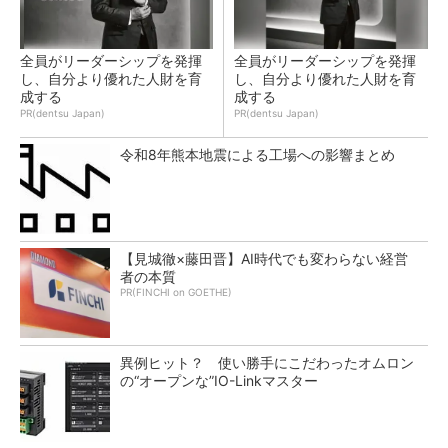
全員がリーダーシップを発揮
全員がリーダーシップを発揮
し、自分より優れた人財を育
し、自分より優れた人財を育
成する
成する
PR(dentsu Japan)
PR(dentsu Japan)
令和8年熊本地震による工場への影響まとめ
【見城徹×藤田晋】AI時代でも変わらない経営
者の本質
PR(FINCHI on GOETHE)
異例ヒット？ 使い勝手にこだわったオムロン
の“オープンな”IO-Linkマスター