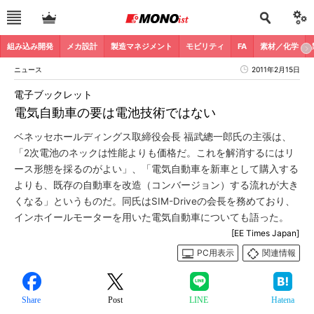
組み込み開発
メカ設計
製造マネジメント
モビリティ
FA
素材／化学
ニュース
2011年2月15日
電子ブックレット
電気自動車の要は電池技術ではない
ベネッセホールディングス取締役会長 福武總一郎氏の主張は、
「2次電池のネックは性能よりも価格だ。これを解消するにはリ
ース形態を採るのがよい」、「電気自動車を新車として購入する
よりも、既存の自動車を改造（コンバージョン）する流れが大き
くなる」というものだ。同氏はSIM-Driveの会長を務めており、
インホイールモーターを用いた電気自動車についても語った。
[EE Times Japan]
PC用表示
関連情報
Share
Post
LINE
Hatena