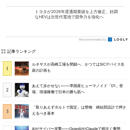
トヨタが2026年度通期業績を上方修正、好調
なHEVは次世代電池で競争力を強化へ
Recommended by
記事ランキング
ルネサスが高崎工場を閉鎖へ、かつてはSiCデバイス生
産の計画も
あえて歩かせない――準国産ヒューマノイド「D1」登
場、現場稼働で日本の勝ち筋へ
「取りあえずボルトで固定」は禁物 締結部設計で押さ
えるべき基本
AIがサイバー攻撃――OpenAIやClaudeで相次ぐ事態、