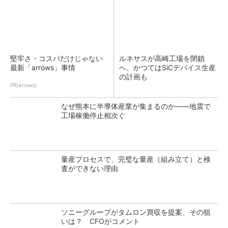
堅牢さ・コスパだけじゃない
ルネサスが高崎工場を閉鎖
最新「arrows」事情
へ、かつてはSiCデバイス生産
の計画も
PR(arrows)
なぜ熊本に半導体産業が集まるのか――地震で
工場稼働停止相次ぐ
量産プロセスで、完璧な量産（組み立て）と検
査ができない理由
ソニーグループがタムロン買収を提案、その狙
いは？ CFOがコメント