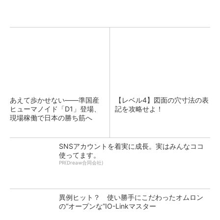
あえて歩かせない――準国産
【レベル4】図面の穴寸法の表
ヒューマノイド「D1」登場、
記を攻略せよ！
現場稼働で日本の勝ち筋へ
SNSアカウントを着実に成長。実はみんなココ
使ってます。
PR(Dreaw合同会社)
異例ヒット？ 使い勝手にこだわったオムロン
の“オープンな”IO-Linkマスター