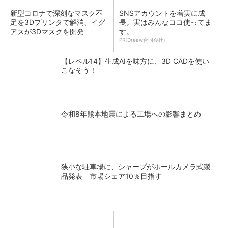
新型コロナで深刻なマスク不
SNSアカウントを着実に成
足を3Dプリンタで解消、イグ
長。実はみんなココ使ってま
アスが3Dマスクを開発
す。
PR(Dreaw合同会社)
【レベル14】生成AIを味方に、3D CADを使い
こなそう！
令和8年熊本地震による工場への影響まとめ
狭小な駐車場に、シャープがポールカメラ式製
品発表 市場シェア10％目指す