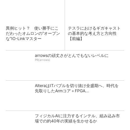
異例ヒット？ 使い勝手にこ
テスラにおけるギガキャスト
だわったオムロンの“オープン
の基本的な考え方と方向性
な”IO-Linkマスター
【前編】
arrowsの頑丈さがとんでもないレベルに
PR(arrows)
AlteraはITバブルを切り抜け全盛期へ、時代を
先取りしたArmコア＋FPGA...
フィジカルAIに注力するインテル、組み込み市
場での約40年の実績を生かせるか