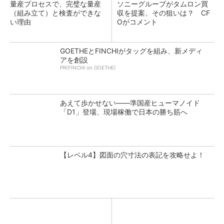
量産プロセスで、完璧な量産
ソニーグループがタムロン買
（組み立て）と検査ができな
収を提案、その狙いは？ CF
い理由
Oがコメント
GOETHEとFINCHIがタッグを組み、新メディ
アを創設
PR(FINCHI on GOETHE)
あえて歩かせない――準国産ヒューマノイド
「D1」登場、現場稼働で日本の勝ち筋へ
【レベル4】図面の穴寸法の表記を攻略せよ！