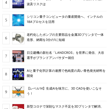
波及リスクは
シリコン量子コンピュータの量産開発へ、インテルの
18Aプロセスを活用
老朽化したポンプの主要部品を金属3Dプリンタで一体
造形、納期を3分の1に短縮
日立建機の新社名「LANDCROS」を世界に発信、大谷
選手がブランドアンバサダー就任
AIと量子化学計算の連携で色純度の高い青色発光材料を
開発
【レベル14】生成AIを味方に、3D CADを使いこなそ
う！
新型コロナで深刻なマスク不足を3Dプリンタで解消、