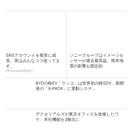
SNSアカウントを着実に成
ソニーグループはイメージセ
長。実はみんなココ使ってま
ンサーが過去最高益、熊本地
す。
震の影響も限定的
PR(Dreaw合同会社)
BYDの軽EV「ラッコ」は世界初の軽SDV、新開
発の「X-PACK」に電動システ...
デクセリアルズが東京オフィスを改修したワ
ケ、本社機能を2拠点に