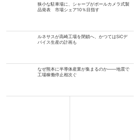
狭小な駐車場に、シャープがポールカメラ式製
品発表 市場シェア10％目指す
ルネサスが高崎工場を閉鎖へ、かつてはSiCデ
バイス生産の計画も
なぜ熊本に半導体産業が集まるのか――地震で
工場稼働停止相次ぐ